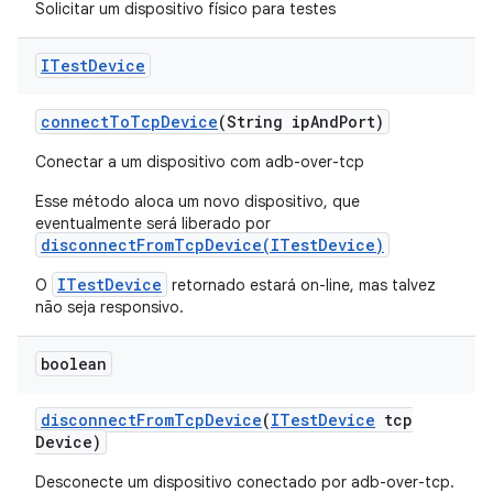
Solicitar um dispositivo físico para testes
ITest
Device
connect
To
Tcp
Device
(String ip
And
Port)
Conectar a um dispositivo com adb-over-tcp
Esse método aloca um novo dispositivo, que
eventualmente será liberado por
disconnectFromTcpDevice(ITestDevice)
ITestDevice
O
retornado estará on-line, mas talvez
não seja responsivo.
boolean
disconnect
From
Tcp
Device
(
ITest
Device
tcp
Device)
Desconecte um dispositivo conectado por adb-over-tcp.