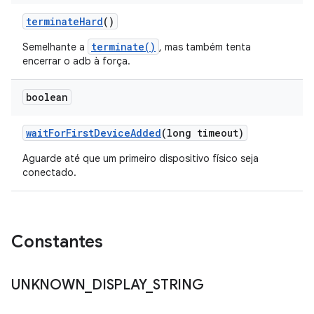
terminate
Hard
()
terminate()
Semelhante a
, mas também tenta
encerrar o adb à força.
boolean
wait
For
First
Device
Added
(long timeout)
Aguarde até que um primeiro dispositivo físico seja
conectado.
Constantes
UNKNOWN
_
DISPLAY
_
STRING