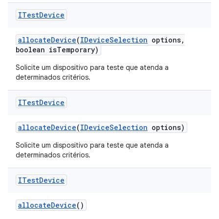
ITest
Device
allocate
Device
(
IDevice
Selection
options
,
boolean is
Temporary)
Solicite um dispositivo para teste que atenda a
determinados critérios.
ITest
Device
allocate
Device
(
IDevice
Selection
options)
Solicite um dispositivo para teste que atenda a
determinados critérios.
ITest
Device
allocate
Device
()