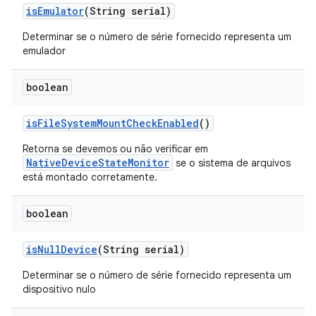
is
Emulator
(String serial)
Determinar se o número de série fornecido representa um
emulador
boolean
is
File
System
Mount
Check
Enabled
()
Retorna se devemos ou não verificar em
NativeDeviceStateMonitor
se o sistema de arquivos
está montado corretamente.
boolean
is
Null
Device
(String serial)
Determinar se o número de série fornecido representa um
dispositivo nulo