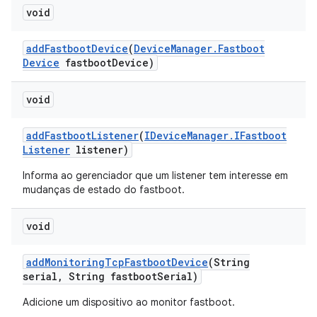
void
add
Fastboot
Device
(
Device
Manager
.
Fastboot
Device
fastboot
Device)
void
add
Fastboot
Listener
(
IDevice
Manager
.
IFastboot
Listener
listener)
Informa ao gerenciador que um listener tem interesse em
mudanças de estado do fastboot.
void
add
Monitoring
Tcp
Fastboot
Device
(String
serial
,
String fastboot
Serial)
Adicione um dispositivo ao monitor fastboot.