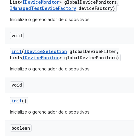
List<
IDevice
Monitor
> global
Device
Monitors
,
IManaged
Test
Device
Factory
device
Factory)
Inicialize o gerenciador de dispositivos.
void
init
(
IDevice
Selection
global
Device
Filter
,
List<
IDevice
Monitor
> global
Device
Monitors)
Inicialize o gerenciador de dispositivos.
void
init
()
Inicialize o gerenciador de dispositivos.
boolean