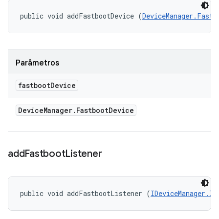
public void addFastbootDevice (
DeviceManager.Fastb
Parâmetros
fastboot
Device
Device
Manager
.
Fastboot
Device
add
Fastboot
Listener
public void addFastbootListener (
IDeviceManager.IF