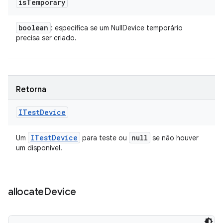
is
Temporary
boolean
: especifica se um NullDevice temporário
precisa ser criado.
Retorna
ITest
Device
ITest
Device
null
Um
para teste ou
se não houver
um disponível.
allocate
Device