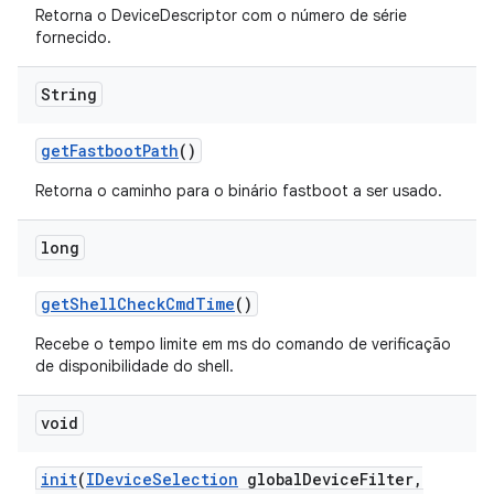
Retorna o DeviceDescriptor com o número de série
fornecido.
String
get
Fastboot
Path
()
Retorna o caminho para o binário fastboot a ser usado.
long
get
Shell
Check
Cmd
Time
()
Recebe o tempo limite em ms do comando de verificação
de disponibilidade do shell.
void
init
(
IDevice
Selection
global
Device
Filter
,