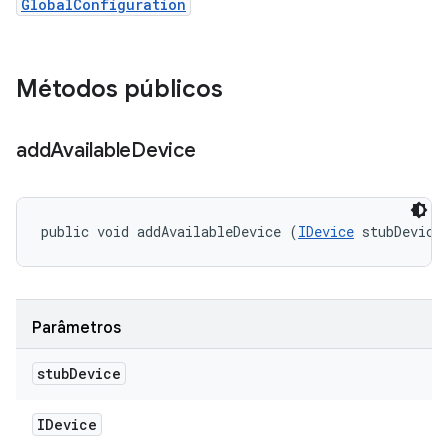
GlobalConfiguration
Métodos públicos
add
Available
Device
public void addAvailableDevice (
IDevice
 stubDevice
Parâmetros
stub
Device
IDevice