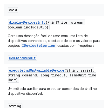
void
display
Devices
Info
(Print
Writer stream
,
boolean include
Stub)
Gere uma descrição fácil de usar com uma lista de
dispositivos conhecidos, o estado deles e os valores para
IDeviceSelection
opções
usadas com frequência.
Command
Result
execute
Cmd
On
Available
Device
(String serial
,
String command
,
long timeout
,
Time
Unit time
Unit)
Um método auxiliar para executar comandos do shell no
dispositivo disponível.
String