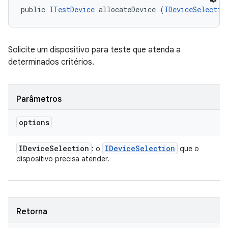
public 
ITestDevice
 allocateDevice (
IDeviceSelectio
Solicite um dispositivo para teste que atenda a
determinados critérios.
Parâmetros
options
IDevice
Selection
IDevice
Selection
: o
que o
dispositivo precisa atender.
Retorna