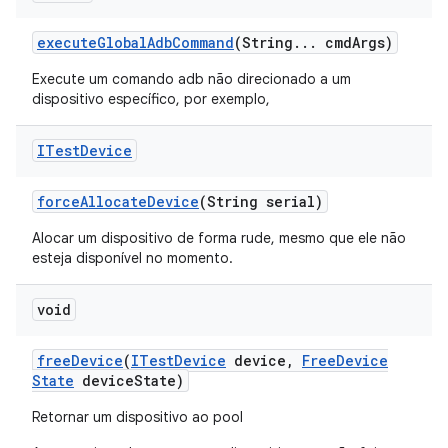
execute
Global
Adb
Command
(String
.
.
.
cmd
Args)
Execute um comando adb não direcionado a um
dispositivo específico, por exemplo,
ITest
Device
force
Allocate
Device
(String serial)
Alocar um dispositivo de forma rude, mesmo que ele não
esteja disponível no momento.
void
free
Device
(
ITest
Device
device
,
Free
Device
State
device
State)
Retornar um dispositivo ao pool