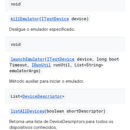
void
kill
Emulator
(
ITest
Device
device)
Desligue o emulador especificado.
void
launch
Emulator
(
ITest
Device
device
,
long boot
Timeout
,
IRun
Util
run
Util
,
List<String>
emulator
Args)
Método auxiliar para iniciar o emulador.
List<
Device
Descriptor
>
list
All
Devices
(boolean short
Descriptor)
Retorna uma lista de DeviceDescriptors para todos os
dispositivos conhecidos.