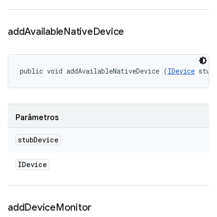
add
Available
Native
Device
public void addAvailableNativeDevice (
IDevice
 stub
Parâmetros
stub
Device
IDevice
add
Device
Monitor