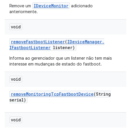
IDeviceMonitor
Remove um
adicionado
anteriormente.
void
remove
Fastboot
Listener
(
IDevice
Manager
.
IFastboot
Listener
listener)
Informa ao gerenciador que um listener não tem mais
interesse em mudanças de estado do fastboot.
void
remove
Monitoring
Tcp
Fastboot
Device
(String
serial)
void