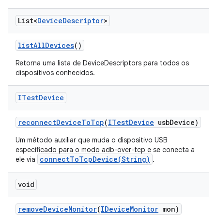
List<
Device
Descriptor
>
list
All
Devices
()
Retorna uma lista de DeviceDescriptors para todos os
dispositivos conhecidos.
ITest
Device
reconnect
Device
To
Tcp
(
ITest
Device
usb
Device)
Um método auxiliar que muda o dispositivo USB
especificado para o modo adb-over-tcp e se conecta a
connectToTcpDevice(String)
ele via
.
void
remove
Device
Monitor
(
IDevice
Monitor
mon)