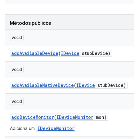
Métodos públicos
void
add
Available
Device
(
IDevice
stub
Device)
void
add
Available
Native
Device
(
IDevice
stub
Device)
void
add
Device
Monitor
(
IDevice
Monitor
mon)
IDeviceMonitor
Adiciona um