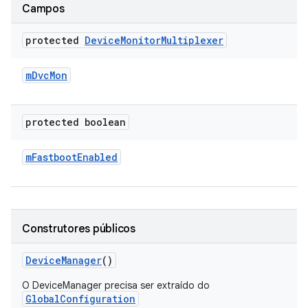
Campos
protected
Device
Monitor
Multiplexer
m
Dvc
Mon
protected boolean
m
Fastboot
Enabled
Construtores públicos
Device
Manager
()
O DeviceManager precisa ser extraído do
GlobalConfiguration