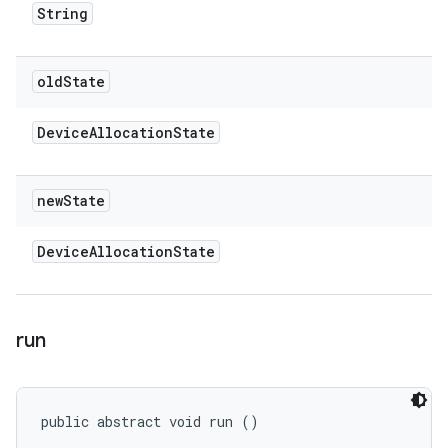
String
old
State
Device
Allocation
State
new
State
Device
Allocation
State
run
public abstract void run ()