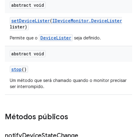
abstract void
set
Device
Lister
(
IDevice
Monitor
.
Device
Lister
lister)
DeviceLister
Permite que o
seja definido.
abstract void
stop
()
Um método que será chamado quando o monitor precisar
ser interrompido.
Métodos públicos
notify
Device
State
Change