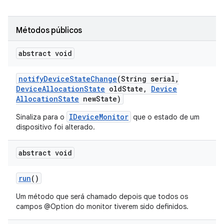
Métodos públicos
abstract void
notify
Device
State
Change
(String serial
,
Device
Allocation
State
old
State
,
Device
Allocation
State
new
State)
IDeviceMonitor
Sinaliza para o
que o estado de um
dispositivo foi alterado.
abstract void
run
()
Um método que será chamado depois que todos os
campos @Option do monitor tiverem sido definidos.