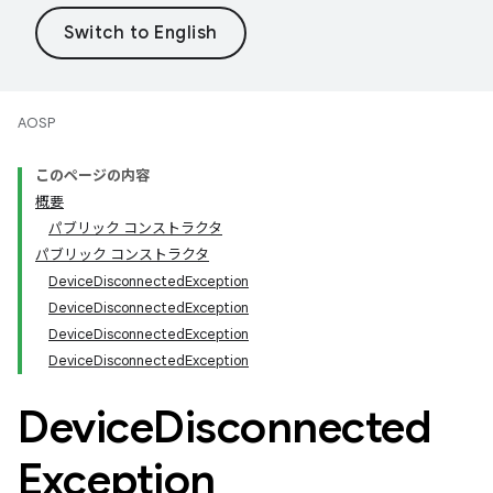
AOSP
このページの内容
概要
パブリック コンストラクタ
パブリック コンストラクタ
Device
Disconnected
Exception
Device
Disconnected
Exception
Device
Disconnected
Exception
Device
Disconnected
Exception
Device
Disconnected
Exception