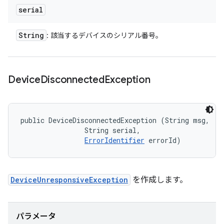
serial
String
: 該当するデバイスのシリアル番号。
Device
Disconnected
Exception
public DeviceDisconnectedException (String msg, 

                String serial, 

ErrorIdentifier
 errorId)
DeviceUnresponsiveException
を作成します。
パラメータ