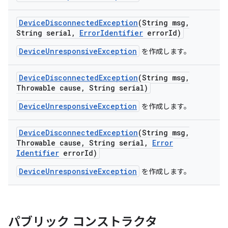
Device
Disconnected
Exception
(String msg
,
String serial
,
Error
Identifier
error
Id)
DeviceUnresponsiveException
を作成します。
Device
Disconnected
Exception
(String msg
,
Throwable cause
,
String serial)
DeviceUnresponsiveException
を作成します。
Device
Disconnected
Exception
(String msg
,
Throwable cause
,
String serial
,
Error
Identifier
error
Id)
DeviceUnresponsiveException
を作成します。
パブリック コンストラクタ