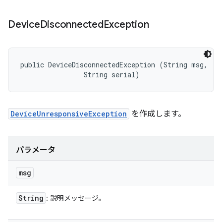
Device
Disconnected
Exception
public DeviceDisconnectedException (String msg, 

                String serial)
DeviceUnresponsiveException
を作成します。
パラメータ
msg
String
: 説明メッセージ。