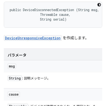
public DeviceDisconnectedException (String msg, 

                Throwable cause, 

                String serial)
DeviceUnresponsiveException
を作成します。
パラメータ
msg
String
: 説明メッセージ。
cause