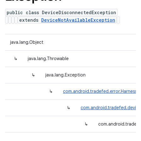
public class DeviceDisconnectedException
extends
DeviceNotAvailableException
java.lang.Object
↳
java.lang.Throwable
↳
java.lang.Exception
↳
com.android.tradefed.error.HarnessE
↳
com.android.tradefed.device
↳
com.android.tradef