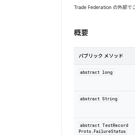
Trade Federation
概要
パブリック メソッド
abstract long
abstract String
abstract Test
Record
Proto
.
Failure
Status