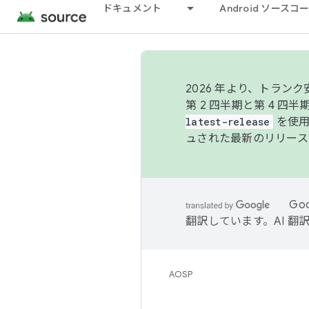
ドキュメント
Android ソース
2026 年より、トラ
第 2 四半期と第 4 四
latest-release
を使用
ュされた最新のリリース
Go
翻訳しています。AI 
AOSP