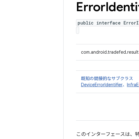
Error
Identi
public interface ErrorI
com.android.tradefed.result.e
既知の間接的なサブクラス
DeviceErrorIdentifier
、
InfraE
このインターフェースは、