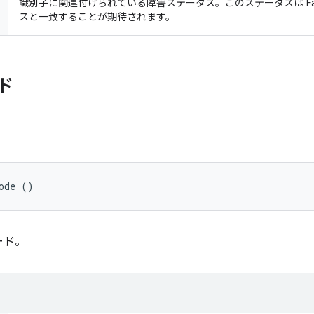
識別子に関連付けられている障害ステータス。このステータスは Failure
スと一致することが期待されます。
ド
ode ()
ード。