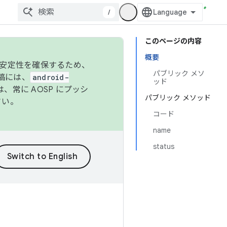
/
このページの内容
概要
の安定性を確保するため、
パブリック メソ
投稿には、
android-
ッド
、常に AOSP にプッシ
パブリック メソッド
さい。
コード
name
status