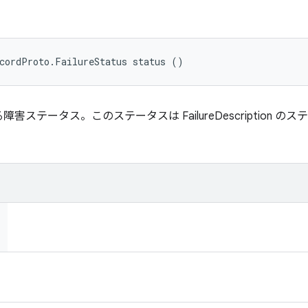
cordProto.FailureStatus status ()
ステータス。このステータスは FailureDescription 