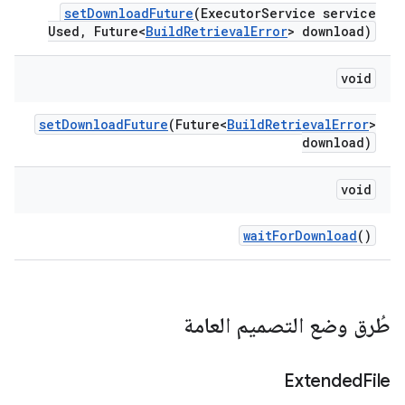
set
Download
Future
(Executor
Service service
Used
,
Future<
Build
Retrieval
Error
> download)
void
set
Download
Future
(Future<
Build
Retrieval
Error
>
download)
void
wait
For
Download
()
طُرق وضع التصميم العامة
Extended
File