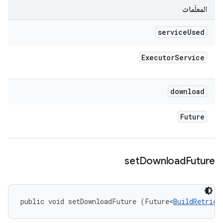
المعلَمات
service
Used
Executor
Service
download
Future
set
Download
Future
public void setDownloadFuture (Future<
BuildRetriev