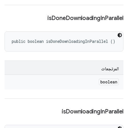
is
Done
Downloading
In
Parallel
public boolean isDoneDownloadingInParallel ()
المرتجعات
boolean
is
Downloading
In
Parallel