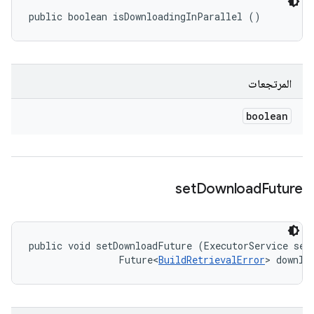
public boolean isDownloadingInParallel ()
المرتجعات
boolean
set
Download
Future
public void setDownloadFuture (ExecutorService serv
                Future<
BuildRetrievalError
> downlo