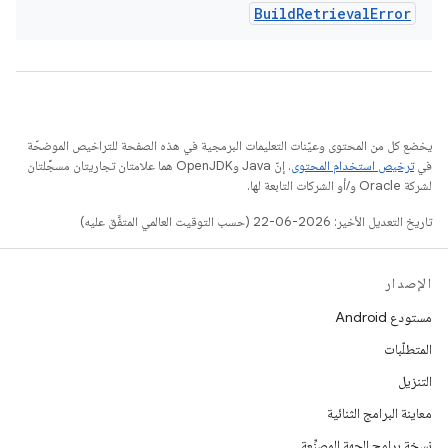
Build
Retrieval
Error
يخضع كل من المحتوى وعيّنات التعليمات البرمجية في هذه الصفحة للتراخيص الموضحّة
في
ترخيص استخدام المحتوى
. إنّ Java وOpenJDK هما علامتان تجاريتان مسجَّلتان
لشركة Oracle و/أو الشركات التابعة لها.
تاريخ التعديل الأخير: 2026-06-22 (حسب التوقيت العالمي المتفَّق عليه)
الإصدار
مستودع Android
المتطلّبات
التنزيل
معاينة البرامج الثنائية
نسخة برامج الجهة المصنِّعة