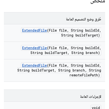
ملخّص
طُرق وضع التصميم العامة
Extended
File
(File file
,
String build
Id
,
String build
Target)
Extended
File
(File file
,
String build
Id
,
String build
Target
,
String branch)
Extended
File
(File file
,
String build
Id
,
String build
Target
,
String branch
,
String
remote
File
Path)
الإجراءات العامة
void