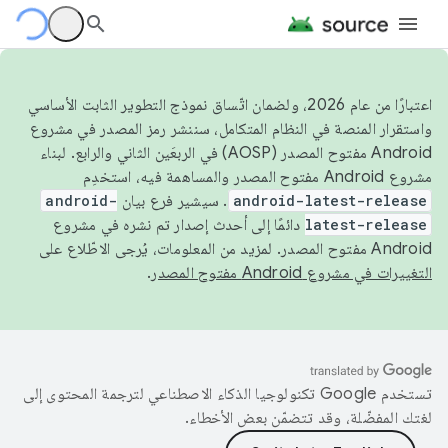
اعتبارًا من عام 2026، ولضمان اتّساق نموذج التطوير الثابت الأساسي
واستقرار المنصة في النظام المتكامل، سننشر رمز المصدر في مشروع
Android مفتوح المصدر (AOSP) في الربعَين الثاني والرابع. لبناء
مشروع Android مفتوح المصدر والمساهمة فيه، استخدِم
android-latest-release
. سيشير فرع بيان
android-
latest-release
دائمًا إلى أحدث إصدار تم نشره في مشروع
Android مفتوح المصدر. لمزيد من المعلومات، يُرجى الاطّلاع على
التغييرات في مشروع Android مفتوح المصدر
.
تستخدم Google تكنولوجيا الذكاء الاصطناعي لترجمة المحتوى إلى
لغتك المفضّلة، وقد تتضمّن بعض الأخطاء.