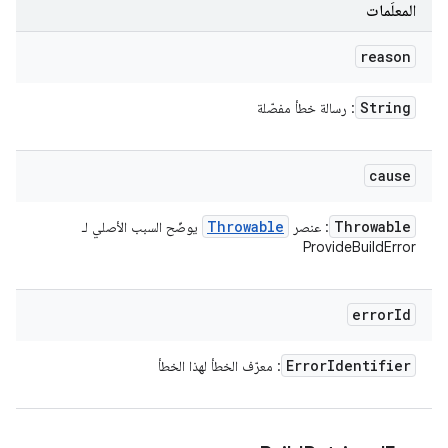
المعلَمات
reason
String
: رسالة خطأ مفصّلة
cause
Throwable
Throwable
: عنصر
يوضّح السبب الأصلي لـ
ProvideBuildError
error
Id
Error
Identifier
: معرّف الخطأ لهذا الخطأ