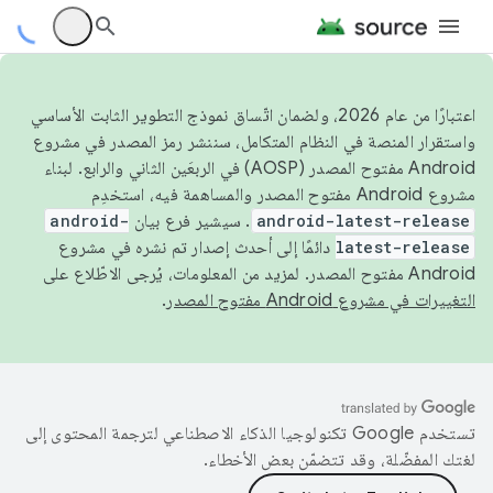
اعتبارًا من عام 2026، ولضمان اتّساق نموذج التطوير الثابت الأساسي
واستقرار المنصة في النظام المتكامل، سننشر رمز المصدر في مشروع
Android مفتوح المصدر (AOSP) في الربعَين الثاني والرابع. لبناء
مشروع Android مفتوح المصدر والمساهمة فيه، استخدِم
android-latest-release
. سيشير فرع بيان
android-
latest-release
دائمًا إلى أحدث إصدار تم نشره في مشروع
Android مفتوح المصدر. لمزيد من المعلومات، يُرجى الاطّلاع على
التغييرات في مشروع Android مفتوح المصدر
.
تستخدم Google تكنولوجيا الذكاء الاصطناعي لترجمة المحتوى إلى
لغتك المفضّلة، وقد تتضمّن بعض الأخطاء.