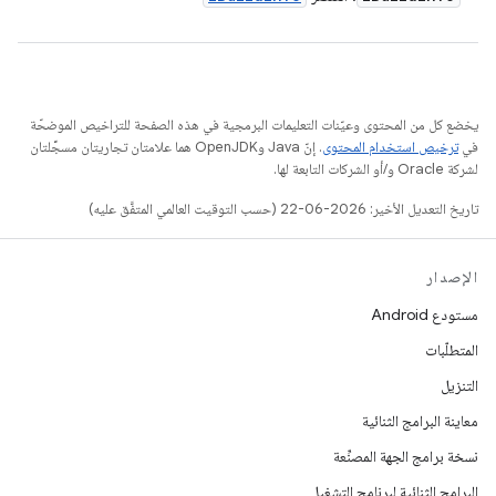
يخضع كل من المحتوى وعيّنات التعليمات البرمجية في هذه الصفحة للتراخيص الموضحّة
في
ترخيص استخدام المحتوى
. إنّ Java وOpenJDK هما علامتان تجاريتان مسجَّلتان
لشركة Oracle و/أو الشركات التابعة لها.
تاريخ التعديل الأخير: 2026-06-22 (حسب التوقيت العالمي المتفَّق عليه)
الإصدار
مستودع Android
المتطلّبات
التنزيل
معاينة البرامج الثنائية
نسخة برامج الجهة المصنِّعة
البرامج الثنائية لبرنامج التشغيل