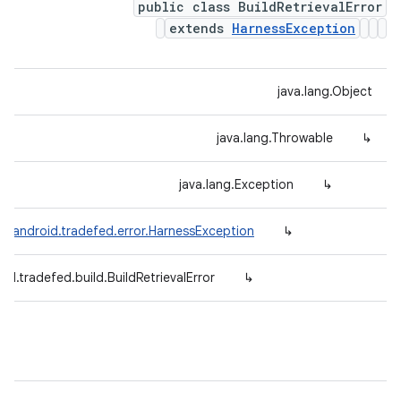
public class BuildRetrievalError
extends
HarnessException
java.lang.Object
java.lang.Throwable
↳
java.lang.Exception
↳
m.android.tradefed.error.HarnessException
↳
id.tradefed.build.BuildRetrievalError
↳