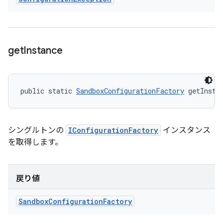
get
Instance
public static 
SandboxConfigurationFactory
 getInsta
シングルトンの
IConfigurationFactory
インスタンス
を取得します。
戻り値
Sandbox
Configuration
Factory