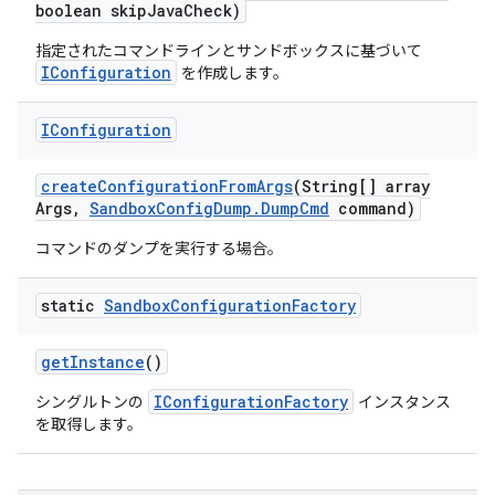
boolean skip
Java
Check)
指定されたコマンドラインとサンドボックスに基づいて
IConfiguration
を作成します。
IConfiguration
create
Configuration
From
Args
(String[] array
Args
,
Sandbox
Config
Dump
.
Dump
Cmd
command)
コマンドのダンプを実行する場合。
static
Sandbox
Configuration
Factory
get
Instance
()
IConfigurationFactory
シングルトンの
インスタンス
を取得します。