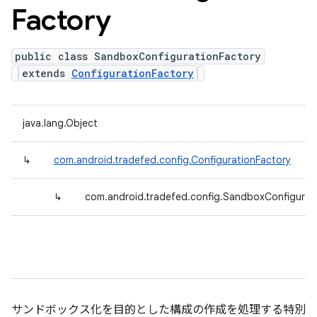
Factory
public class SandboxConfigurationFactory
extends
ConfigurationFactory
java.lang.Object
↳
com.android.tradefed.config.ConfigurationFactory
↳
com.android.tradefed.config.SandboxConfigurat
サンドボックス化を目的とした構成の作成を処理する特別