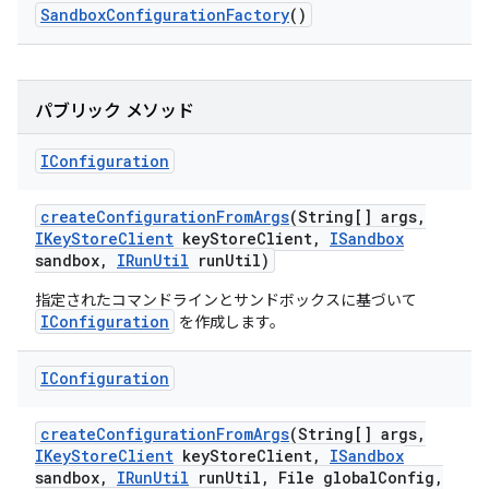
Sandbox
Configuration
Factory
()
パブリック メソッド
IConfiguration
create
Configuration
From
Args
(String[] args
,
IKey
Store
Client
key
Store
Client
,
ISandbox
sandbox
,
IRun
Util
run
Util)
指定されたコマンドラインとサンドボックスに基づいて
IConfiguration
を作成します。
IConfiguration
create
Configuration
From
Args
(String[] args
,
IKey
Store
Client
key
Store
Client
,
ISandbox
sandbox
,
IRun
Util
run
Util
,
File global
Config
,