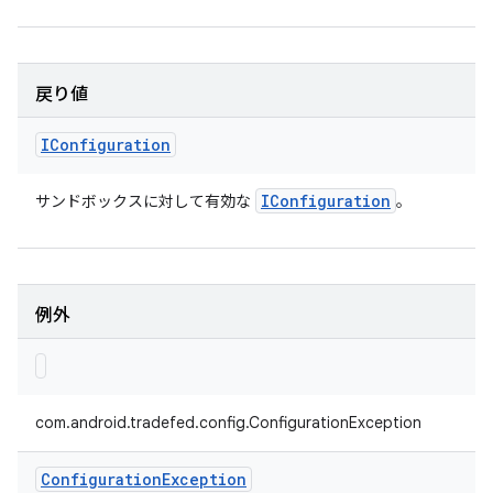
戻り値
IConfiguration
IConfiguration
サンドボックスに対して有効な
。
例外
com.android.tradefed.config.ConfigurationException
Configuration
Exception