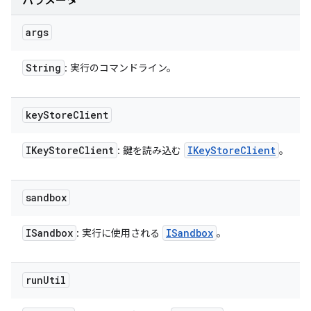
パラメータ
args
String
: 実行のコマンドライン。
key
Store
Client
IKey
Store
Client
IKey
Store
Client
: 鍵を読み込む
。
sandbox
ISandbox
ISandbox
: 実行に使用される
。
run
Util