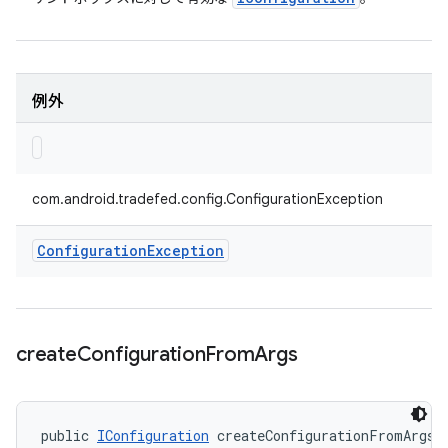
例外
com.android.tradefed.config.ConfigurationException
Configuration
Exception
create
Configuration
From
Args
public 
IConfiguration
 createConfigurationFromArgs (