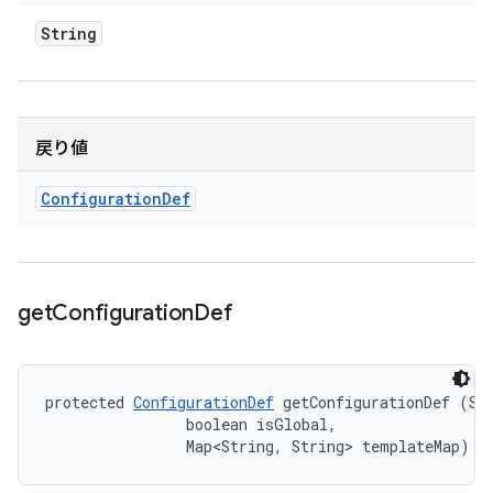
String
戻り値
Configuration
Def
get
Configuration
Def
protected 
ConfigurationDef
 getConfigurationDef (Str
                boolean isGlobal, 

                Map<String, String> templateMap)