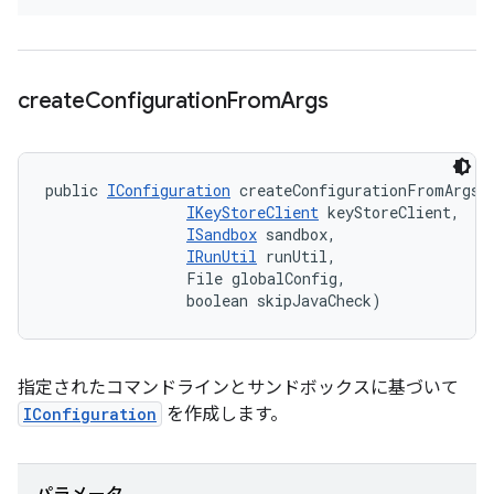
create
Configuration
From
Args
public 
IConfiguration
 createConfigurationFromArgs (
IKeyStoreClient
 keyStoreClient, 

ISandbox
 sandbox, 

IRunUtil
 runUtil, 

                File globalConfig, 

                boolean skipJavaCheck)
指定されたコマンドラインとサンドボックスに基づいて
IConfiguration
を作成します。