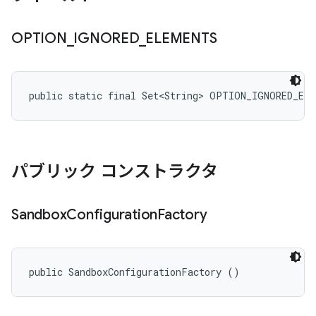
OPTION
_
IGNORED
_
ELEMENTS
public static final Set<String> OPTION_IGNORED_EL
パブリック コンストラクタ
Sandbox
Configuration
Factory
public SandboxConfigurationFactory ()