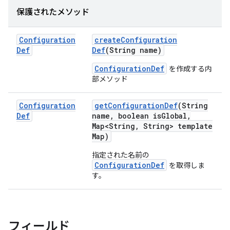
保護されたメソッド
Configuration
create
Configuration
Def
Def
(String name)
ConfigurationDef
を作成する内
部メソッド
Configuration
get
Configuration
Def
(String
Def
name
,
boolean is
Global
,
Map<String
,
String> template
Map)
指定された名前の
ConfigurationDef
を取得しま
す。
フィールド