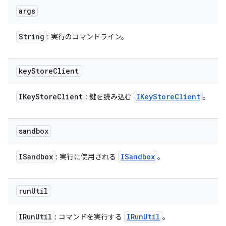
args
String
: 実行のコマンドライン。
key
Store
Client
IKey
Store
Client
IKey
Store
Client
: 鍵を読み込む
。
sandbox
ISandbox
ISandbox
: 実行に使用される
。
run
Util
IRun
Util
IRun
Util
: コマンドを実行する
。