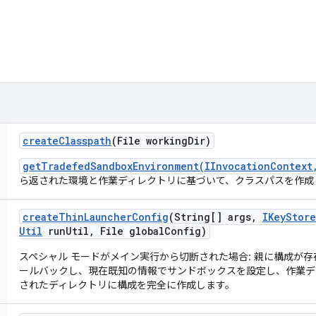
create
Classpath
(File working
Dir)
getTradefedSandboxEnvironment(IInvocationContext
ら返された環境と作業ディレクトリに基づいて、クラスパスを作成
create
Thin
Launcher
Config
(String[] args
,
IKey
Store
Util
run
Util
,
File global
Config)
スペシャル モードがメイン実行から切断された場合: 親に構成が
ールバックし、現在既知の情報でサンドボックスを設定し、作業デ
されたディレクトリに構成を完全に作成します。