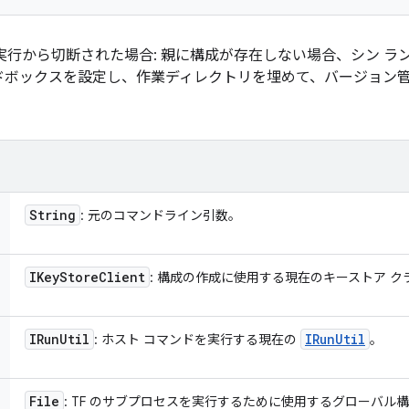
実行から切断された場合: 親に構成が存在しない場合、シン ラ
ドボックスを設定し、作業ディレクトリを埋めて、バージョン
String
: 元のコマンドライン引数。
IKey
Store
Client
: 構成の作成に使用する現在のキーストア ク
IRun
Util
IRun
Util
: ホスト コマンドを実行する現在の
。
File
: TF のサブプロセスを実行するために使用するグローバル