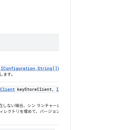
,IConfiguration,String[])
か
します。
Client
key
Store
Client
,
IRun
存在しない場合、シン ランチャーにフォ
ィレクトリを埋めて、バージョン管理