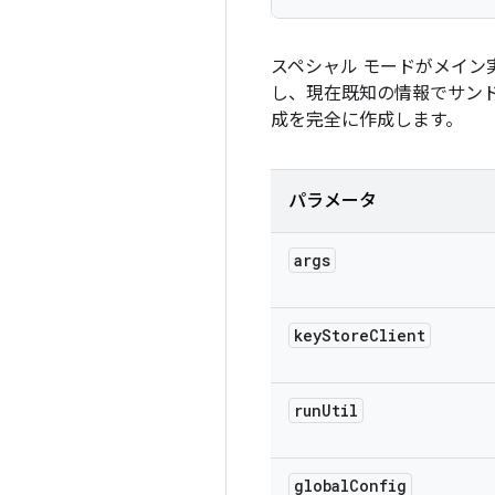
スペシャル モードがメイン
し、現在既知の情報でサン
成を完全に作成します。
パラメータ
args
key
Store
Client
run
Util
global
Config