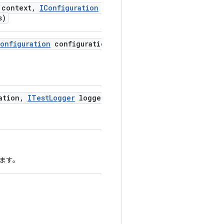
context
,
IConfiguration
non
s)
onfiguration
configuration
,
ation
,
ITest
Logger
logger)
ます。