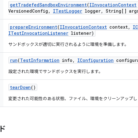
get
Tradefed
Sandbox
Environment
(
IInvocation
Context
Versioned
Config
,
ITest
Logger
logger
,
String[] arg
prepare
Environment
(
IInvocation
Context
context
,
IC
ITest
Invocation
Listener
listener)
サンドボックスが適切に実行されるように環境を準備します。
run
(
Test
Information
info
,
IConfiguration
configur
設定された環境でサンドボックスを実行します。
tear
Down
()
変更された可能性のある状態、ファイル、環境をクリーンアップし
ド