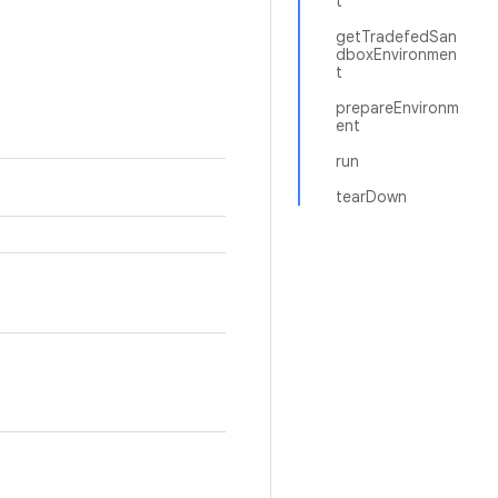
t
getTradefedSan
dboxEnvironmen
t
prepareEnvironm
ent
run
tearDown