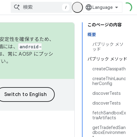
/
このページの内容
概要
の安定性を確保するため、
パブリック メソ
投稿には、
android-
ッド
、常に AOSP にプッシ
パブリック メソッド
さい。
createClasspath
createThinLaunc
herConfig
discoverTests
discoverTests
fetchSandboxEx
traArtifacts
getTradefedSan
dboxEnvironmen