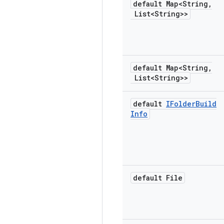
default Map<String
,
List<String>>
default Map<String
,
List<String>>
default
IFolder
Build
Info
default File