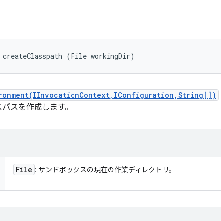
 createClasspath (File workingDir)
ronment(IInvocationContext,IConfiguration,String[])
スパスを作成します。
File
: サンドボックスの現在の作業ディレクトリ。