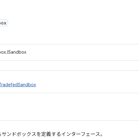
box
box.ISandbox
TradefedSandbox
るサンドボックスを定義するインターフェース。