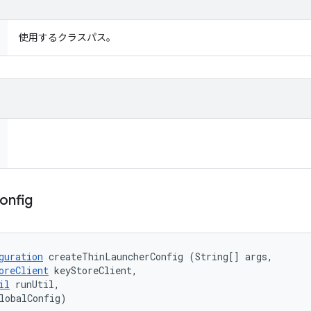
使用するクラスパス。
onfig
guration
 createThinLauncherConfig (String[] args, 

oreClient
 keyStoreClient, 

il
 runUtil, 

lobalConfig)