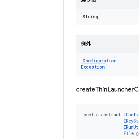
戻り値
String
例外
Configuration
Exception
create
Thin
Launcher
C
public abstract 
IConfi
IKeySt
IRunUt
                File g