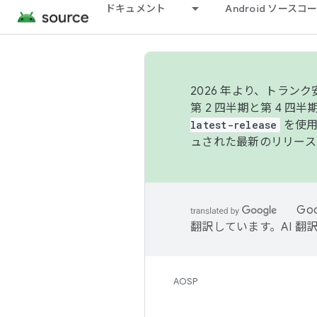
ドキュメント
Android ソース
2026 年より、トラ
第 2 四半期と第 4 四
latest-release
を使用
ュされた最新のリリース
Go
翻訳しています。AI 
AOSP