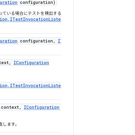
uration
configuration)
っている場合にテストを検出する
ion,ITestInvocationListener)
uration
configuration
,
ITest
ext
,
IConfiguration
ion,ITestInvocationListener)
context
,
IConfiguration
non
返します。