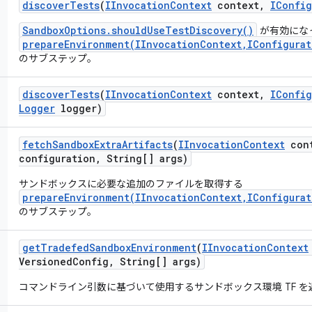
discover
Tests
(
IInvocation
Context
context
,
IConfig
SandboxOptions.shouldUseTestDiscovery()
が有効にな
prepareEnvironment(IInvocationContext,IConfigurat
のサブステップ。
discover
Tests
(
IInvocation
Context
context
,
IConfig
Logger
logger)
fetch
Sandbox
Extra
Artifacts
(
IInvocation
Context
cont
configuration
,
String[] args)
サンドボックスに必要な追加のファイルを取得する
prepareEnvironment(IInvocationContext,IConfigurat
のサブステップ。
get
Tradefed
Sandbox
Environment
(
IInvocation
Context
Versioned
Config
,
String[] args)
コマンドライン引数に基づいて使用するサンドボックス環境 TF を