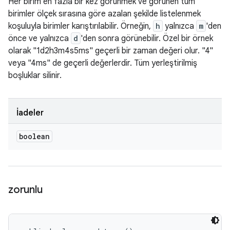
Her birim en fazla bir kez görünmek ve görünen tüm
birimler ölçek sırasına göre azalan şekilde listelenmek
koşuluyla birimler karıştırılabilir. Örneğin,
h
yalnızca
m
'den
önce ve yalnızca
d
'den sonra görünebilir. Özel bir örnek
olarak "1d2h3m4s5ms" geçerli bir zaman değeri olur. "4"
veya "4ms" de geçerli değerlerdir. Tüm yerleştirilmiş
boşluklar silinir.
İadeler
boolean
zorunlu