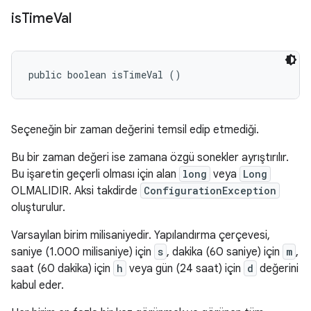
is
Time
Val
public boolean isTimeVal ()
Seçeneğin bir zaman değerini temsil edip etmediği.
Bu bir zaman değeri ise zamana özgü sonekler ayrıştırılır.
Bu işaretin geçerli olması için alan
long
veya
Long
OLMALIDIR
. Aksi takdirde
ConfigurationException
oluşturulur.
Varsayılan birim milisaniyedir. Yapılandırma çerçevesi,
saniye (1.000 milisaniye) için
s
, dakika (60 saniye) için
m
,
saat (60 dakika) için
h
veya gün (24 saat) için
d
değerini
kabul eder.