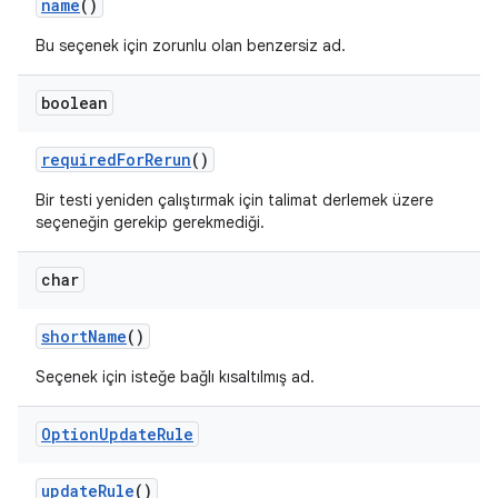
name
()
Bu seçenek için zorunlu olan benzersiz ad.
boolean
required
For
Rerun
()
Bir testi yeniden çalıştırmak için talimat derlemek üzere
seçeneğin gerekip gerekmediği.
char
short
Name
()
Seçenek için isteğe bağlı kısaltılmış ad.
Option
Update
Rule
update
Rule
()