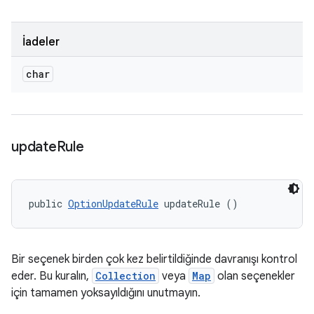
İadeler
char
update
Rule
public 
OptionUpdateRule
 updateRule ()
Bir seçenek birden çok kez belirtildiğinde davranışı kontrol
eder. Bu kuralın,
Collection
veya
Map
olan seçenekler
için tamamen yoksayıldığını unutmayın.