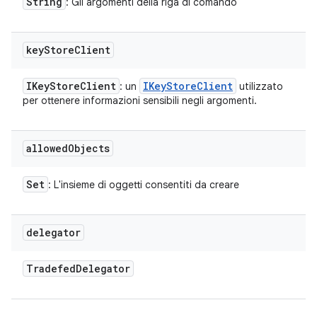
String
: Gli argomenti della riga di comando
key
Store
Client
IKey
Store
Client
IKey
Store
Client
: un
utilizzato
per ottenere informazioni sensibili negli argomenti.
allowed
Objects
Set
: L'insieme di oggetti consentiti da creare
delegator
Tradefed
Delegator