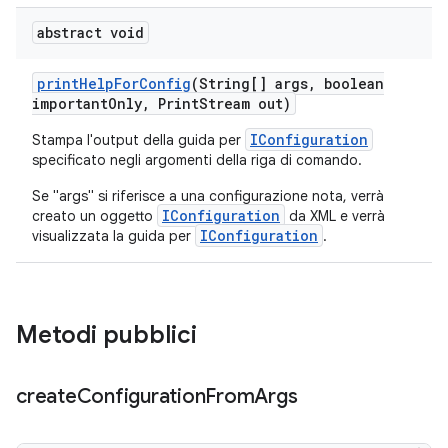
abstract void
print
Help
For
Config
(String[] args
,
boolean
important
Only
,
Print
Stream out)
IConfiguration
Stampa l'output della guida per
specificato negli argomenti della riga di comando.
Se "args" si riferisce a una configurazione nota, verrà
IConfiguration
creato un oggetto
da XML e verrà
IConfiguration
visualizzata la guida per
.
Metodi pubblici
create
Configuration
From
Args