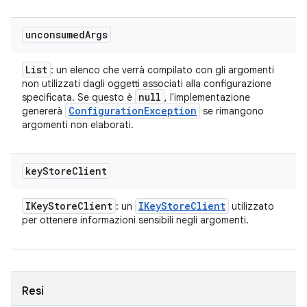
unconsumed
Args
List
: un elenco che verrà compilato con gli argomenti
non utilizzati dagli oggetti associati alla configurazione
null
specificata. Se questo è
, l'implementazione
Configuration
Exception
genererà
se rimangono
argomenti non elaborati.
key
Store
Client
IKey
Store
Client
IKey
Store
Client
: un
utilizzato
per ottenere informazioni sensibili negli argomenti.
Resi