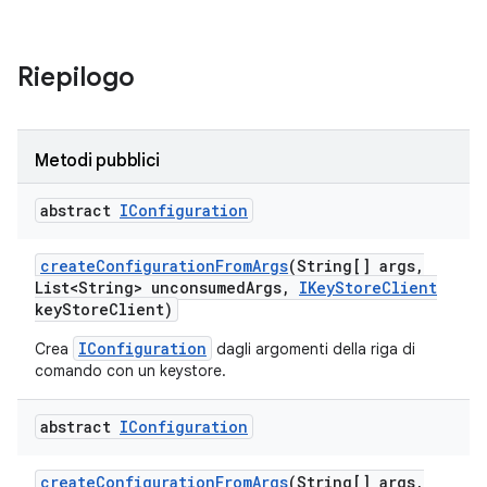
Riepilogo
Metodi pubblici
abstract
IConfiguration
create
Configuration
From
Args
(String[] args
,
List<String> unconsumed
Args
,
IKey
Store
Client
key
Store
Client)
IConfiguration
Crea
dagli argomenti della riga di
comando con un keystore.
abstract
IConfiguration
create
Configuration
From
Args
(String[] args
,