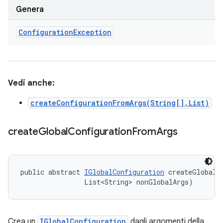
Genera
Configuration
Exception
Vedi anche:
createConfigurationFromArgs(String[],List)
create
Global
Configuration
From
Args
public abstract 
IGlobalConfiguration
 createGlobalC
                List<String> nonGlobalArgs)
Crea un
IGlobalConfiguration
dagli argomenti della