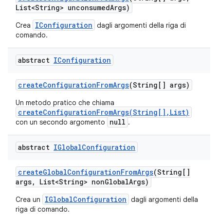
List<String> unconsumed
Args)
IConfiguration
Crea
dagli argomenti della riga di
comando.
abstract
IConfiguration
create
Configuration
From
Args
(String[] args)
Un metodo pratico che chiama
createConfigurationFromArgs(String[],List)
null
con un secondo argomento
.
abstract
IGlobal
Configuration
create
Global
Configuration
From
Args
(String[]
args
,
List<String> non
Global
Args)
IGlobalConfiguration
Crea un
dagli argomenti della
riga di comando.