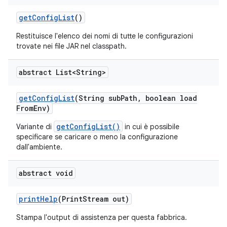
get
Config
List
()
Restituisce l'elenco dei nomi di tutte le configurazioni
trovate nei file JAR nel classpath.
abstract List<String>
get
Config
List
(String sub
Path
,
boolean load
From
Env)
getConfigList()
Variante di
in cui è possibile
specificare se caricare o meno la configurazione
dall'ambiente.
abstract void
print
Help
(Print
Stream out)
Stampa l'output di assistenza per questa fabbrica.