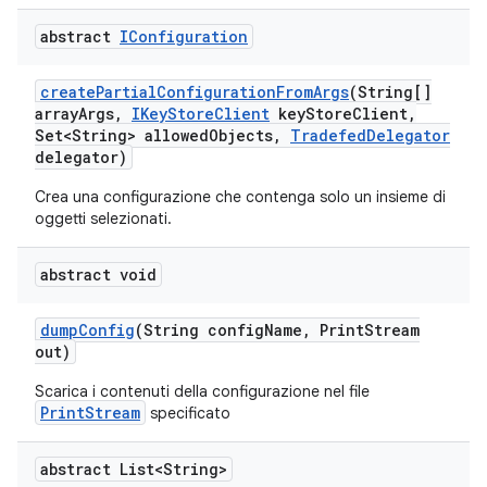
abstract
IConfiguration
create
Partial
Configuration
From
Args
(String[]
array
Args
,
IKey
Store
Client
key
Store
Client
,
Set<String> allowed
Objects
,
Tradefed
Delegator
delegator)
Crea una configurazione che contenga solo un insieme di
oggetti selezionati.
abstract void
dump
Config
(String config
Name
,
Print
Stream
out)
Scarica i contenuti della configurazione nel file
PrintStream
specificato
abstract List<String>