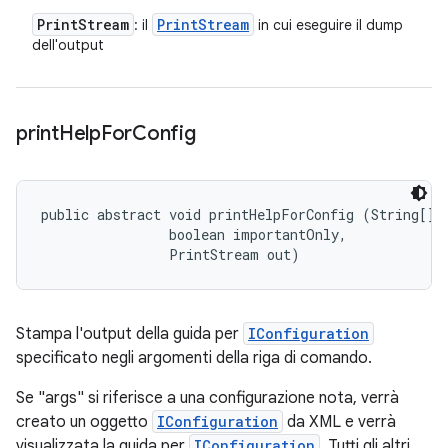
Print
Stream
Print
Stream
: il
in cui eseguire il dump
dell'output
print
Help
For
Config
public abstract void printHelpForConfig (String[] a
                boolean importantOnly, 

                PrintStream out)
Stampa l'output della guida per
IConfiguration
specificato negli argomenti della riga di comando.
Se "args" si riferisce a una configurazione nota, verrà
creato un oggetto
IConfiguration
da XML e verrà
visualizzata la guida per
IConfiguration
. Tutti gli altri