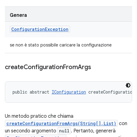
Genera
Configuration
Exception
se non è stato possibile caricare la configurazione
create
Configuration
From
Args
public abstract 
IConfiguration
 createConfiguration
Un metodo pratico che chiama
createConfigurationFromArgs(String[],List)
con
un secondo argomento
null
. Pertanto, genererà