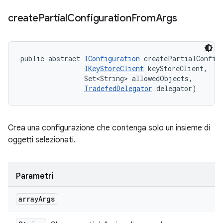
create
Partial
Configuration
From
Args
public abstract 
IConfiguration
 createPartialConfigu
IKeyStoreClient
 keyStoreClient, 

                Set<String> allowedObjects, 

TradefedDelegator
 delegator)
Crea una configurazione che contenga solo un insieme di
oggetti selezionati.
Parametri
array
Args