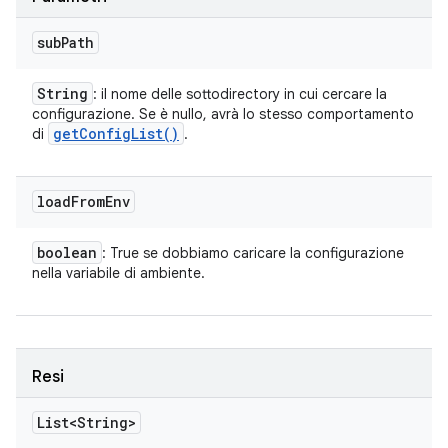
sub
Path
String
: il nome delle sottodirectory in cui cercare la
configurazione. Se è nullo, avrà lo stesso comportamento
get
Config
List(
)
di
.
load
From
Env
boolean
: True se dobbiamo caricare la configurazione
nella variabile di ambiente.
Resi
List<String>