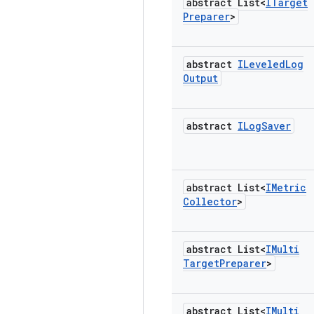
abstract List<
ITarget
Preparer
>
abstract
ILeveled
Log
Output
abstract
ILog
Saver
abstract List<
IMetric
Collector
>
abstract List<
IMulti
Target
Preparer
>
abstract List<
IMulti