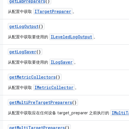
get
Lab
Preparers
()
ITargetPreparer
从配置中获取
。
get
Log
Output
()
ILeveledLogOutput
从配置中获取要使用的
。
get
Log
Saver
()
ILogSaver
从配置中获取要使用的
。
get
Metric
Collectors
()
IMetricCollector
从配置中获取
。
get
Multi
Pre
Target
Preparers
()
IMultiT
从配置中获取应在任何设备 target_preparer 之前执行的
get
Multi
Target
Preparers
()