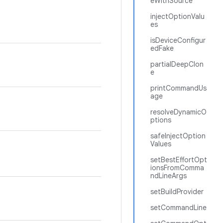
eWithSource
injectOptionValu
es
isDeviceConfigur
edFake
partialDeepClon
e
printCommandUs
age
resolveDynamicO
ptions
safeInjectOption
Values
setBestEffortOpt
ionsFromComma
ndLineArgs
setBuildProvider
setCommandLine