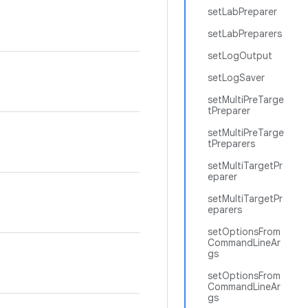
setLabPreparer
setLabPreparers
setLogOutput
setLogSaver
setMultiPreTarge
tPreparer
setMultiPreTarge
tPreparers
setMultiTargetPr
eparer
setMultiTargetPr
eparers
setOptionsFrom
CommandLineAr
gs
setOptionsFrom
CommandLineAr
gs