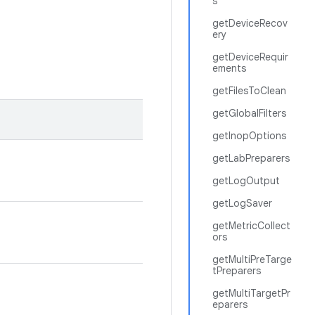
s
getDeviceRecov
ery
getDeviceRequir
ements
getFilesToClean
getGlobalFilters
getInopOptions
getLabPreparers
getLogOutput
getLogSaver
getMetricCollect
ors
getMultiPreTarge
tPreparers
getMultiTargetPr
eparers