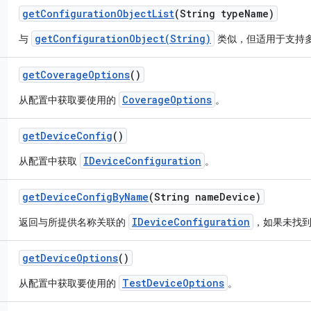
get
Configuration
Object
List
(String type
Name)
getConfigurationObject(String)
与
类似，但适用于支持
get
Coverage
Options
()
CoverageOptions
从配置中获取要使用的
。
get
Device
Config
()
IDeviceConfiguration
从配置中获取
。
get
Device
Config
By
Name
(String name
Device)
IDeviceConfiguration
返回与所提供名称关联的
，如果未找到，
get
Device
Options
()
TestDeviceOptions
从配置中获取要使用的
。