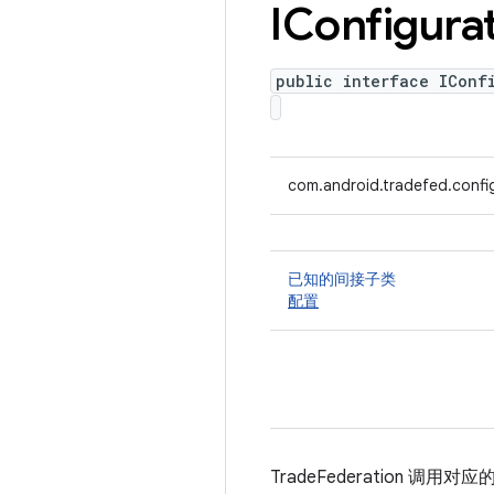
IConfigura
public interface IConf
com.android.tradefed.config
已知的间接子类
配置
TradeFederation 调用对