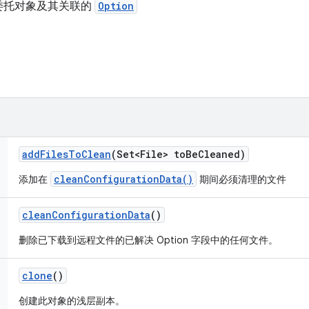
委托对象及其关联的
Option
add
Files
To
Clean
(Set<File> to
Be
Cleaned)
cleanConfigurationData()
添加在
期间必须清理的文件
clean
Configuration
Data
()
删除已下载到远程文件的已解决 Option 字段中的任何文件。
clone
()
创建此对象的浅层副本。