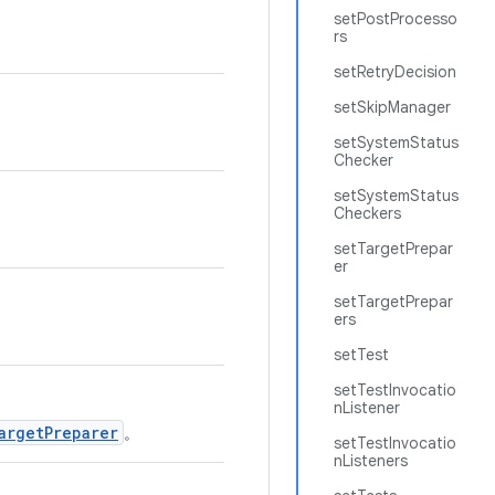
setPostProcesso
rs
setRetryDecision
setSkipManager
setSystemStatus
Checker
setSystemStatus
Checkers
setTargetPrepar
er
setTargetPrepar
ers
setTest
setTestInvocatio
nListener
argetPreparer
。
setTestInvocatio
nListeners