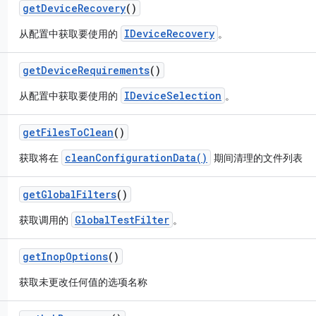
get
Device
Recovery
()
IDeviceRecovery
从配置中获取要使用的
。
get
Device
Requirements
()
IDeviceSelection
从配置中获取要使用的
。
get
Files
To
Clean
()
cleanConfigurationData()
获取将在
期间清理的文件列表
get
Global
Filters
()
GlobalTestFilter
获取调用的
。
get
Inop
Options
()
获取未更改任何值的选项名称