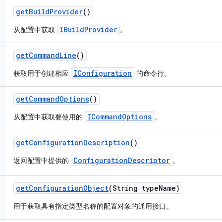
get
Build
Provider
()
IBuildProvider
从配置中获取
。
get
Command
Line
()
IConfiguration
获取用于创建相应
的命令行。
get
Command
Options
()
ICommandOptions
从配置中获取要使用的
。
get
Configuration
Description
()
ConfigurationDescriptor
返回配置中提供的
。
get
Configuration
Object
(String type
Name)
用于获取具有指定类型名称的配置对象的通用接口。