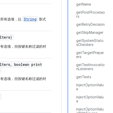
getName
getPostProcesso
rs
String
所有选项，以
形式
getRetryDecision
getSkipManager
lters)
getSystemStatu
sCheckers
有选项，但按键名称过滤的对
getTargetPrepar
ers
lters
,
boolean print
getTestInvocatio
nListeners
getTests
有选项，但按键名称过滤的对
injectOptionValu
e
injectOptionValu
e
injectOptionValu