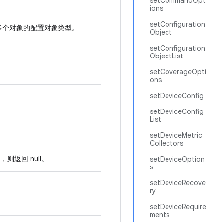
setCommandOpt
ions
setConfiguration
多个对象的配置对象类型。
Object
setConfiguration
ObjectList
setCoverageOpti
ons
setDeviceConfig
setDeviceConfig
List
setDeviceMetric
Collectors
则返回 null。
setDeviceOption
s
setDeviceRecove
ry
setDeviceRequire
ments