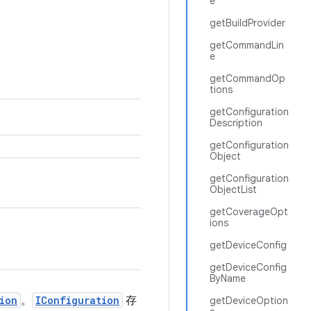
e
getBuildProvider
getCommandLin
e
getCommandOp
tions
getConfiguration
Description
getConfiguration
Object
getConfiguration
ObjectList
getCoverageOpt
ions
getDeviceConfig
getDeviceConfig
ByName
ion
。
IConfiguration
存
getDeviceOption