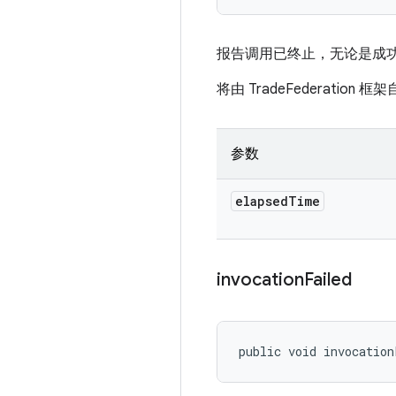
报告调用已终止，无论是成
将由 TradeFederation 
参数
elapsed
Time
invocation
Failed
public void invocation