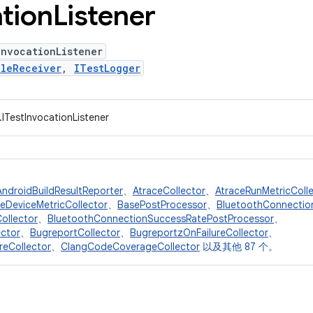
tion
Listener
InvocationListener
cleReceiver
,
ITestLogger
.ITestInvocationListener
AndroidBuildResultReporter
、
AtraceCollector
、
AtraceRunMetricColl
eDeviceMetricCollector
、
BasePostProcessor
、
BluetoothConnectio
ollector
、
BluetoothConnectionSuccessRatePostProcessor
、
ctor
、
BugreportCollector
、
BugreportzOnFailureCollector
、
reCollector
、
ClangCodeCoverageCollector
以及其他 87 个。