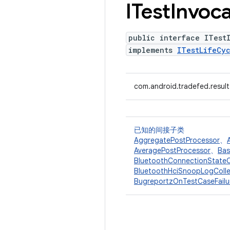
ITest
Invoca
public interface ITest
implements
ITestLifeCy
com.android.tradefed.result
已知的间接子类
AggregatePostProcessor
、
AveragePostProcessor
、
Bas
BluetoothConnectionStateC
BluetoothHciSnoopLogColle
BugreportzOnTestCaseFailu