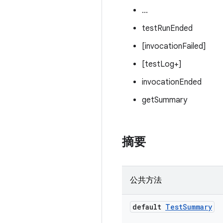
...
testRunEnded
[invocationFailed]
[testLog+]
invocationEnded
getSummary
摘要
公共方法
default
Test
Summary