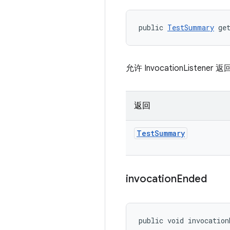
public 
TestSummary
 ge
允许 InvocationListener
返回
Test
Summary
invocation
Ended
public void invocation