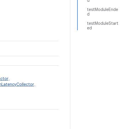
d
testModuleEnde
d
testModuleStart
ed
ector
、
nLatencyCollector
、