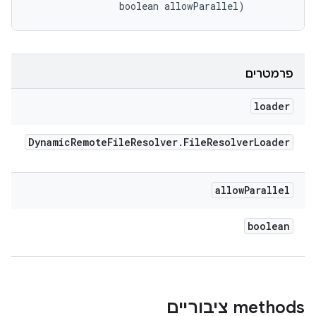
                boolean allowParallel)
פרמטרים
loader
Dynamic
Remote
File
Resolver
.
File
Resolver
Loader
allow
Parallel
boolean
‫methods ציבוריים