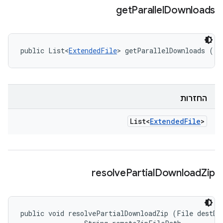
get
Parallel
Downloads
public List<
ExtendedFile
> getParallelDownloads ()
החזרות
List<
Extended
File
>
resolve
Partial
Download
Zip
public void resolvePartialDownloadZip (File destDir