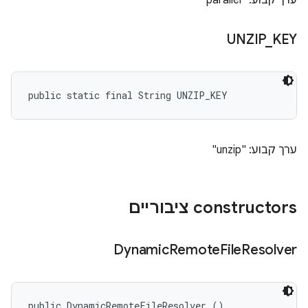
ערך קבוע: "parallel"
UNZIP
_
KEY
public static final String UNZIP_KEY
ערך קבוע: "unzip"
‫constructors ציבוריים
Dynamic
Remote
File
Resolver
public DynamicRemoteFileResolver ()