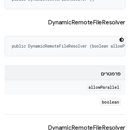
Dynamic
Remote
File
Resolver
public DynamicRemoteFileResolver (boolean allowPar
פרמטרים
allow
Parallel
boolean
Dynamic
Remote
File
Resolver