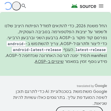
החל משנת 2026, כדי להתאים למודל הפיתוח היציב שלנו
ולשמור על יציבות הפלטפורמה בסביבה העסקית,
נפרסם קוד מקור ב-AOSP ברבעון השני וברבעון הרביעי.
כדי ליצור ולתרום ל-AOSP, צריך להשתמש ב-
android-
latest-release
. הענף
android-latest-release
manifest תמיד יפנה לגרסה האחרונה שנדחפה ל-AOSP.
מידע נוסף זמין במאמר
שינויים ב-AOSP
.
‫Google משתמשת בטכנולוגיית AI כדי לתרגם תוכן
לשפה המועדפת עליך. בתרגומים כאלו עשויות להיות
שגיאות.