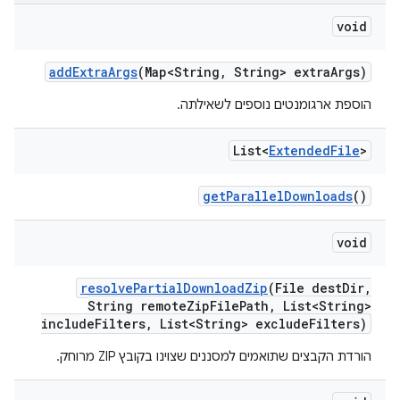
void
add
Extra
Args
(Map<String
,
String> extra
Args)
הוספת ארגומנטים נוספים לשאילתה.
List<
Extended
File
>
get
Parallel
Downloads
()
void
resolve
Partial
Download
Zip
(File dest
Dir
,
String remote
Zip
File
Path
,
List<String>
include
Filters
,
List<String> exclude
Filters)
הורדת הקבצים שתואמים למסננים שצוינו בקובץ ZIP מרוחק.