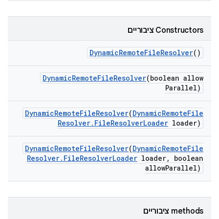
‫Constructors ציבוריים
Dynamic
Remote
File
Resolver
()
Dynamic
Remote
File
Resolver
(boolean allow
Parallel)
Dynamic
Remote
File
Resolver
(
Dynamic
Remote
File
Resolver
.
File
Resolver
Loader
loader)
Dynamic
Remote
File
Resolver
(
Dynamic
Remote
File
Resolver
.
File
Resolver
Loader
loader
,
boolean
allow
Parallel)
‫methods ציבוריים