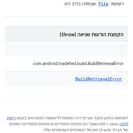
File
רשימת
שנפתרו בדרך הזו.
הקפצת הודעות שגיאה (throw)
com.android.tradefed.build.BuildRetrievalError
Build
Retrieval
Error
דוגמאות התוכן והקוד שבדף הזה כפופות לרישיונות המפורטים בקטע
רישיון
לתוכן
.‏ Java ו-OpenJDK הם סימנים מסחריים או סימנים מסחריים רשומים
של חברת Oracle ו/או של השותפים העצמאיים שלה.