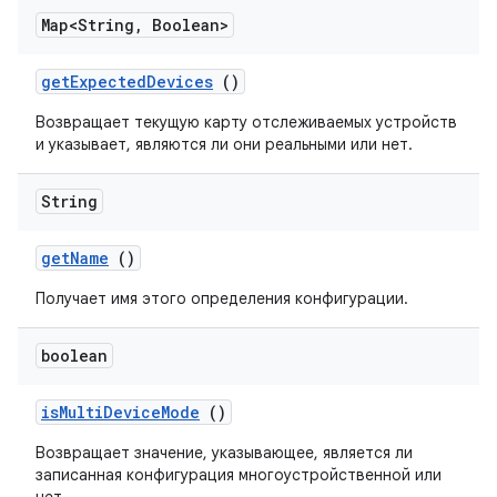
Map<String
,
Boolean>
get
Expected
Devices
()
Возвращает текущую карту отслеживаемых устройств
и указывает, являются ли они реальными или нет.
String
get
Name
()
Получает имя этого определения конфигурации.
boolean
is
Multi
Device
Mode
()
Возвращает значение, указывающее, является ли
записанная конфигурация многоустройственной или