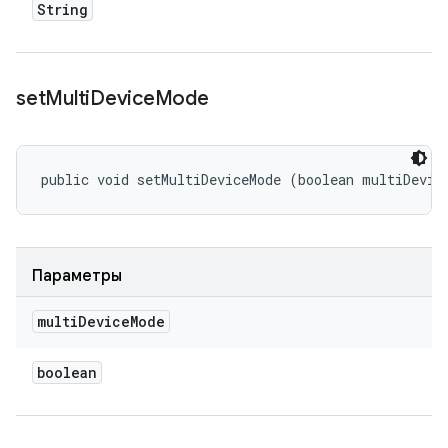
String
set
Multi
Device
Mode
public void setMultiDeviceMode (boolean multiDevic
Параметры
multi
Device
Mode
boolean