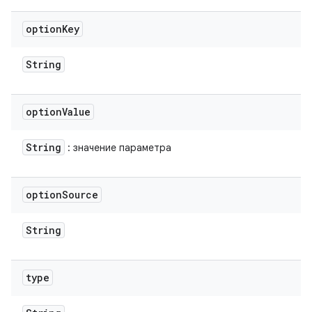
option
Key
String
option
Value
String
: значение параметра
option
Source
String
type