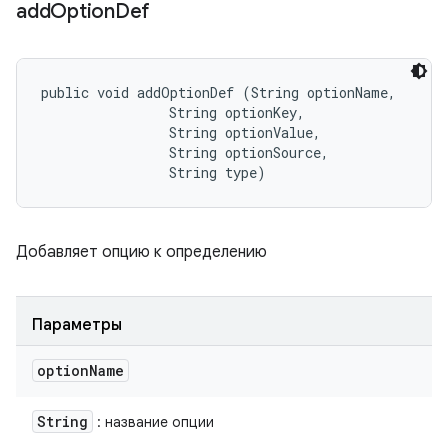
add
Option
Def
public void addOptionDef (String optionName, 

                String optionKey, 

                String optionValue, 

                String optionSource, 

                String type)
Добавляет опцию к определению
Параметры
option
Name
String
: название опции