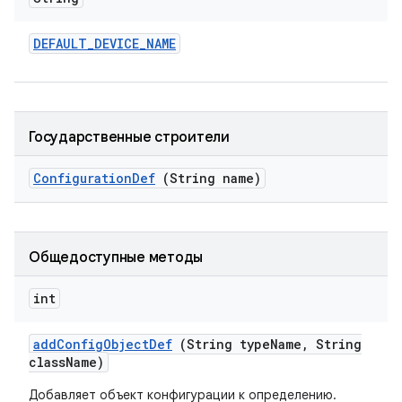
DEFAULT
_
DEVICE
_
NAME
Государственные строители
Configuration
Def
(String name)
Общедоступные методы
int
add
Config
Object
Def
(String type
Name
,
String
class
Name)
Добавляет объект конфигурации к определению.