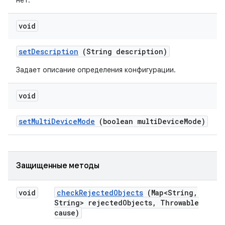
нет.
void
set
Description
(String description)
Задает описание определения конфигурации.
void
set
Multi
Device
Mode
(boolean multi
Device
Mode)
Защищенные методы
void
check
Rejected
Objects
(Map<String
,
String> rejected
Objects
,
Throwable
cause)