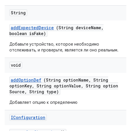
String
add
Expected
Device
(String device
Name
,
boolean is
Fake)
Добавьте устройство, которое необходимо
отслеживать, и проверьте, является ли оно реальным.
void
add
Option
Def
(String option
Name
,
String
option
Key
,
String option
Value
,
String option
Source
,
String type)
Добавляет опцию к определению
IConfiguration