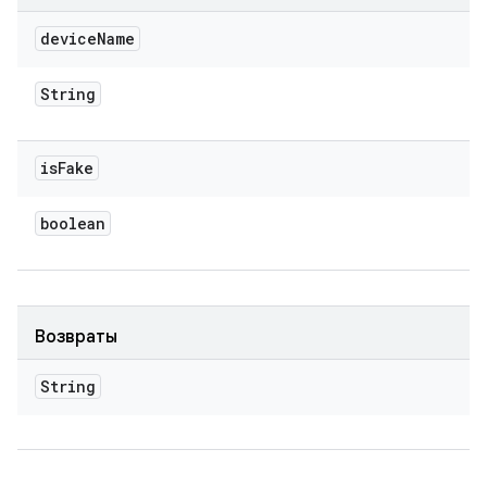
device
Name
String
is
Fake
boolean
Возвраты
String