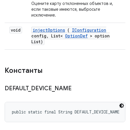
Оцените карту отклоненных объектов и,
если таковые имеются, выбросьте
исключение.
void
inject
Options
(
IConfiguration
config
,
List<
Option
Def
> option
List)
Константы
DEFAULT
_
DEVICE
_
NAME
public static final String DEFAULT_DEVICE_NAME