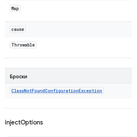
Map
cause
Throwable
Броски
Class
Not
Found
Configuration
Exception
inject
Options