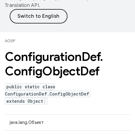
Translation API
.
AOSP
Configuration
Def
.
Config
Object
Def
public static class
ConfigurationDef.ConfigObjectDef
extends Object
java.lang.Объект