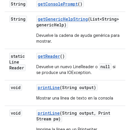
String
get
Console
Prompt
()
String
get
Generic
Help
String
(List<String>
generic
Help)
Devuelve la cadena de ayuda genérica para
mostrar.
static
get
Reader
()
Line
null
Devuelve un nuevo LineReader o
si
Reader
se produce una IOException.
void
print
Line
(String output)
Mostrar una línea de texto en la consola
void
print
Line
(String output
,
Print
Stream pw)
Imprime la línea en un Printwriter