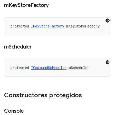
m
Key
Store
Factory
protected 
IKeyStoreFactory
 mKeyStoreFactory
m
Scheduler
protected 
ICommandScheduler
 mScheduler
Constructores protegidos
Console