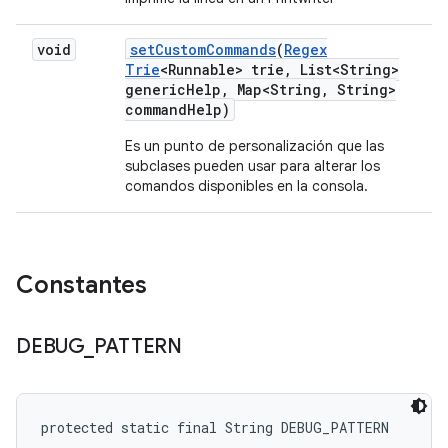
void
set
Custom
Commands
(
Regex
Trie
<Runnable> trie
,
List<String>
generic
Help
,
Map<String
,
String>
command
Help)
Es un punto de personalización que las
subclases pueden usar para alterar los
comandos disponibles en la consola.
Constantes
DEBUG
_
PATTERN
protected static final String DEBUG_PATTERN