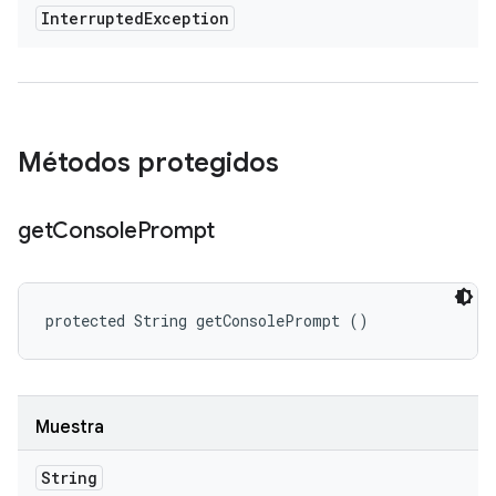
Interrupted
Exception
Métodos protegidos
get
Console
Prompt
protected String getConsolePrompt ()
Muestra
String