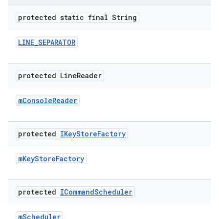
protected static final String
LINE
_
SEPARATOR
protected Line
Reader
m
Console
Reader
protected
IKey
Store
Factory
m
Key
Store
Factory
protected
ICommand
Scheduler
m
Scheduler