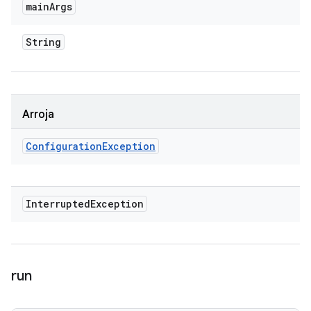
main
Args
String
Arroja
Configuration
Exception
Interrupted
Exception
run