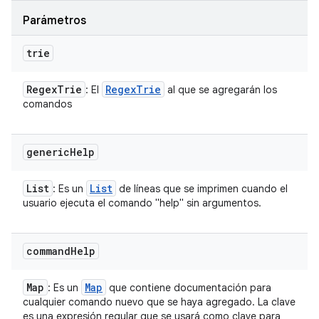
Parámetros
trie
Regex
Trie
Regex
Trie
: El
al que se agregarán los
comandos
generic
Help
List
List
: Es un
de líneas que se imprimen cuando el
usuario ejecuta el comando "help" sin argumentos.
command
Help
Map
Map
: Es un
que contiene documentación para
cualquier comando nuevo que se haya agregado. La clave
es una expresión regular que se usará como clave para