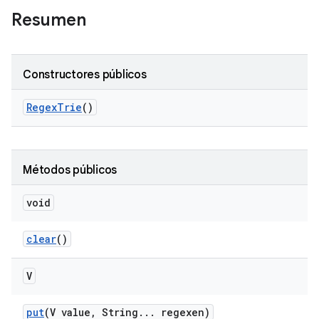
Resumen
Constructores públicos
Regex
Trie
()
Métodos públicos
void
clear
()
V
put
(V value
,
String
.
.
.
regexen)