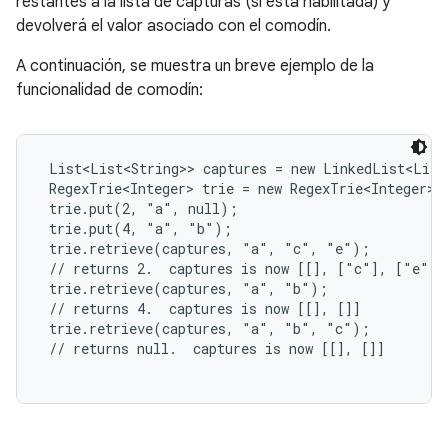
restantes a la lista de capturas (si está habilitada) y
devolverá el valor asociado con el comodín.
A continuación, se muestra un breve ejemplo de la
funcionalidad de comodín:
 List<List<String>> captures = new LinkedList<List
 RegexTrie<Integer> trie = new RegexTrie<Integer>()
 trie.put(2, "a", null);

 trie.put(4, "a", "b");

 trie.retrieve(captures, "a", "c", "e");

 // returns 2.  captures is now [[], ["c"], ["e"]]

 trie.retrieve(captures, "a", "b");

 // returns 4.  captures is now [[], []]

 trie.retrieve(captures, "a", "b", "c");

 // returns null.  captures is now [[], []]
