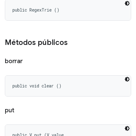
public RegexTrie ()
Métodos públicos
borrar
public void clear ()
put
public V put (V value, 
