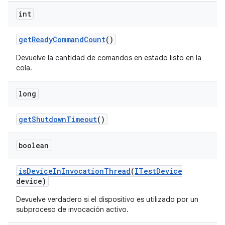
int
get
Ready
Command
Count
()
Devuelve la cantidad de comandos en estado listo en la
cola.
long
get
Shutdown
Timeout
()
boolean
is
Device
In
Invocation
Thread
(
ITest
Device
device)
Devuelve verdadero si el dispositivo es utilizado por un
subproceso de invocación activo.