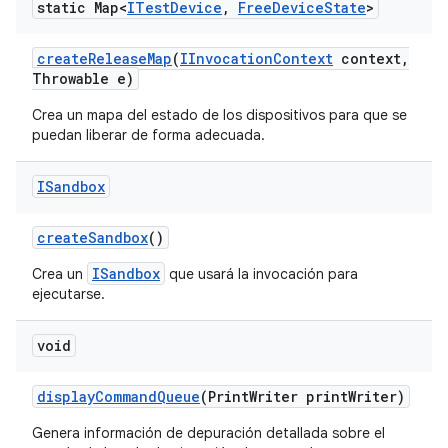
static Map<
ITest
Device
,
Free
Device
State
>
create
Release
Map
(
IInvocation
Context
context
,
Throwable e)
Crea un mapa del estado de los dispositivos para que se
puedan liberar de forma adecuada.
ISandbox
create
Sandbox
()
ISandbox
Crea un
que usará la invocación para
ejecutarse.
void
display
Command
Queue
(Print
Writer print
Writer)
Genera información de depuración detallada sobre el