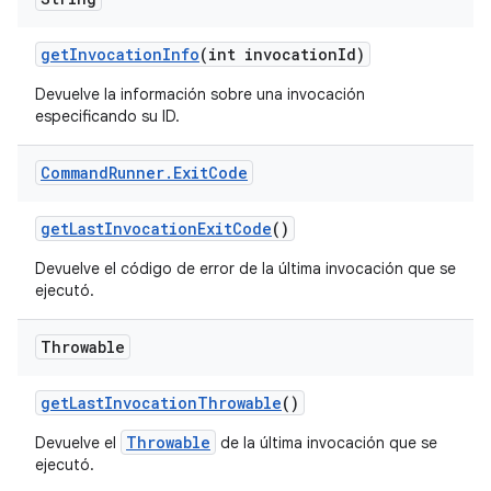
get
Invocation
Info
(int invocation
Id)
Devuelve la información sobre una invocación
especificando su ID.
Command
Runner
.
Exit
Code
get
Last
Invocation
Exit
Code
()
Devuelve el código de error de la última invocación que se
ejecutó.
Throwable
get
Last
Invocation
Throwable
()
Throwable
Devuelve el
de la última invocación que se
ejecutó.