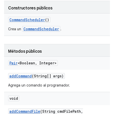
Constructores públicos
Command
Scheduler
()
CommandScheduler
Crea un
.
Métodos públicos
Pair
<Boolean
,
Integer>
add
Command
(String[] args)
Agrega un comando al programador.
void
add
Command
File
(String cmd
File
Path
,