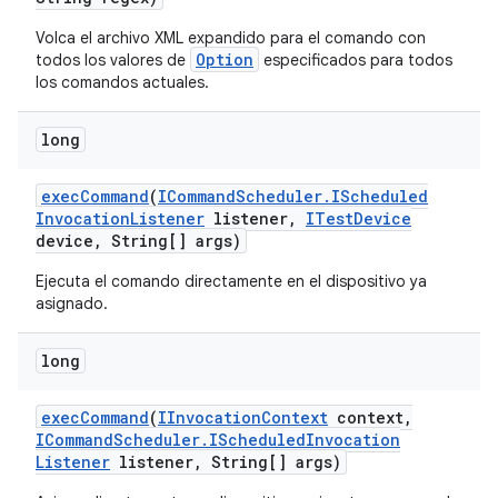
Volca el archivo XML expandido para el comando con
Option
todos los valores de
especificados para todos
los comandos actuales.
long
exec
Command
(
ICommand
Scheduler
.
IScheduled
Invocation
Listener
listener
,
ITest
Device
device
,
String[] args)
Ejecuta el comando directamente en el dispositivo ya
asignado.
long
exec
Command
(
IInvocation
Context
context
,
ICommand
Scheduler
.
IScheduled
Invocation
Listener
listener
,
String[] args)