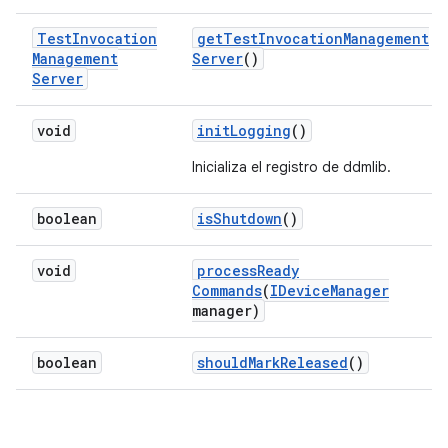
Test
Invocation
get
Test
Invocation
Management
Management
Server
()
Server
void
init
Logging
()
Inicializa el registro de ddmlib.
boolean
is
Shutdown
()
void
process
Ready
Commands
(
IDevice
Manager
manager)
boolean
should
Mark
Released
()