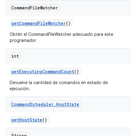
Command
File
Watcher
get
Command
File
Watcher
()
Obtén el CommandFileWatcher adecuado para este
programador
int
get
Executing
Command
Count
()
Devuelve la cantidad de comandos en estado de
ejecución.
Command
Scheduler
.
Host
State
get
Host
State
()
String