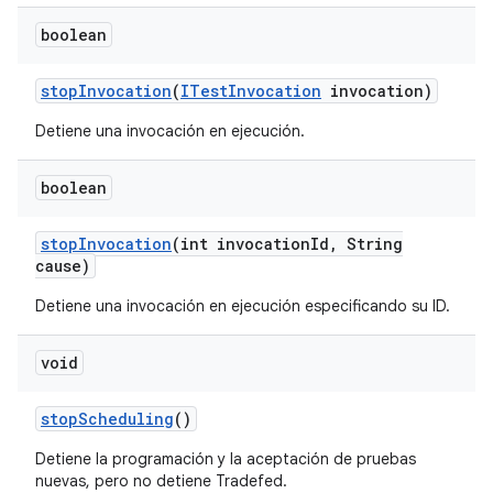
boolean
stop
Invocation
(
ITest
Invocation
invocation)
Detiene una invocación en ejecución.
boolean
stop
Invocation
(int invocation
Id
,
String
cause)
Detiene una invocación en ejecución especificando su ID.
void
stop
Scheduling
()
Detiene la programación y la aceptación de pruebas
nuevas, pero no detiene Tradefed.