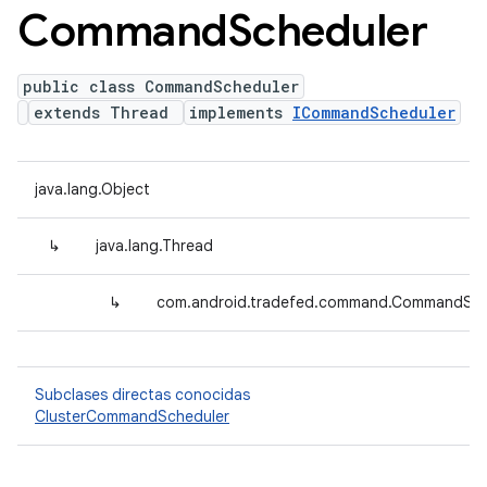
Command
Scheduler
public class CommandScheduler
extends Thread
implements
ICommandScheduler
java.lang.Object
↳
java.lang.Thread
↳
com.android.tradefed.command.CommandSch
Subclases directas conocidas
ClusterCommandScheduler