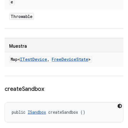
e
Throwable
Muestra
Map<
ITest
Device
,
Free
Device
State
>
create
Sandbox
public 
ISandbox
 createSandbox ()