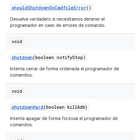
should
Shutdown
On
Cmdfile
Error
()
Devuelve verdadero si necesitamos detener el
programador en caso de errores de comando.
void
shutdown
(boolean notify
Stop)
Intenta cerrar de forma ordenada el programador de
comandos.
void
shutdown
Hard
(boolean kill
Adb)
Intenta apagar de forma forzosa el programador de
comandos.