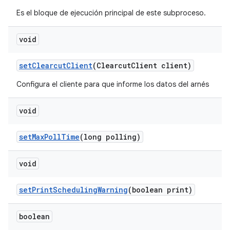
Es el bloque de ejecución principal de este subproceso.
void
set
Clearcut
Client
(Clearcut
Client client)
Configura el cliente para que informe los datos del arnés
void
set
Max
Poll
Time
(long polling)
void
set
Print
Scheduling
Warning
(boolean print)
boolean