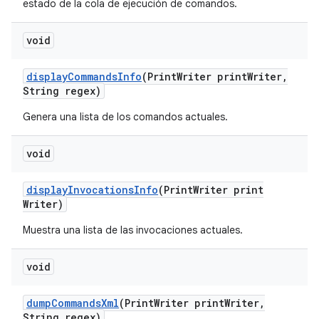
estado de la cola de ejecución de comandos.
void
display
Commands
Info
(Print
Writer print
Writer
,
String regex)
Genera una lista de los comandos actuales.
void
display
Invocations
Info
(Print
Writer print
Writer)
Muestra una lista de las invocaciones actuales.
void
dump
Commands
Xml
(Print
Writer print
Writer
,
String regex)