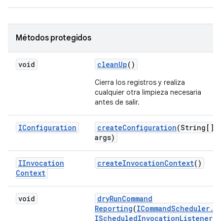
Métodos protegidos
void
clean
Up
()
Cierra los registros y realiza
cualquier otra limpieza necesaria
antes de salir.
IConfiguration
create
Configuration
(String[]
args)
IInvocation
create
Invocation
Context
()
Context
void
dry
Run
Command
Reporting
(
ICommand
Scheduler
.
IScheduled
Invocation
Listener