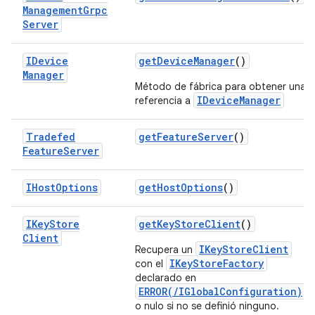
Management
Grpc
Server
IDevice
get
Device
Manager
()
Manager
Método de fábrica para obtener una
IDeviceManager
referencia a
Tradefed
get
Feature
Server
()
Feature
Server
IHost
Options
get
Host
Options
()
IKey
Store
get
Key
Store
Client
()
Client
IKeyStoreClient
Recupera un
IKeyStoreFactory
con el
declarado en
ERROR(/IGlobalConfiguration)
o nulo si no se definió ninguno.