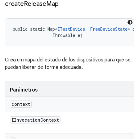
create
Release
Map
public static Map<
ITestDevice
, 
FreeDeviceState
> cr
                Throwable e)
Crea un mapa del estado de los dispositivos para que se
puedan liberar de forma adecuada.
Parámetros
context
IInvocation
Context