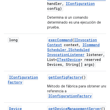
handler
,
IConfiguration
config)
Determina si un comando
determinado es una ejecución de
prueba.
long
exec
Command
(
IInvocation
Context
context
,
ICommand
Scheduler
.
IScheduled
Invocation
Listener
listener
,
List<
ITest
Device
> reserved
Devices
,
String[] args)
IConfiguration
get
Config
Factory
()
Factory
Método de fábrica para obtener una
referencia a
IConfigurationFactory
Device
get
Device
Management
Server
()