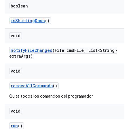
boolean
is
Shutting
Down
()
void
notify
File
Changed
(File cmd
File
,
List<String>
extra
Args)
void
remove
All
Commands
()
Quita todos los comandos del programador
void
run
()