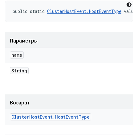
public static 
ClusterHostEvent.HostEventType
 value
Параметры
name
String
Возврат
Cluster
Host
Event
.
Host
Event
Type