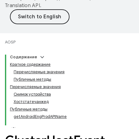
Translation API
.
AOSP
Содержание
Краткое содержание
Перечисляемые значения
Публичные методы
Перечисляемые значения
Снимок устройства
Хостстатечанжед
Публичные методы
getAndroidEngProdAPIName