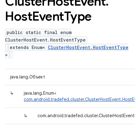
Cluster
Host
Event
.
Host
Event
Type
public static final enum
ClusterHostEvent.HostEventType
extends Enum<
ClusterHostEvent.HostEventType
>
java.lang.Объект
↳
java.lang.Enum<
com.android.tradefed.cluster.ClusterHostEvent.HostEv
↳
com.android.tradefed.cluster.ClusterHostEvent.