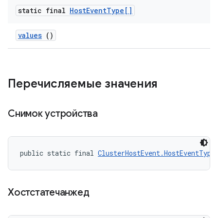
static final
Host
Event
Type[]
values
()
Перечисляемые значения
Снимок устройства
public static final 
ClusterHostEvent.HostEventType
Хостстатечанжед