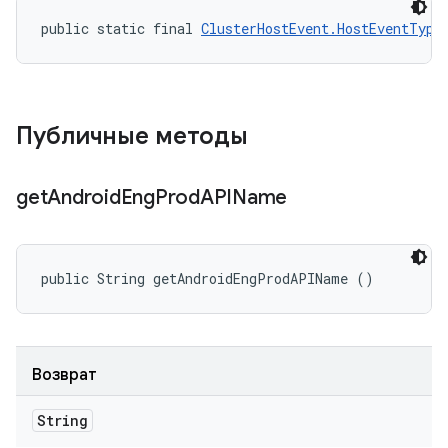
public static final 
ClusterHostEvent.HostEventType
Публичные методы
get
Android
Eng
Prod
APIName
public String getAndroidEngProdAPIName ()
Возврат
String