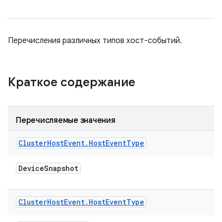
Перечисления различных типов хост-событий.
Краткое содержание
Перечисляемые значения
Cluster
Host
Event
.
Host
Event
Type
Device
Snapshot
Cluster
Host
Event
.
Host
Event
Type