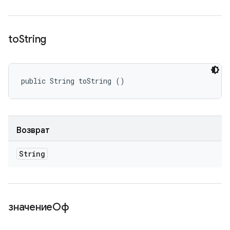
to
String
public String toString ()
Возврат
String
значениеОф