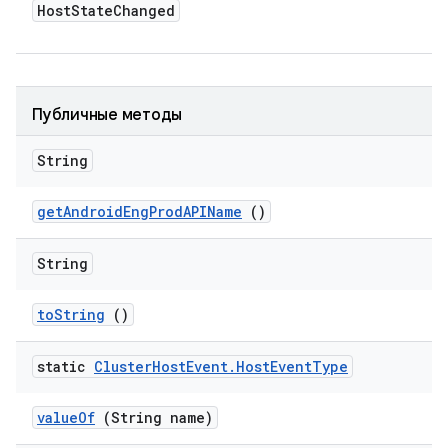
Host
State
Changed
Публичные методы
String
get
Android
Eng
Prod
APIName
()
String
to
String
()
static
Cluster
Host
Event
.
Host
Event
Type
value
Of
(String name)