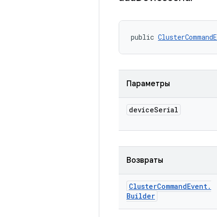
public 
ClusterCommandE
Параметры
device
Serial
Возвраты
Cluster
Command
Event
.
Builder