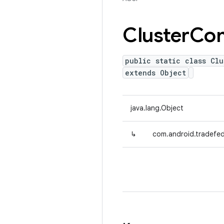
Cluster
Co
public static class Clu
extends Object
java.lang.Object
↳
com.android.tradefed