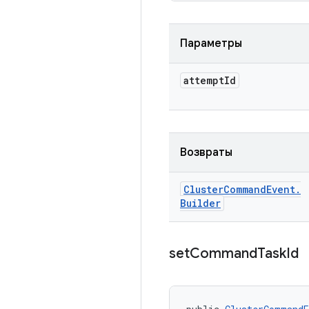
Параметры
attempt
Id
Возвраты
Cluster
Command
Event
.
Builder
set
Command
Task
Id