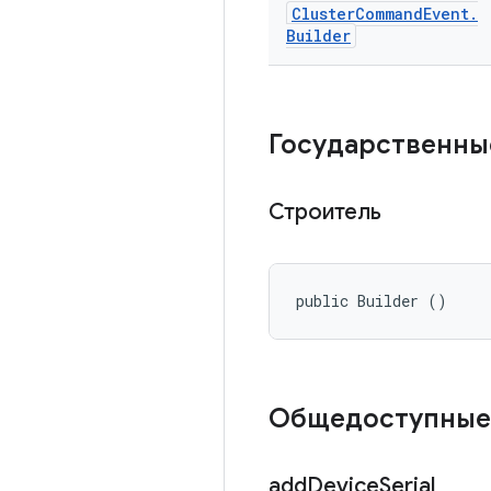
Cluster
Command
Event
.
Builder
Государственны
Строитель
public Builder ()
Общедоступные
add
Device
Serial