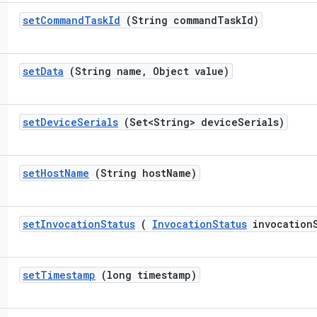
set
Command
Task
Id
(String command
Task
Id)
set
Data
(String name
,
Object value)
set
Device
Serials
(Set<String> device
Serials)
set
Host
Name
(String host
Name)
set
Invocation
Status
(
Invocation
Status
invocation
set
Timestamp
(long timestamp)