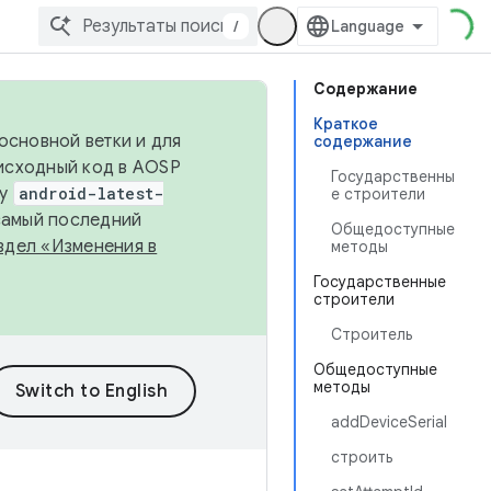
/
Содержание
Краткое
основной ветки и для
содержание
исходный код в AOSP
Государственны
ку
android-latest-
е строители
 самый последний
Общедоступные
здел «Изменения в
методы
Государственные
строители
Строитель
Общедоступные
методы
addDeviceSerial
строить