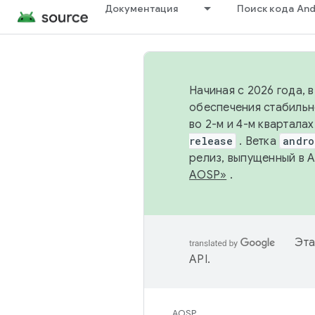
Документация
Поиск кода And
Начиная с 2026 года, 
обеспечения стабильн
во 2-м и 4-м квартала
release
. Ветка
andro
релиз, выпущенный в 
AOSP»
.
Эта
API
.
AOSP