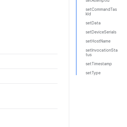
setAttemptId
setCommandTas
kId
setData
setDeviceSerials
setHostName
setInvocationSta
tus
setTimestamp
setType