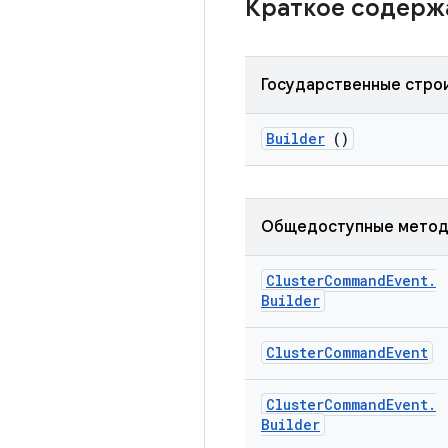
Краткое содер
Государственные стро
Builder
()
Общедоступные мето
Cluster
Command
Event
.
Builder
Cluster
Command
Event
Cluster
Command
Event
.
Builder