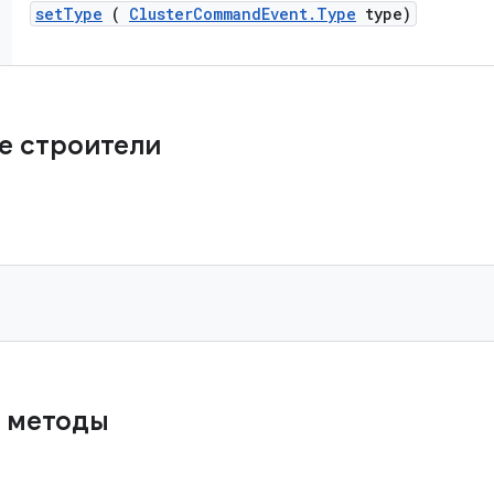
set
Type
(
Cluster
Command
Event
.
Type
type)
е строители
 методы