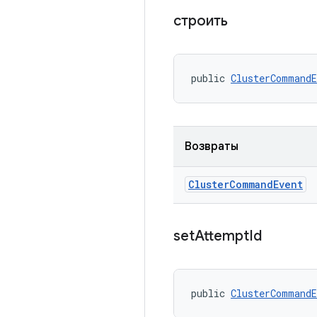
строить
public 
ClusterCommandE
Возвраты
Cluster
Command
Event
set
Attempt
Id
public 
ClusterCommandE