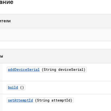
жание
ители
ды
add
Device
Serial
(String device
Serial)
build
()
set
Attempt
Id
(String attempt
Id)