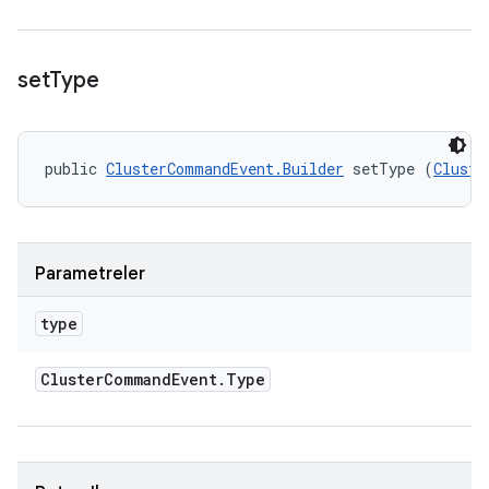
set
Type
public 
ClusterCommandEvent.Builder
 setType (
Cluste
Parametreler
type
Cluster
Command
Event
.
Type