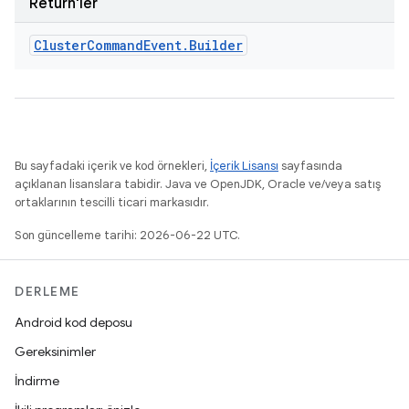
Return'ler
Cluster
Command
Event
.
Builder
Bu sayfadaki içerik ve kod örnekleri,
İçerik Lisansı
sayfasında
açıklanan lisanslara tabidir. Java ve OpenJDK, Oracle ve/veya satış
ortaklarının tescilli ticari markasıdır.
Son güncelleme tarihi: 2026-06-22 UTC.
DERLEME
Android kod deposu
Gereksinimler
İndirme