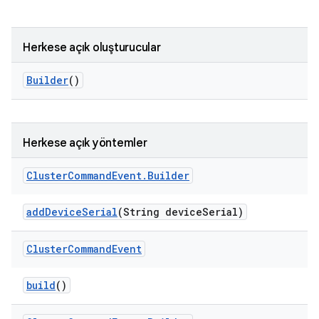
Herkese açık oluşturucular
Builder
()
Herkese açık yöntemler
Cluster
Command
Event
.
Builder
add
Device
Serial
(String device
Serial)
Cluster
Command
Event
build
()