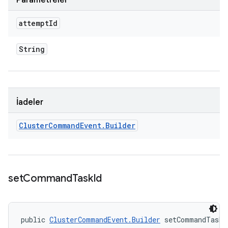
Parametreler
attempt
Id
String
İadeler
Cluster
Command
Event
.
Builder
set
Command
Task
Id
public 
ClusterCommandEvent.Builder
 setCommandTaskI