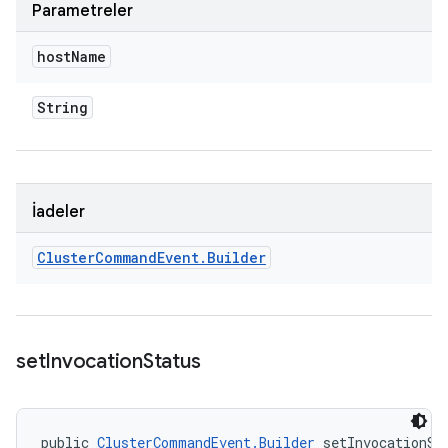
Parametreler
host
Name
String
İadeler
Cluster
Command
Event
.
Builder
set
Invocation
Status
public 
ClusterCommandEvent.Builder
 setInvocationSt