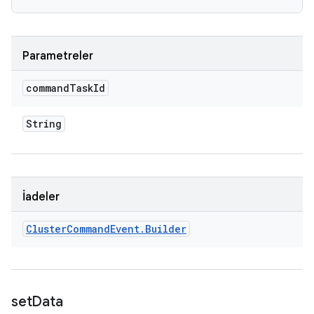
Parametreler
command
Task
Id
String
İadeler
Cluster
Command
Event
.
Builder
set
Data