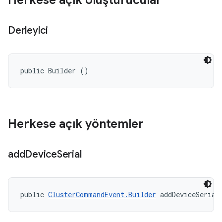
Herkese açık oluşturucular
Derleyici
public Builder ()
Herkese açık yöntemler
add
Device
Serial
public 
ClusterCommandEvent.Builder
 addDeviceSerial