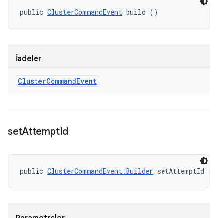
public 
ClusterCommandEvent
 build ()
İadeler
Cluster
Command
Event
set
Attempt
Id
public 
ClusterCommandEvent.Builder
 setAttemptId (S