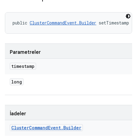
public 
ClusterCommandEvent.Builder
 setTimestamp (l
Parametreler
timestamp
long
İadeler
Cluster
Command
Event
.
Builder