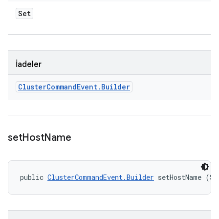
Set
İadeler
Cluster
Command
Event
.
Builder
set
Host
Name
public 
ClusterCommandEvent.Builder
 setHostName (St