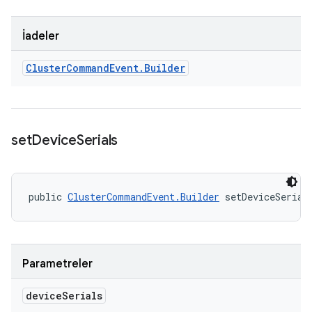
İadeler
Cluster
Command
Event
.
Builder
set
Device
Serials
public 
ClusterCommandEvent.Builder
 setDeviceSerial
Parametreler
device
Serials