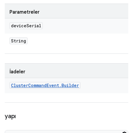
Parametreler
device
Serial
String
İadeler
Cluster
Command
Event
.
Builder
yapı