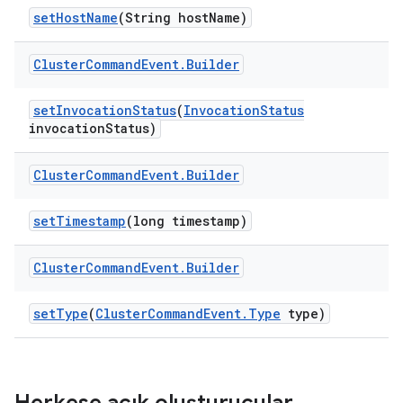
set
Host
Name
(String host
Name)
Cluster
Command
Event
.
Builder
set
Invocation
Status
(
Invocation
Status
invocation
Status)
Cluster
Command
Event
.
Builder
set
Timestamp
(long timestamp)
Cluster
Command
Event
.
Builder
set
Type
(
Cluster
Command
Event
.
Type
type)