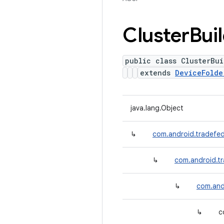
Cluster
Bui
public class ClusterBui
extends
DeviceFolde
java.lang.Object
↳
com.android.tradefed.
↳
com.android.tr
↳
com.andr
↳
c