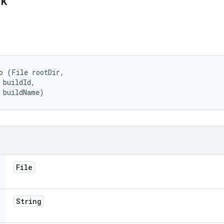
ik
o (File rootDir, 

 buildId, 

 buildName)
File
String