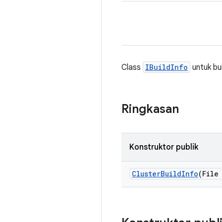
Class
IBuildInfo
untuk bui
Ringkasan
Konstruktor publik
Cluster
Build
Info
(File