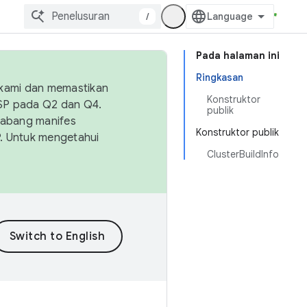
/
Pada halaman ini
Ringkasan
 kami dan memastikan
Konstruktor
OSP pada Q2 dan Q4.
publik
Cabang manifes
Konstruktor publik
SP. Untuk mengetahui
ClusterBuildInfo