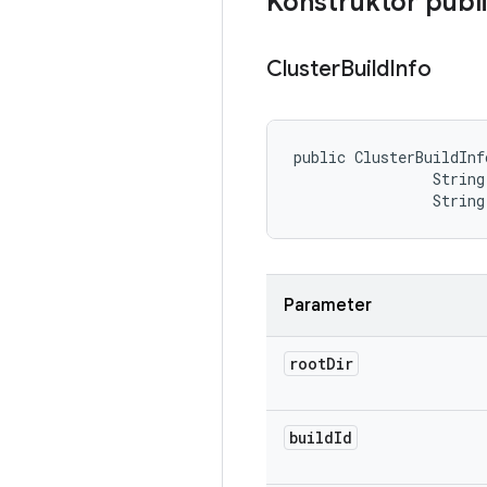
Konstruktor publ
Cluster
Build
Info
public ClusterBuildInf
                String
                String
Parameter
root
Dir
build
Id