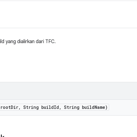
ld yang dialirkan dari TFC.
 root
Dir
,
String build
Id
,
String build
Name)