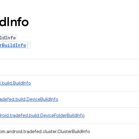
ld
Info
ldInfo
rBuildInfo
build.BuildInfo
adefed.build.DeviceBuildInfo
oid.tradefed.build.DeviceFolderBuildInfo
om.android.tradefed.cluster.ClusterBuildInfo