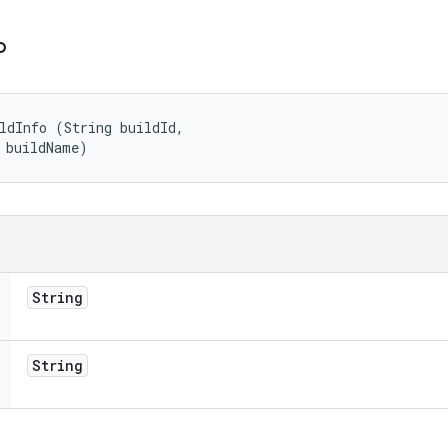
o
ldInfo (String buildId, 

 buildName)
String
String