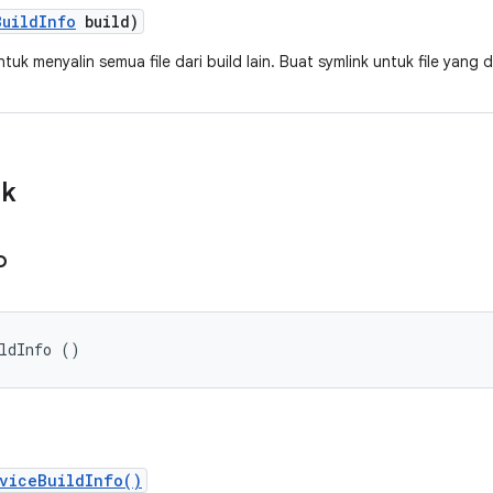
Build
Info
build)
uk menyalin semua file dari build lain. Buat symlink untuk file yang
ik
o
ildInfo ()
viceBuildInfo()