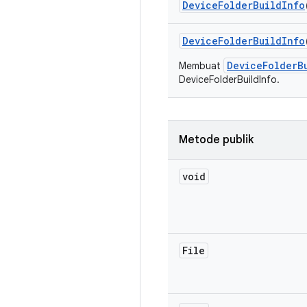
Device
Folder
Build
Info
Device
Folder
Build
Info
DeviceFolderB
Membuat
DeviceFolderBuildInfo.
Metode publik
void
File