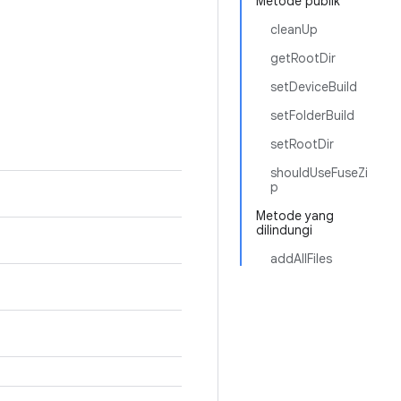
Metode publik
cleanUp
getRootDir
setDeviceBuild
setFolderBuild
setRootDir
shouldUseFuseZi
p
Metode yang
dilindungi
addAllFiles