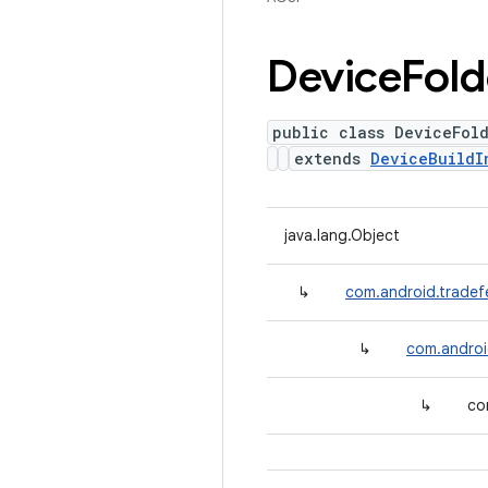
Device
Fold
public class DeviceFol
extends
DeviceBuildI
java.lang.Object
↳
com.android.tradefe
↳
com.androi
↳
co