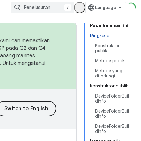
/
Pada halaman ini
Ringkasan
 kami dan memastikan
Konstruktor
OSP pada Q2 dan Q4.
publik
Cabang manifes
Metode publik
SP. Untuk mengetahui
Metode yang
dilindungi
Konstruktor publik
DeviceFolderBuil
dInfo
DeviceFolderBuil
dInfo
DeviceFolderBuil
dInfo