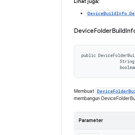
Lihat juga:
DeviceBuildInfo.De
Device
Folder
Build
Inf
public DeviceFolderBui
                String
                boolea
Membuat
DeviceFolderBu
membangun DeviceFolderBui
Parameter