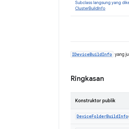
Subclass langsung yang dik
ClusterBuildInfo
IDeviceBuildInfo
yang jug
Ringkasan
Konstruktor publik
Device
Folder
Build
Info