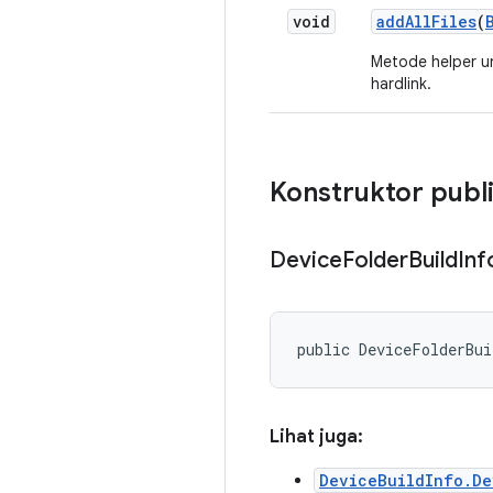
void
add
All
Files
(
Metode helper unt
hardlink.
Konstruktor publ
Device
Folder
Build
Inf
public DeviceFolderBu
Lihat juga:
DeviceBuildInfo.De