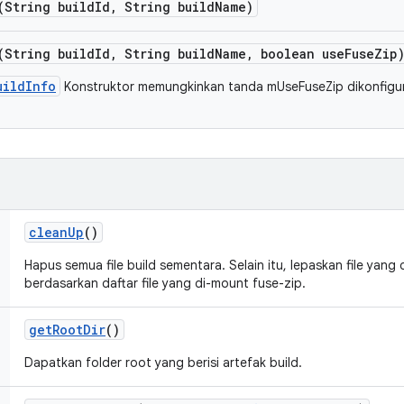
(String build
Id
,
String build
Name)
(String build
Id
,
String build
Name
,
boolean use
Fuse
Zip
uildInfo
Konstruktor memungkinkan tanda mUseFuseZip dikonfig
clean
Up
()
Hapus semua file build sementara. Selain itu, lepaskan file yang
berdasarkan daftar file yang di-mount fuse-zip.
get
Root
Dir
()
Dapatkan folder root yang berisi artefak build.