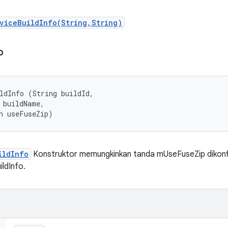
viceBuildInfo(String,String)
o
ldInfo (String buildId, 

 buildName, 

n useFuseZip)
ildInfo
Konstruktor memungkinkan tanda mUseFuseZip dikonf
ldInfo.