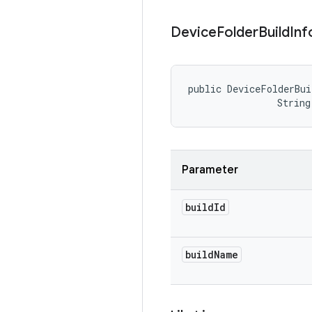
Device
Folder
Build
Inf
public DeviceFolderBui
                String
Parameter
build
Id
build
Name