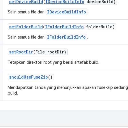
set
Device
Build
(
IDevice
Build
Info
device
Build)
IDeviceBuildInfo
Salin semua file dari
.
set
Folder
Build
(
IFolder
Build
Info
folder
Build)
IFolderBuildInfo
Salin semua file dari
.
set
Root
Dir
(File root
Dir)
Tetapkan direktori root yang berisi artefak build.
should
Use
Fuse
Zip
()
Mendapatkan tanda yang menunjukkan apakah fuse-zip sedang 
build.