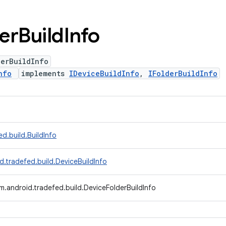
er
Build
Info
derBuildInfo
nfo
implements
IDeviceBuildInfo
,
IFolderBuildInfo
d.build.BuildInfo
d.tradefed.build.DeviceBuildInfo
m.android.tradefed.build.DeviceFolderBuildInfo