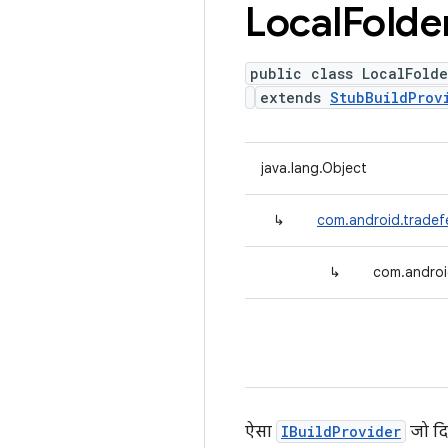
Local
Folde
public class LocalFolde
extends
StubBuildProv
java.lang.Object
↳
com.android.tradefe
↳
com.android
ऐसा
IBuildProvider
जो द