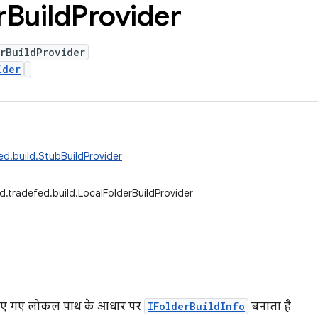
r
Build
Provider
rBuildProvider
ider
d.build.StubBuildProvider
.tradefed.build.LocalFolderBuildProvider
िए गए लोकल पाथ के आधार पर
IFolderBuildInfo
बनाता है