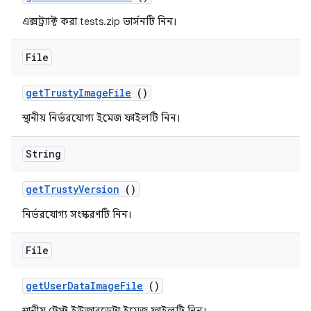
এক্সট্র্যাক্ট করা tests.zip ভার্সনটি নিন।
File
get
Trusty
Image
File
()
স্থানীয় নির্ভরযোগ্য ইমেজ ফাইলটি নিন।
String
get
Trusty
Version
()
নির্ভরযোগ্য সংস্করণটি নিন।
File
get
User
Data
Image
File
()