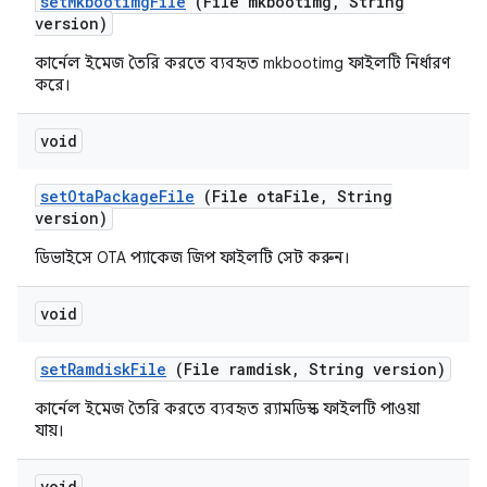
set
Mkbootimg
File
(File mkbootimg
,
String
version)
কার্নেল ইমেজ তৈরি করতে ব্যবহৃত mkbootimg ফাইলটি নির্ধারণ
করে।
void
set
Ota
Package
File
(File ota
File
,
String
version)
ডিভাইসে OTA প্যাকেজ জিপ ফাইলটি সেট করুন।
void
set
Ramdisk
File
(File ramdisk
,
String version)
কার্নেল ইমেজ তৈরি করতে ব্যবহৃত র‍্যামডিস্ক ফাইলটি পাওয়া
যায়।
void