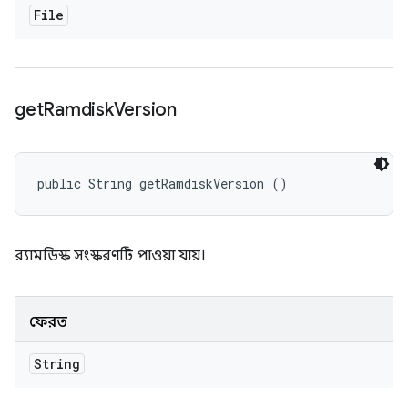
File
get
Ramdisk
Version
public String getRamdiskVersion ()
র‍্যামডিস্ক সংস্করণটি পাওয়া যায়।
ফেরত
String