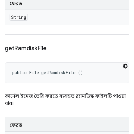
ফেরত
String
get
Ramdisk
File
public File getRamdiskFile ()
কার্নেল ইমেজ তৈরি করতে ব্যবহৃত র‍্যামডিস্ক ফাইলটি পাওয়া
যায়।
ফেরত