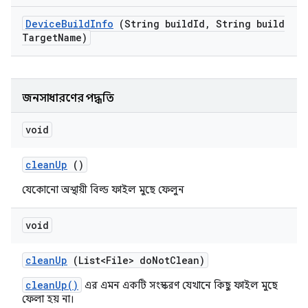
Device
Build
Info
(String build
Id
,
String build
Target
Name)
জনসাধারণের পদ্ধতি
void
clean
Up
()
যেকোনো অস্থায়ী বিল্ড ফাইল মুছে ফেলুন
void
clean
Up
(List<File> do
Not
Clean)
cleanUp()
এর এমন একটি সংস্করণ যেখানে কিছু ফাইল মুছে
ফেলা হয় না।