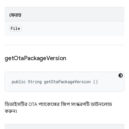
ফেরত
File
get
Ota
Package
Version
public String getOtaPackageVersion ()
ডিভাইসটির OTA প্যাকেজের জিপ সংস্করণটি ডাউনলোড
করুন।