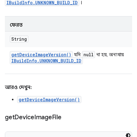
IBuildInfo.UNKNOWN_BUILD_ID
।
ফেরত
String
get
Device
Image
Version(
)
null
যদি
না হয়, অন্যথায়
IBuild
Info
.
UNKNOWN
_
BUILD
_
ID
আরও দেখুন:
getDeviceImageVersion()
get
Device
Image
File