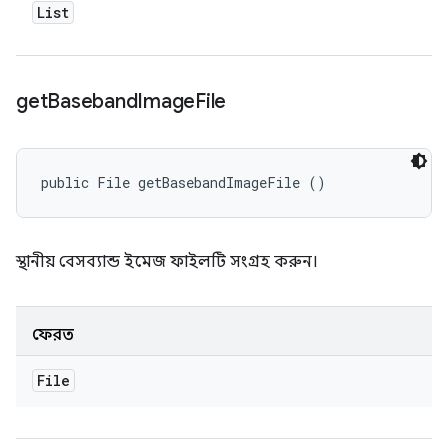
List
get
Baseband
Image
File
public File getBasebandImageFile ()
স্থানীয় বেসব্যান্ড ইমেজ ফাইলটি সংগ্রহ করুন।
ফেরত
File