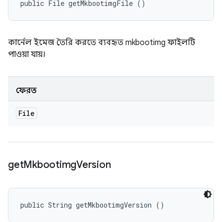
public File getMkbootimgFile ()
কার্নেল ইমেজ তৈরি করতে ব্যবহৃত mkbootimg ফাইলটি
পাওয়া যায়।
ফেরত
File
get
Mkbootimg
Version
public String getMkbootimgVersion ()