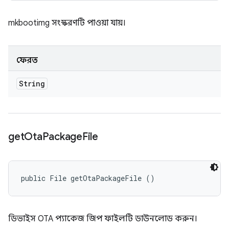
mkbootimg সংস্করণটি পাওয়া যায়।
ফেরত
String
get
Ota
Package
File
public File getOtaPackageFile ()
ডিভাইস OTA প্যাকেজ জিপ ফাইলটি ডাউনলোড করুন।