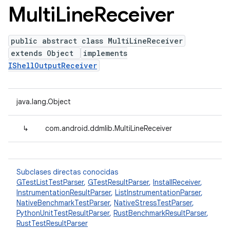
Multi
Line
Receiver
public abstract class MultiLineReceiver
extends Object
implements
IShellOutputReceiver
java.lang.Object
↳
com.android.ddmlib.MultiLineReceiver
Subclases directas conocidas
GTestListTestParser
,
GTestResultParser
,
InstallReceiver
,
InstrumentationResultParser
,
ListInstrumentationParser
,
NativeBenchmarkTestParser
,
NativeStressTestParser
,
PythonUnitTestResultParser
,
RustBenchmarkResultParser
,
RustTestResultParser