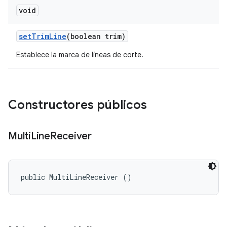
void
set
Trim
Line
(boolean trim)
Establece la marca de líneas de corte.
Constructores públicos
Multi
Line
Receiver
public MultiLineReceiver ()