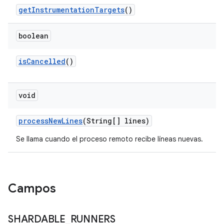
get
Instrumentation
Targets
()
boolean
is
Cancelled
()
void
process
New
Lines
(String[] lines)
Se llama cuando el proceso remoto recibe líneas nuevas.
Campos
SHARDABLE
_
RUNNERS