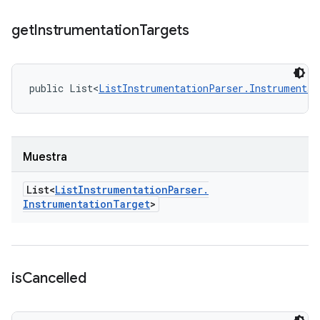
get
Instrumentation
Targets
public List<
ListInstrumentationParser.Instrumentat
Muestra
List<
List
Instrumentation
Parser
.
Instrumentation
Target
>
is
Cancelled