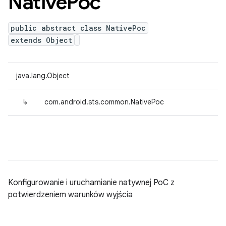
Native
Poc
public abstract class NativePoc
extends Object
java.lang.Object
↳
com.android.sts.common.NativePoc
Konfigurowanie i uruchamianie natywnej PoC z
potwierdzeniem warunków wyjścia