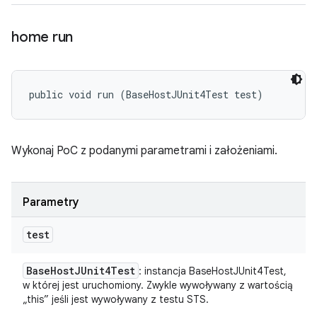
home run
public void run (BaseHostJUnit4Test test)
Wykonaj PoC z podanymi parametrami i założeniami.
Parametry
test
Base
Host
JUnit4Test
: instancja BaseHostJUnit4Test,
w której jest uruchomiony. Zwykle wywoływany z wartością
„this” jeśli jest wywoływany z testu STS.