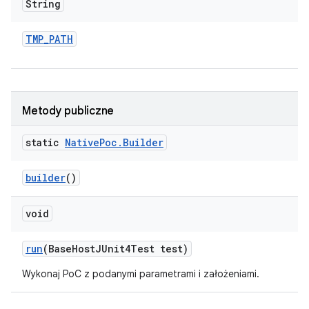
String
TMP
_
PATH
Metody publiczne
static
Native
Poc
.
Builder
builder
()
void
run
(Base
Host
JUnit4Test test)
Wykonaj PoC z podanymi parametrami i założeniami.