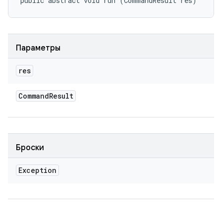
public abstract void run (CommandResult res)
Параметры
res
Command
Result
Броски
Exception