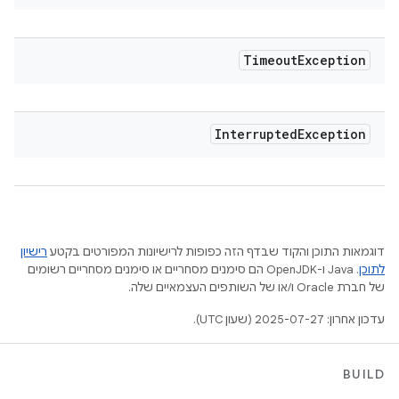
Timeout
Exception
Interrupted
Exception
דוגמאות התוכן והקוד שבדף הזה כפופות לרישיונות המפורטים בקטע
רישיון
לתוכן
.‏ Java ו-OpenJDK הם סימנים מסחריים או סימנים מסחריים רשומים
של חברת Oracle ו/או של השותפים העצמאיים שלה.
עדכון אחרון: 2025-07-27 (שעון UTC).
BUILD