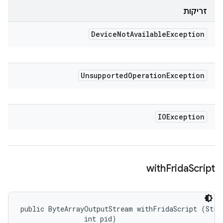
זריקות
Device
Not
Available
Exception
Unsupported
Operation
Exception
IOException
with
Frida
Script
public ByteArrayOutputStream withFridaScript (Strin
                int pid)