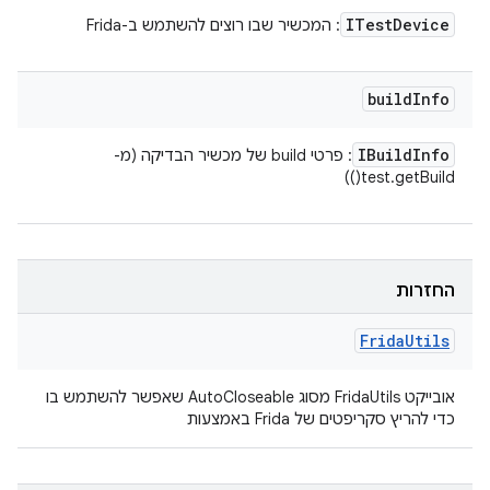
ITest
Device
: המכשיר שבו רוצים להשתמש ב-Frida
build
Info
IBuild
Info
: פרטי build של מכשיר הבדיקה (מ-
test.getBuild())
החזרות
Frida
Utils
אובייקט FridaUtils מסוג AutoCloseable שאפשר להשתמש בו
כדי להריץ סקריפטים של Frida באמצעות