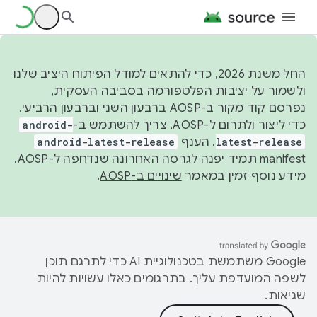
החל משנת 2026, כדי להתאים למודל הפיתוח היציב שלנו
ולשמור על יציבות הפלטפורמה בסביבה העסקית,
נפרסם קוד מקור ב-AOSP ברבעון השני וברבעון הרביעי.
כדי ליצור ולתרום ל-AOSP, צריך להשתמש ב-
android-
latest-release
. הענף
android-latest-release
manifest תמיד יפנה לגרסה האחרונה שנדחפה ל-AOSP.
מידע נוסף זמין במאמר
שינויים ב-AOSP
.
‫Google משתמשת בטכנולוגיית AI כדי לתרגם תוכן
לשפה המועדפת עליך. בתרגומים כאלו עשויות להיות
שגיאות.