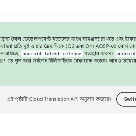
াঙ্ক স্টেবল ডেভেলপমেন্ট মডেলের সাথে সামঞ্জস্য রাখতে এবং ইকোসিস্ট
ে, আমরা প্রতি দুই ও চার ত্রৈমাসিকে (Q2 এবং Q4) AOSP-তে সোর্স
ান রাখতে,
android-latest-release
ব্যবহার করুন।
android
বদা AOSP-তে পুশ করা সর্বশেষ রিলিজটিকে রেফারেন্স করবে। আরও তথ্যের
এই পৃষ্ঠাটি
Cloud Translation API
অনুবাদ করেছে।