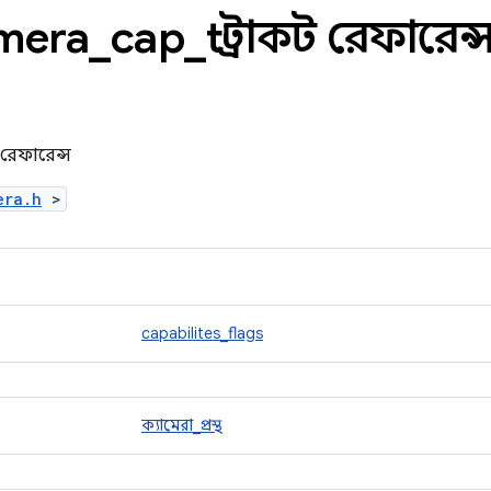
mera
_
cap
_
t স্ট্রাকট রেফারেন্
 রেফারেন্স
era.h
>
capabilites_flags
ক্যামেরা_প্রস্থ