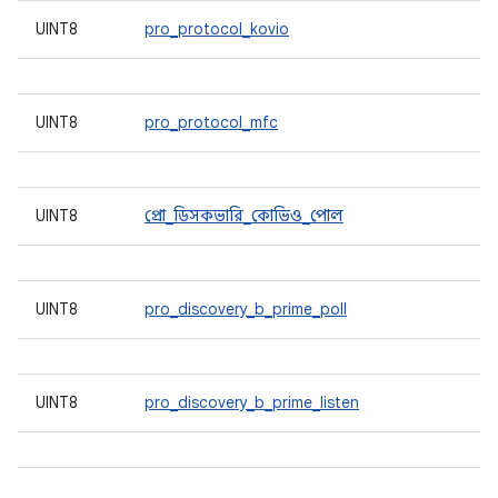
UINT8
pro_protocol_kovio
UINT8
pro_protocol_mfc
UINT8
প্রো_ডিসকভারি_কোভিও_পোল
UINT8
pro_discovery_b_prime_poll
UINT8
pro_discovery_b_prime_listen