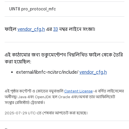
UINT8 pro_protocol_mfc
ফাইল
vendor_cfg.h
এর
33
নম্বর লাইনে সংজ্ঞা।
এই কাঠামোর জন্য ডকুমেন্টেশন নিম্নলিখিত ফাইল থেকে তৈরি
করা হয়েছিল:
external/libnfc-nci/src/include/
vendor_cfg.h
এই পৃষ্ঠার কন্টেন্ট ও কোডের নমুনাগুলি
Content License
-এ বর্ণিত লাইসেন্সের
অধীনস্থ। Java এবং OpenJDK হল Oracle এবং/অথবা তার অ্যাফিলিয়েট
সংস্থার রেজিস্টার্ড ট্রেডমার্ক।
2025-07-29 UTC-তে শেষবার আপডেট করা হয়েছে।