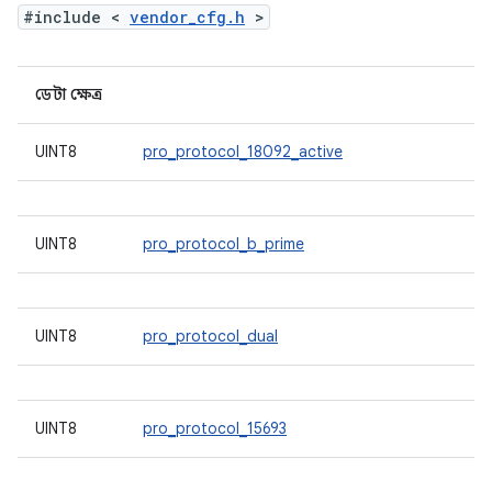
#include <
vendor_cfg.h
>
ডেটা ক্ষেত্র
UINT8
pro_protocol_18092_active
UINT8
pro_protocol_b_prime
UINT8
pro_protocol_dual
UINT8
pro_protocol_15693