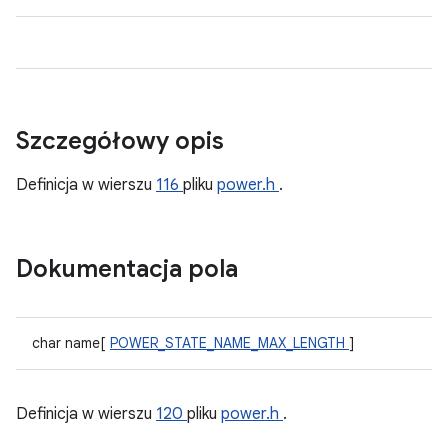
Szczegółowy opis
Definicja w wierszu
116
pliku
power.h
.
Dokumentacja pola
char name[
POWER_STATE_NAME_MAX_LENGTH
]
Definicja w wierszu
120
pliku
power.h
.