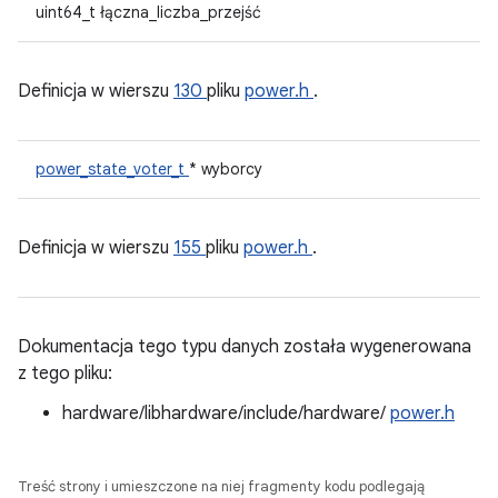
uint64_t łączna_liczba_przejść
Definicja w wierszu
130
pliku
power.h
.
power_state_voter_t
* wyborcy
Definicja w wierszu
155
pliku
power.h
.
Dokumentacja tego typu danych została wygenerowana
z tego pliku:
hardware/libhardware/include/hardware/
power.h
Treść strony i umieszczone na niej fragmenty kodu podlegają