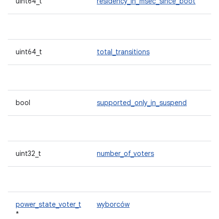
uint64_t
residency_in_msec_since_boot
uint64_t
total_transitions
bool
supported_only_in_suspend
uint32_t
number_of_voters
power_state_voter_t
wyborców
*