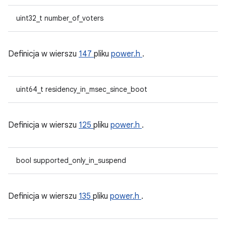
uint32_t number_of_voters
Definicja w wierszu
147
pliku
power.h
.
uint64_t residency_in_msec_since_boot
Definicja w wierszu
125
pliku
power.h
.
bool supported_only_in_suspend
Definicja w wierszu
135
pliku
power.h
.