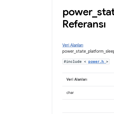
power
_
sta
Referansı
Veri Alanları
power_state_platform_sleep
#include <
power.h
>
Veri Alanları
char