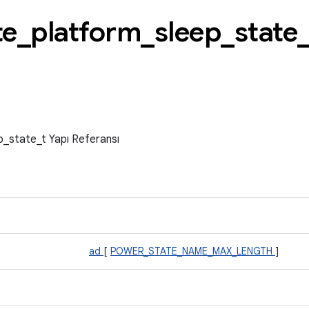
te
_
platform
_
sleep
_
state
_state_t Yapı Referansı
ad
[
POWER_STATE_NAME_MAX_LENGTH
]