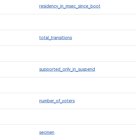
residency_in_msec_since_boot
total_transitions
supported_only_in_suspend
number_of_voters
seçmen