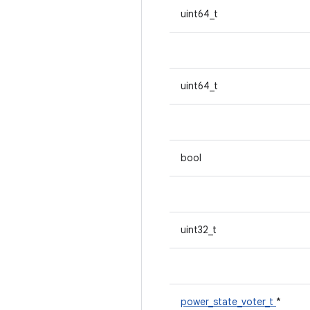
uint64_t
uint64_t
bool
uint32_t
power_state_voter_t
*