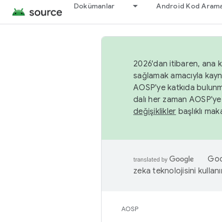
Dokümanlar
Android Kod Arama
2026'dan itibaren, ana k
sağlamak amacıyla kayn
AOSP'ye katkıda bulunm
dalı her zaman AOSP'ye 
değişiklikler
başlıklı maka
Goog
zeka teknolojisini kullanı
AOSP