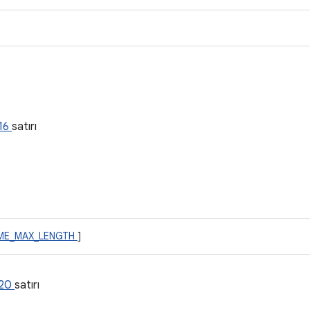
a
16
satırı
ME_MAX_LENGTH
]
120
satırı