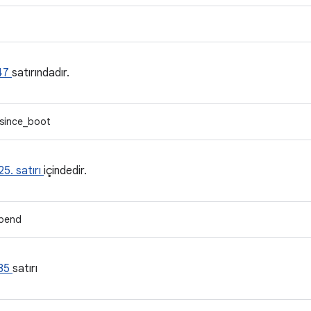
47
satırındadır.
_since_boot
25. satırı
içindedir.
spend
35
satırı