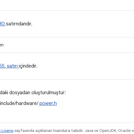
30
satırndandır.
en
55. satırı
içindedir.
ıdaki dosyadan oluşturulmuştur:
/include/hardware/
power.h
k Lisansı
sayfasında açıklanan lisanslara tabidir. Java ve OpenJDK, Oracle ve/v