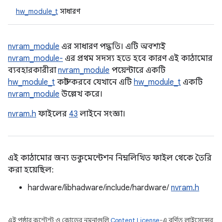
hw_module_t
সাধারণ
nvram_module
এর সাধারণ পদ্ধতি। এটি
অবশ্যই
nvram_module-
এর প্রথম সদস্য হতে হবে কারণ এই কাঠামোর
ব্যবহারকারীরা
nvram_module
পয়েন্টারে একটি
hw_module_t
কাস্ট করবে যেখানে এটি
hw_module_t
একটি
nvram_module
উল্লেখ করে।
nvram.h
ফাইলের
43
লাইনে সংজ্ঞা।
এই কাঠামোর জন্য ডকুমেন্টেশন নিম্নলিখিত ফাইল থেকে তৈরি
করা হয়েছিল:
hardware/libhadware/include/hardware/
nvram.h
এই পৃষ্ঠার কন্টেন্ট ও কোডের নমুনাগুলি
Content License
-এ বর্ণিত লাইসেন্সের