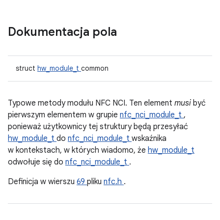
Dokumentacja pola
struct
hw_module_t
common
Typowe metody modułu NFC NCI. Ten element
musi
być
pierwszym elementem w grupie
nfc_nci_module_t
,
ponieważ użytkownicy tej struktury będą przesyłać
hw_module_t
do
nfc_nci_module_t
wskaźnika
w kontekstach, w których wiadomo, że
hw_module_t
odwołuje się do
nfc_nci_module_t
.
Definicja w wierszu
69
pliku
nfc.h
.