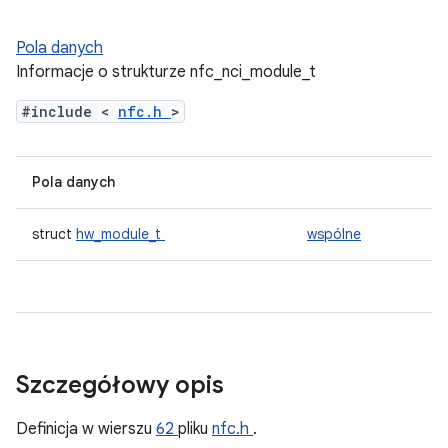
Pola danych
Informacje o strukturze nfc_nci_module_t
#include <
nfc.h
>
Pola danych
struct
hw_module_t
wspólne
Szczegółowy opis
Definicja w wierszu
62
pliku
nfc.h
.