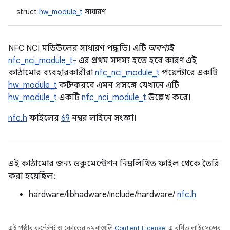
struct
hw_module_t
সাধারণ
NFC NCI মডিউলের সাধারণ পদ্ধতি। এটি
অবশ্যই
nfc_nci_module_t-
এর প্রথম সদস্য হতে হবে কারণ এই
কাঠামোর ব্যবহারকারীরা
nfc_nci_module_t
পয়েন্টারে একটি
hw_module_t
কাস্ট করবে এমন প্রসঙ্গে যেখানে এটি
hw_module_t
একটি
nfc_nci_module_t
উল্লেখ করে।
nfc.h
ফাইলের
69
নম্বর লাইনে সংজ্ঞা।
এই কাঠামোর জন্য ডকুমেন্টেশন নিম্নলিখিত ফাইল থেকে তৈরি
করা হয়েছিল:
hardware/libhadware/include/hardware/
nfc.h
এই পৃষ্ঠার কন্টেন্ট ও কোডের নমুনাগুলি
Content License
-এ বর্ণিত লাইসেন্সের