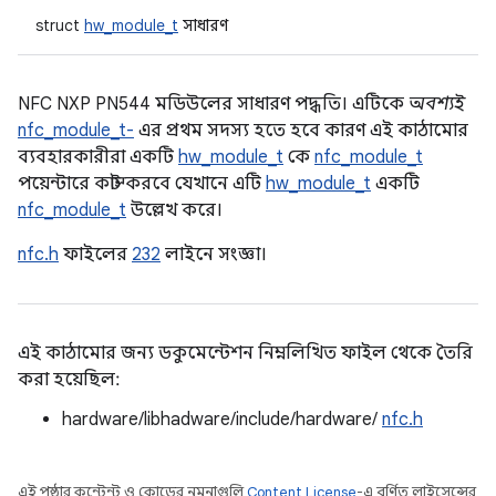
struct
hw_module_t
সাধারণ
NFC NXP PN544 মডিউলের সাধারণ পদ্ধতি। এটিকে
অবশ্যই
nfc_module_t-
এর প্রথম সদস্য হতে হবে কারণ এই কাঠামোর
ব্যবহারকারীরা একটি
hw_module_t
কে
nfc_module_t
পয়েন্টারে কাস্ট করবে যেখানে এটি
hw_module_t
একটি
nfc_module_t
উল্লেখ করে।
nfc.h
ফাইলের
232
লাইনে সংজ্ঞা।
এই কাঠামোর জন্য ডকুমেন্টেশন নিম্নলিখিত ফাইল থেকে তৈরি
করা হয়েছিল:
hardware/libhadware/include/hardware/
nfc.h
এই পৃষ্ঠার কন্টেন্ট ও কোডের নমুনাগুলি
Content License
-এ বর্ণিত লাইসেন্সের