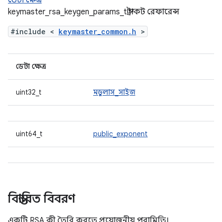
ডেটা ক্ষেত্র
keymaster_rsa_keygen_params_t স্ট্রাকট রেফারেন্স
#include <
keymaster_common.h
>
ডেটা ক্ষেত্র
uint32_t
মডুলাস_সাইজ
uint64_t
public_exponent
বিস্তারিত বিবরণ
একটি RSA কী তৈরি করতে প্রয়োজনীয় পরামিতি।