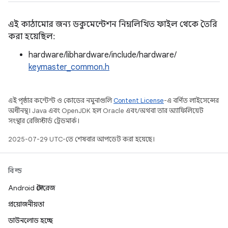
এই কাঠামোর জন্য ডকুমেন্টেশন নিম্নলিখিত ফাইল থেকে তৈরি
করা হয়েছিল:
hardware/libhardware/include/hardware/
keymaster_common.h
এই পৃষ্ঠার কন্টেন্ট ও কোডের নমুনাগুলি
Content License
-এ বর্ণিত লাইসেন্সের
অধীনস্থ। Java এবং OpenJDK হল Oracle এবং/অথবা তার অ্যাফিলিয়েট
সংস্থার রেজিস্টার্ড ট্রেডমার্ক।
2025-07-29 UTC-তে শেষবার আপডেট করা হয়েছে।
বিল্ড
Android স্টোরেজ
প্রয়োজনীয়তা
ডাউনলোড হচ্ছে