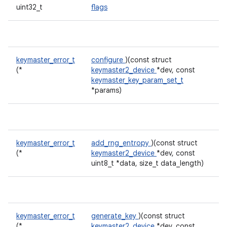
uint32_t
flags
keymaster_error_t
configure
)(const struct
(*
keymaster2_device
*dev, const
keymaster_key_param_set_t
*params)
keymaster_error_t
add_rng_entropy
)(const struct
(*
keymaster2_device
*dev, const
uint8_t *data, size_t data_length)
keymaster_error_t
generate_key
)(const struct
(*
keymaster2_device
*dev, const