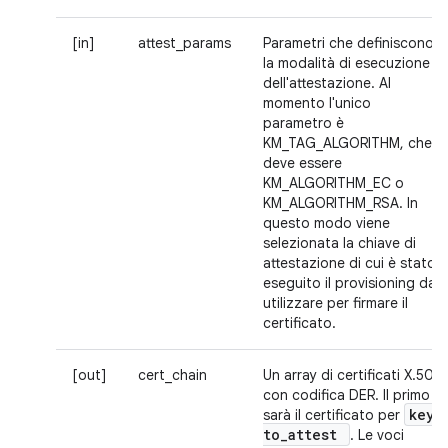
[in]
attest_params
Parametri che definiscono
la modalità di esecuzione
dell'attestazione. Al
momento l'unico
parametro è
KM_TAG_ALGORITHM, che
deve essere
KM_ALGORITHM_EC o
KM_ALGORITHM_RSA. In
questo modo viene
selezionata la chiave di
attestazione di cui è stato
eseguito il provisioning da
utilizzare per firmare il
certificato.
[out]
cert_chain
Un array di certificati X.509
con codifica DER. Il primo
key
_
sarà il certificato per
to
_
attest
. Le voci