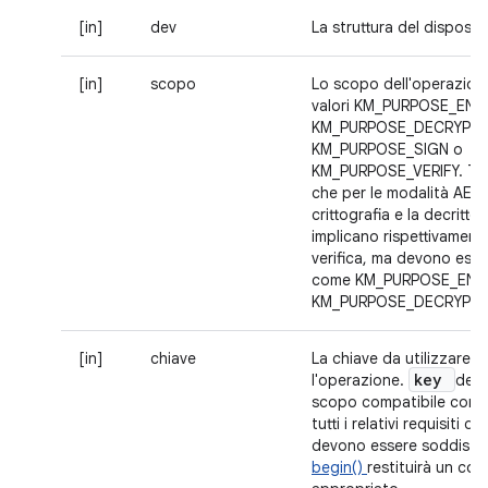
[in]
dev
La struttura del disposit
[in]
scopo
Lo scopo dell'operazion
valori KM_PURPOSE_ENC
KM_PURPOSE_DECRYPT,
KM_PURPOSE_SIGN o
KM_PURPOSE_VERIFY. Tie
che per le modalità AEAD
crittografia e la decrittog
implicano rispettivamente
verifica, ma devono esse
come KM_PURPOSE_ENC
KM_PURPOSE_DECRYPT.
[in]
chiave
La chiave da utilizzare p
key
l'operazione.
deve
scopo compatibile con
tutti i relativi requisiti di 
devono essere soddisfatt
begin()
restituirà un cod