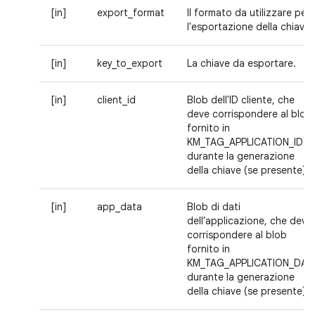
[in]
export_format
Il formato da utilizzare per
l'esportazione della chiave.
[in]
key_to_export
La chiave da esportare.
[in]
client_id
Blob dell'ID cliente, che
deve corrispondere al blob
fornito in
KM_TAG_APPLICATION_ID
durante la generazione
della chiave (se presente).
[in]
app_data
Blob di dati
dell'applicazione, che deve
corrispondere al blob
fornito in
KM_TAG_APPLICATION_DAT
durante la generazione
della chiave (se presente).