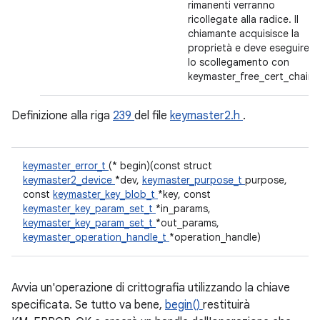
rimanenti verranno
ricollegate alla radice. Il
chiamante acquisisce la
proprietà e deve eseguire
lo scollegamento con
keymaster_free_cert_chain.
Definizione alla riga
239
del file
keymaster2.h
.
keymaster_error_t
(* begin)(const struct
keymaster2_device
*dev,
keymaster_purpose_t
purpose,
const
keymaster_key_blob_t
*key, const
keymaster_key_param_set_t
*in_params,
keymaster_key_param_set_t
*out_params,
keymaster_operation_handle_t
*operation_handle)
Avvia un'operazione di crittografia utilizzando la chiave
specificata. Se tutto va bene,
begin()
restituirà