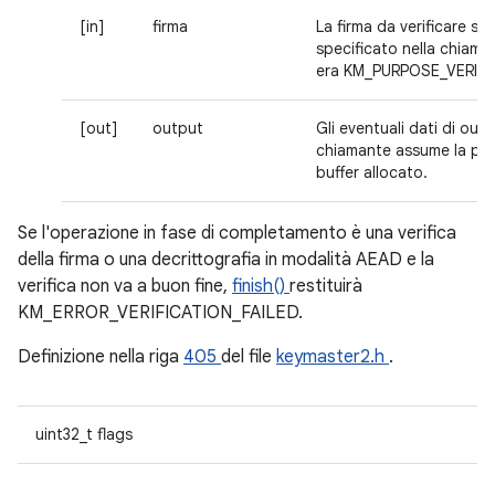
[in]
firma
La firma da verificare se
specificato nella chiam
era KM_PURPOSE_VERIFY
[out]
output
Gli eventuali dati di outpu
chiamante assume la pro
buffer allocato.
Se l'operazione in fase di completamento è una verifica
della firma o una decrittografia in modalità AEAD e la
verifica non va a buon fine,
finish()
restituirà
KM_ERROR_VERIFICATION_FAILED.
Definizione nella riga
405
del file
keymaster2.h
.
uint32_t flags