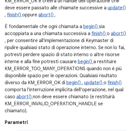
KM_ERROR_OK e creerà un handle dell'operazione che
deve essere passato alle chiamate successive a
update()
,
finish()
oppure
abort()
.
È fondamentale che ogni chiamata a
begin()
sia
accoppiata a una chiamata successiva a
finish()
o
abort()
, per consentire all'implementazione di Keymaster di
ripulire qualsiasi stato di operazione interno. Se non lo fai,
potresti perdere spazio di stato interno o altre risorse
interne e alla fine potresti causare
begin()
a restituire
KM_ERROR_TOO_MANY_OPERATIONS quando non è più
disponibile spazio per le operazioni. Qualsiasi risultato
diverso da KM_ERROR_OK di
begin()
,
update()
o
finish()
comporta l'interruzione implicita dell'operazione, nel qual
caso
abort()
non deve essere chiamato (e restituirà
KM_ERROR_INVALID_OPERATION_HANDLE se
chiamato).
Parametri