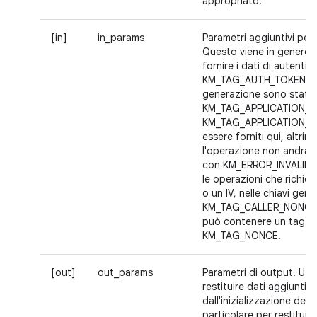
appropriato.
[in]
in_params
Parametri aggiuntivi per 
Questo viene in genere u
fornire i dati di autenti
KM_TAG_AUTH_TOKEN. Se
generazione sono stati f
KM_TAG_APPLICATION_I
KM_TAG_APPLICATION_D
essere forniti qui, altrime
l'operazione non andrà 
con KM_ERROR_INVALID_
le operazioni che richi
o un IV, nelle chiavi gen
KM_TAG_CALLER_NONCE,
può contenere un tag
KM_TAG_NONCE.
[out]
out_params
Parametri di output. Util
restituire dati aggiuntivi
dall'inizializzazione dell
particolare per restituire 