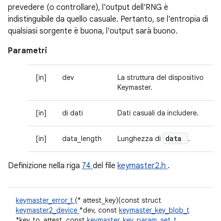
prevedere (o controllare), l'output dell'RNG è
indistinguibile da quello casuale. Pertanto, se l'entropia di
qualsiasi sorgente è buona, l'output sarà buono.
Parametri
[in]
dev
La struttura del dispositivo
Keymaster.
[in]
di dati
Dati casuali da includere.
data
[in]
data_length
Lunghezza di
.
Definizione nella riga
74
del file
keymaster2.h
.
keymaster_error_t
(* attest_key)(const struct
keymaster2_device
*dev, const
keymaster_key_blob_t
*key_to_attest, const
keymaster_key_param_set_t