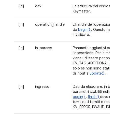
[in]
dev
La struttura del disposit
Keymaster.
[in]
operation_handle
L'handle dell'operazione 
da
begin()
. Questo hand
invalidato.
[in]
in_params
Parametri aggiuntivi per
l'operazione. Per le mod
viene utilizzato per spec
KM_TAG_ADDITIONAL_DA
solo se non sono stati fo
di input a
update()
.
[in]
ingresso
Dati da elaborare, in bas
parametri stabiliti nella
begin()
.
finish()
deve uti
tutti i dati forniti o restit
KM_ERROR_INVALID_INPU