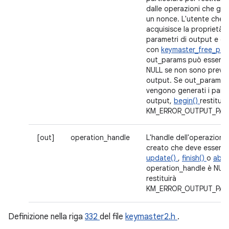
dalle operazioni che gen
un nonce. L'utente che 
acquisisce la proprietà de
parametri di output e de
con
keymaster_free_par
out_params può essere 
NULL se non sono previst
output. Se out_params 
vengono generati i param
output,
begin()
restituir
KM_ERROR_OUTPUT_PAR
[out]
operation_handle
L'handle dell'operazion
creato che deve essere 
update()
,
finish()
o
abor
operation_handle è NUL
restituirà
KM_ERROR_OUTPUT_PAR
Definizione nella riga
332
del file
keymaster2.h
.