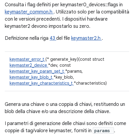
Consulta i flag definiti per keymaster0_devices::flags in
keymaster_common.h
. Utilizzato solo per la compatibilità
con le versioni precedenti. I dispositivi hardware
keymaster2 devono impostarlo su zero.
Definizione nella riga
43
del file
keymaster2.h
.
keymaster_error_t
(* generate_key)(const struct
keymaster2_device
*dev, const
keymaster_key_param_set_t
*params,
keymaster_key_blob_t
*key_blob,
keymaster_key_characteristics_t
*characteristics)
Genera una chiave o una coppia di chiavi, restituendo un
blob della chiave e/o una descrizione della chiave.
I parametri di generazione delle chiavi sono definiti come
coppie di tag/valore keymaster, forniti in
params
.