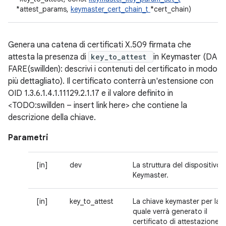
*attest_params,
keymaster_cert_chain_t
*cert_chain)
Genera una catena di certificati X.509 firmata che
attesta la presenza di
key_to_attest
in Keymaster (DA
FARE(swillden): descrivi i contenuti del certificato in modo
più dettagliato). Il certificato conterrà un'estensione con
OID 1.3.6.1.4.1.11129.2.1.17 e il valore definito in
<TODO:swillden – insert link here> che contiene la
descrizione della chiave.
Parametri
[in]
dev
La struttura del dispositivo
Keymaster.
[in]
key_to_attest
La chiave keymaster per la
quale verrà generato il
certificato di attestazione.