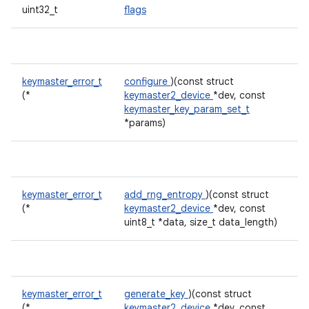
uint32_t
flags
keymaster_error_t
configure
)(const struct
(*
keymaster2_device
*dev, const
keymaster_key_param_set_t
*params)
keymaster_error_t
add_rng_entropy
)(const struct
(*
keymaster2_device
*dev, const
uint8_t *data, size_t data_length)
keymaster_error_t
generate_key
)(const struct
(*
keymaster2_device
*dev, const