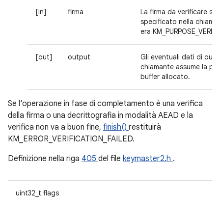
[in]
firma
La firma da verificare se
specificato nella chiam
era KM_PURPOSE_VERIFY
[out]
output
Gli eventuali dati di outpu
chiamante assume la pro
buffer allocato.
Se l'operazione in fase di completamento è una verifica
della firma o una decrittografia in modalità AEAD e la
verifica non va a buon fine,
finish()
restituirà
KM_ERROR_VERIFICATION_FAILED.
Definizione nella riga
405
del file
keymaster2.h
.
uint32_t flags