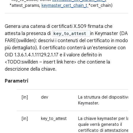
*attest_params,
keymaster_cert_chain_t
*cert_chain)
Genera una catena di certificati X.509 firmata che
attesta la presenza di
key_to_attest
in Keymaster (DA
FARE(swillden): descrivi i contenuti del certificato in modo
più dettagliato). Il certificato conterrà un'estensione con
OID 1.3.6.1.4.1.11129.2.1.17 e il valore definito in
<TODO:swillden – insert link here> che contiene la
descrizione della chiave.
Parametri
[in]
dev
La struttura del dispositivo
Keymaster.
[in]
key_to_attest
La chiave keymaster per la
quale verrà generato il
certificato di attestazione.