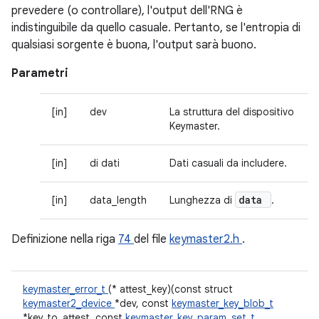
prevedere (o controllare), l'output dell'RNG è
indistinguibile da quello casuale. Pertanto, se l'entropia di
qualsiasi sorgente è buona, l'output sarà buono.
Parametri
[in]
dev
La struttura del dispositivo
Keymaster.
[in]
di dati
Dati casuali da includere.
data
[in]
data_length
Lunghezza di
.
Definizione nella riga
74
del file
keymaster2.h
.
keymaster_error_t
(* attest_key)(const struct
keymaster2_device
*dev, const
keymaster_key_blob_t
*key_to_attest, const
keymaster_key_param_set_t