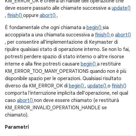
KM_ERROR_OK e creerà un handle dell'operazione che
deve essere passato alle chiamate successive a
update()
,
finish()
oppure
abort()
.
È fondamentale che ogni chiamata a
begin()
sia
accoppiata a una chiamata successiva a
finish()
o
abort()
, per consentire all'implementazione di Keymaster di
ripulire qualsiasi stato di operazione interno. Se non lo fai,
potresti perdere spazio di stato interno o altre risorse
interne e alla fine potresti causare
begin()
a restituire
KM_ERROR_TOO_MANY_OPERATIONS quando non è più
disponibile spazio per le operazioni. Qualsiasi risultato
diverso da KM_ERROR_OK di
begin()
,
update()
o
finish()
comporta l'interruzione implicita dell'operazione, nel qual
caso
abort()
non deve essere chiamato (e restituirà
KM_ERROR_INVALID_OPERATION_HANDLE se
chiamato).
Parametri