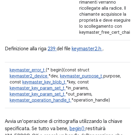
rimanenti verranno
ricollegate alla radice. Il
chiamante acquisisce la
proprietà e deve eseguire
lo scollegamento con
keymaster_free_cert_chain.
Definizione alla riga
239
del file
keymaster2.h
.
keymaster_error_t
(* begin)(const struct
keymaster2_device
*dev,
keymaster_purpose_t
purpose,
const
keymaster_key_blob_t
*key, const
keymaster_key_param_set_t
*in_params,
keymaster_key_param_set_t
*out_params,
keymaster_operation_handle_t
*operation_handle)
Avvia un'operazione di crittografia utilizzando la chiave
specificata. Se tutto va bene,
begin()
restituirà