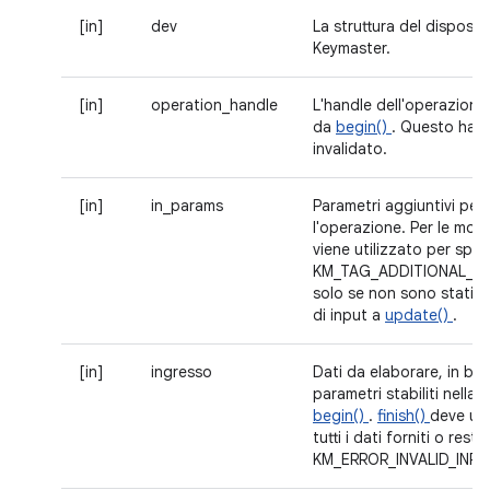
[in]
dev
La struttura del disposit
Keymaster.
[in]
operation_handle
L'handle dell'operazione 
da
begin()
. Questo hand
invalidato.
[in]
in_params
Parametri aggiuntivi per
l'operazione. Per le mod
viene utilizzato per spec
KM_TAG_ADDITIONAL_DA
solo se non sono stati fo
di input a
update()
.
[in]
ingresso
Dati da elaborare, in bas
parametri stabiliti nella
begin()
.
finish()
deve uti
tutti i dati forniti o restit
KM_ERROR_INVALID_INPU