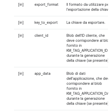
[in]
export_format
Il formato da utilizzare per
l'esportazione della chiave.
[in]
key_to_export
La chiave da esportare.
[in]
client_id
Blob dell'ID cliente, che
deve corrispondere al blob
fornito in
KM_TAG_APPLICATION_ID
durante la generazione
della chiave (se presente).
[in]
app_data
Blob di dati
dell'applicazione, che deve
corrispondere al blob
fornito in
KM_TAG_APPLICATION_DAT
durante la generazione
della chiave (se presente).