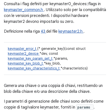
Consulta i flag definiti per keymaster0_devices::flags in
keymaster_common.h
. Utilizzato solo per la compatibilità
con le versioni precedenti. I dispositivi hardware
keymaster2 devono impostarlo su zero.
Definizione nella riga
43
del file
keymaster2.h
.
keymaster_error_t
(* generate_key)(const struct
keymaster2_device
*dev, const
keymaster_key_param_set_t
*params,
keymaster_key_blob_t
*key_blob,
keymaster_key_characteristics_t
*characteristics)
Genera una chiave o una coppia di chiavi, restituendo un
blob della chiave e/o una descrizione della chiave.
I parametri di generazione delle chiavi sono definiti come
coppie di tag/valore keymaster, forniti in
params
.