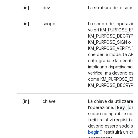
[in]
dev
La struttura del disposit
[in]
scopo
Lo scopo dell'operazion
valori KM_PURPOSE_ENC
KM_PURPOSE_DECRYPT,
KM_PURPOSE_SIGN o
KM_PURPOSE_VERIFY. Tie
che per le modalità AEAD
crittografia e la decrittog
implicano rispettivamente
verifica, ma devono esse
come KM_PURPOSE_ENC
KM_PURPOSE_DECRYPT.
[in]
chiave
La chiave da utilizzare p
key
l'operazione.
deve
scopo compatibile con
tutti i relativi requisiti di 
devono essere soddisfatt
begin()
restituirà un cod