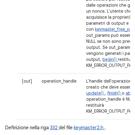
dalle operazioni che gen
un nonce. L'utente che 
acquisisce la proprietà de
parametri di output e de
con
keymaster_free_par
out_params può essere 
NULL se non sono previst
output. Se out_params 
vengono generati i param
output,
begin()
restituir
KM_ERROR_OUTPUT_PAR
[out]
operation_handle
L'handle dell'operazion
creato che deve essere 
update()
,
finish()
o
abor
operation_handle è NUL
restituirà
KM_ERROR_OUTPUT_PAR
Definizione nella riga
332
del file
keymaster2.h
.