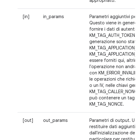
appropriato.
[in]
in_params
Parametri aggiuntivi per 
Questo viene in genere u
fornire i dati di autenti
KM_TAG_AUTH_TOKEN. Se
generazione sono stati f
KM_TAG_APPLICATION_I
KM_TAG_APPLICATION_D
essere forniti qui, altrime
l'operazione non andrà 
con KM_ERROR_INVALID_
le operazioni che richi
o un IV, nelle chiavi gen
KM_TAG_CALLER_NONCE,
può contenere un tag
KM_TAG_NONCE.
[out]
out_params
Parametri di output. Util
restituire dati aggiuntivi
dall'inizializzazione dell
particolare per restituire 