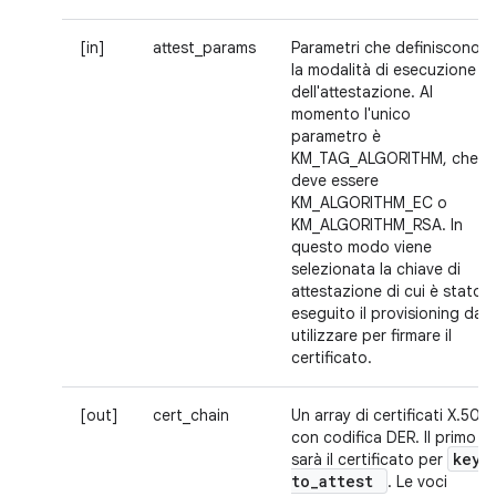
[in]
attest_params
Parametri che definiscono
la modalità di esecuzione
dell'attestazione. Al
momento l'unico
parametro è
KM_TAG_ALGORITHM, che
deve essere
KM_ALGORITHM_EC o
KM_ALGORITHM_RSA. In
questo modo viene
selezionata la chiave di
attestazione di cui è stato
eseguito il provisioning da
utilizzare per firmare il
certificato.
[out]
cert_chain
Un array di certificati X.509
con codifica DER. Il primo
key
_
sarà il certificato per
to
_
attest
. Le voci