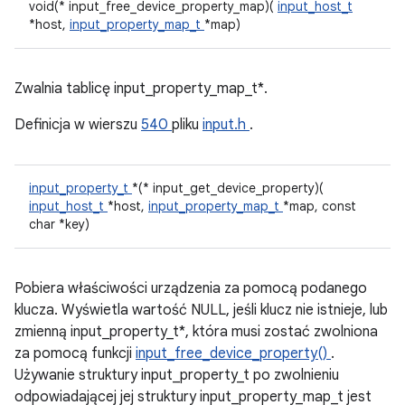
void(* input_free_device_property_map)(
input_host_t
*host,
input_property_map_t
*map)
Zwalnia tablicę input_property_map_t*.
Definicja w wierszu
540
pliku
input.h
.
input_property_t
*(* input_get_device_property)(
input_host_t
*host,
input_property_map_t
*map, const
char *key)
Pobiera właściwości urządzenia za pomocą podanego
klucza. Wyświetla wartość NULL, jeśli klucz nie istnieje, lub
zmienną input_property_t*, która musi zostać zwolniona
za pomocą funkcji
input_free_device_property()
.
Używanie struktury input_property_t po zwolnieniu
odpowiadającej jej struktury input_property_map_t jest