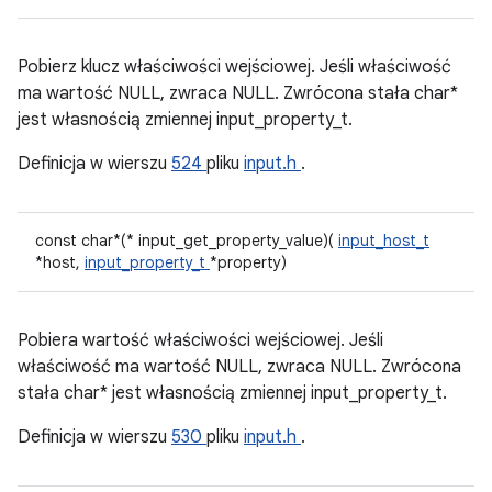
Pobierz klucz właściwości wejściowej. Jeśli właściwość
ma wartość NULL, zwraca NULL. Zwrócona stała char*
jest własnością zmiennej input_property_t.
Definicja w wierszu
524
pliku
input.h
.
const char*(* input_get_property_value)(
input_host_t
*host,
input_property_t
*property)
Pobiera wartość właściwości wejściowej. Jeśli
właściwość ma wartość NULL, zwraca NULL. Zwrócona
stała char* jest własnością zmiennej input_property_t.
Definicja w wierszu
530
pliku
input.h
.