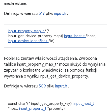
nieokreślone.
Definicja w wierszu
517
pliku
input.h
.
input_property_map_t
*(*
input_get_device_property_map)(
input_host_t
*host,
input_device_identifier_t
*id)
Pobierać zestaw właściwości urządzenia. Zwrócona
tablica input_property_map_t* może służyć do wysyłania
zapytań o konkretne właściwości za pomocą funkcji
wywołania o wyniku input_get_device_property.
Definicja w wierszu
509
pliku
input.h
.
const char*(* input_get_property_key)(
input_host_t
*host,
input_property_t
*property)