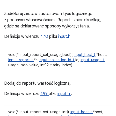
Zadeklaruj zestaw zastosowań typu logicznego
z podanymi właściwościami. Raport i zbiór określają,
gdzie są deklarowane sposoby wykorzystania.
Definicja w wierszu
470
pliku
input.h
.
void(* input_report_set_usage_bool)(
input_host_t
*host,
input_report_t
*r,
input_collection_id_t
id,
input_usage_t
usage, bool value, int32_t arity_index)
Dodaj do raportu wartość logiczną.
Definicja w wierszu
499
pliku
input.h
.
void(* input_report_set_usage_int)(
input_host_t
*host,