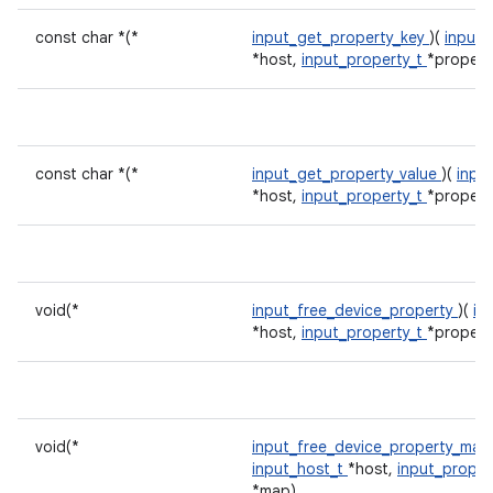
const char *(*
input_get_property_key
)(
input_
*host,
input_property_t
*propert
const char *(*
input_get_property_value
)(
inpu
*host,
input_property_t
*propert
void(*
input_free_device_property
)(
in
*host,
input_property_t
*propert
void(*
input_free_device_property_ma
input_host_t
*host,
input_proper
*map)