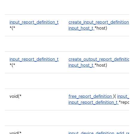
input_report_definition_t
create_input_report_definition
)(
*(*
input_host_t
*host)
input_report_definition_t
create_output_report_definition
*(*
input_host_t
*host)
void(*
free_report_definition
)(
input_h
input_report_definition_t
*report
void(*
input_device_definition_add_rep