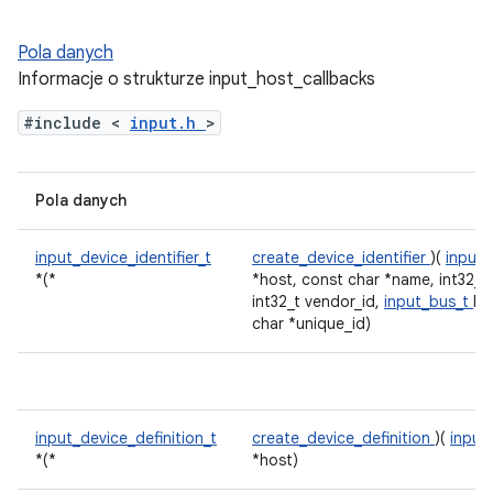
Pola danych
Informacje o strukturze input_host_callbacks
#include <
input.h
>
Pola danych
input_device_identifier_t
create_device_identifier
)(
input_
*(*
*host, const char *name, int32_t
int32_t vendor_id,
input_bus_t
bu
char *unique_id)
input_device_definition_t
create_device_definition
)(
input
*(*
*host)