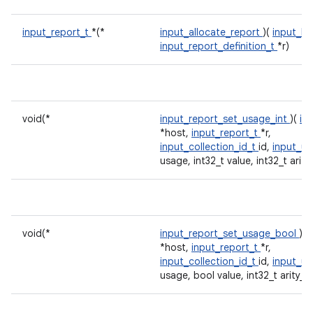
input_report_t
*(*
input_allocate_report
)(
input_ho
input_report_definition_t
*r)
void(*
input_report_set_usage_int
)(
in
*host,
input_report_t
*r,
input_collection_id_t
id,
input_us
usage, int32_t value, int32_t arity
void(*
input_report_set_usage_bool
)(
*host,
input_report_t
*r,
input_collection_id_t
id,
input_us
usage, bool value, int32_t arity_i