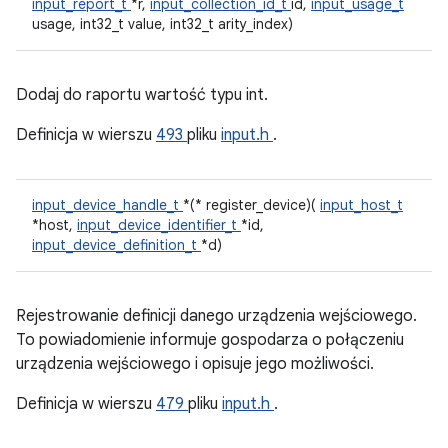
input_report_t
*r,
input_collection_id_t
id,
input_usage_t
usage, int32_t value, int32_t arity_index)
Dodaj do raportu wartość typu int.
Definicja w wierszu
493
pliku
input.h
.
input_device_handle_t
*(* register_device)(
input_host_t
*host,
input_device_identifier_t
*id,
input_device_definition_t
*d)
Rejestrowanie definicji danego urządzenia wejściowego.
To powiadomienie informuje gospodarza o połączeniu
urządzenia wejściowego i opisuje jego możliwości.
Definicja w wierszu
479
pliku
input.h
.