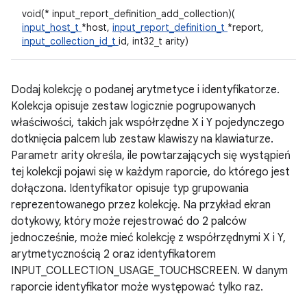
void(* input_report_definition_add_collection)(
input_host_t
*host,
input_report_definition_t
*report,
input_collection_id_t
id, int32_t arity)
Dodaj kolekcję o podanej arytmetyce i identyfikatorze.
Kolekcja opisuje zestaw logicznie pogrupowanych
właściwości, takich jak współrzędne X i Y pojedynczego
dotknięcia palcem lub zestaw klawiszy na klawiaturze.
Parametr arity określa, ile powtarzających się wystąpień
tej kolekcji pojawi się w każdym raporcie, do którego jest
dołączona. Identyfikator opisuje typ grupowania
reprezentowanego przez kolekcję. Na przykład ekran
dotykowy, który może rejestrować do 2 palców
jednocześnie, może mieć kolekcję z współrzędnymi X i Y,
arytmetycznością 2 oraz identyfikatorem
INPUT_COLLECTION_USAGE_TOUCHSCREEN. W danym
raporcie identyfikator może występować tylko raz.