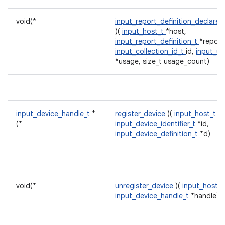
void(*
input_report_definition_declare
)(
input_host_t
*host,
input_report_definition_t
*report
input_collection_id_t
id,
input_us
*usage, size_t usage_count)
input_device_handle_t
*
register_device
)(
input_host_t
*h
(*
input_device_identifier_t
*id,
input_device_definition_t
*d)
void(*
unregister_device
)(
input_host_
input_device_handle_t
*handle)