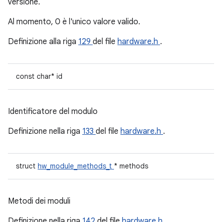
versione.
Al momento, 0 è l'unico valore valido.
Definizione alla riga
129
del file
hardware.h
.
const char* id
Identificatore del modulo
Definizione nella riga
133
del file
hardware.h
.
struct
hw_module_methods_t
* methods
Metodi dei moduli
Definizione nella riga
142
del file
hardware.h
.