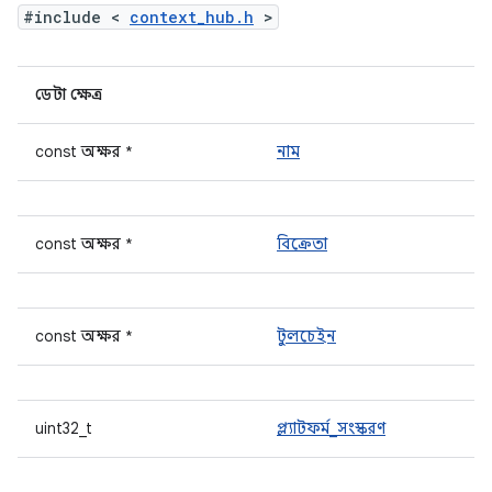
#include <
context_hub.h
>
ডেটা ক্ষেত্র
const অক্ষর *
নাম
const অক্ষর *
বিক্রেতা
const অক্ষর *
টুলচেইন
uint32_t
প্ল্যাটফর্ম_সংস্করণ