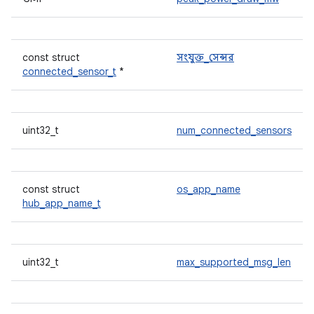
const struct
সংযুক্ত_সেন্সর
connected_sensor_t
*
uint32_t
num_connected_sensors
const struct
os_app_name
hub_app_name_t
uint32_t
max_supported_msg_len