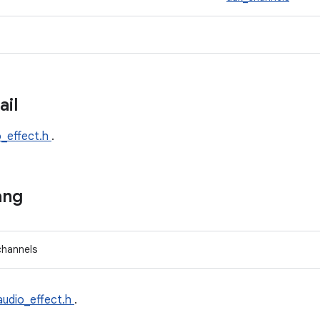
ail
o_effect.h
.
ang
channels
audio_effect.h
.