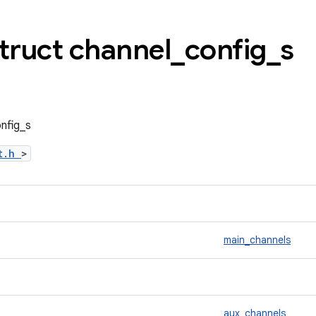
Struct channel
_
config
_
s
nfig_s
ct.h
>
main_channels
aux_channels