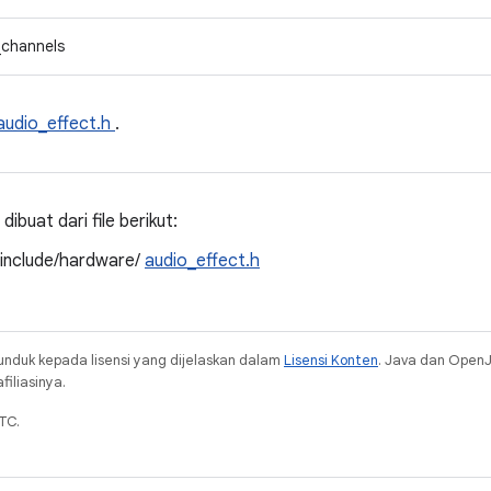
_channels
audio_effect.h
.
ibuat dari file berikut:
/include/hardware/
audio_effect.h
unduk kepada lisensi yang dijelaskan dalam
Lisensi Konten
. Java dan Open
iliasinya.
TC.