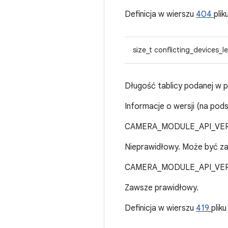
Definicja w wierszu
404
plik
size_t conflicting_devices_l
Długość tablicy podanej w p
Informacje o wersji (na po
CAMERA_MODULE_API_VERSI
Nieprawidłowy. Może być za
CAMERA_MODULE_API_VERS
Zawsze prawidłowy.
Definicja w wierszu
419
plik