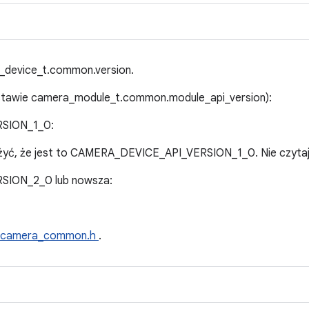
device_t.common.version.
dstawie camera_module_t.common.module_api_version):
SION_1_0:
żyć, że jest to CAMERA_DEVICE_API_VERSION_1_0. Nie czytaj
ION_2_0 lub nowsza:
camera_common.h
.