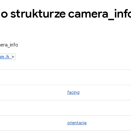
 o strukturze camera
_
inf
mera_info
mon.h
>
facing
orientacja