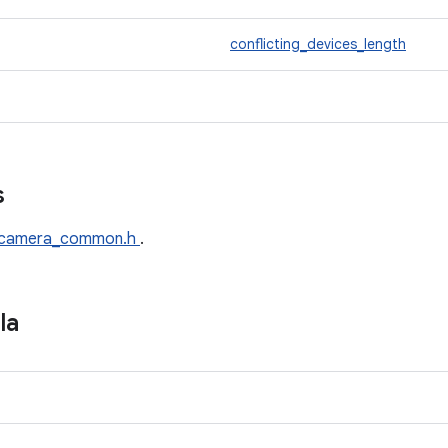
conflicting_devices_length
s
camera_common.h
.
la