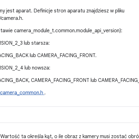
y jest aparat. Definicje stron aparatu znajdziesz w pliku
/camera.h.
dstawie camera_module_t.common.module_api_version):
ON_2_3 lub starsza:
FACING_BACK lub CAMERA_FACING_FRONT.
ION_2_4 lub nowsza:
_FACING_BACK, CAMERA_FACING_FRONT lub CAMERA_FACING
camera_common.h
.
 Wartość ta określa kąt, o ile obraz z kamery musi zostać obr