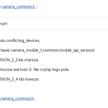
u
camera_common.h
.
ength
olu conflicting_devices.
dstawie camera_module_t.common.module_api_version):
ON_2_3 lub starsza:
łożona wartość 0. Nie czytaj tego pola.
ION_2_4 lub nowsza:
u
camera_common.h
.