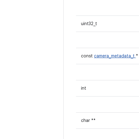
uint32_t
const
camera_metadata_t
int
char **