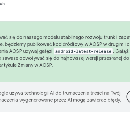
rch
wać się do naszego modelu stabilnego rozwoju trunk i zape
e, będziemy publikować kod źródłowy w AOSP w drugim i c
enia AOSP używaj gałęzi
android-latest-release
. Gałąź
 zawsze odwoływać się do najnowszej wersji przesłanej do
 artykule
Zmiany w AOSP
.
gle używa technologii AI do tłumaczenia treści na Twój
umaczenia wygenerowane przez AI mogą zawierać błędy.