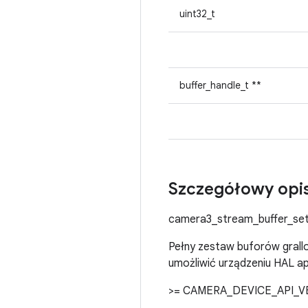
uint32_t
buffer_handle_t **
Szczegółowy opi
camera3_stream_buffer_set
Pełny zestaw buforów gralloc
umożliwić urządzeniu HAL a
>= CAMERA_DEVICE_API_V