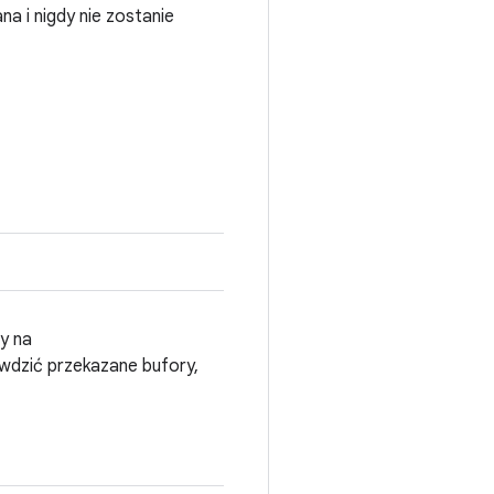
a i nigdy nie zostanie
ny na
zić przekazane bufory,