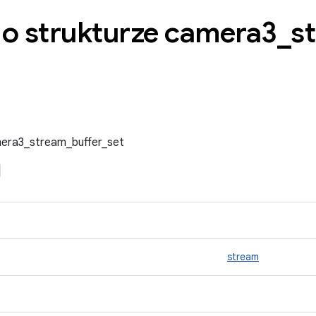
 o strukturze camera3
_
s
mera3_stream_buffer_set
stream