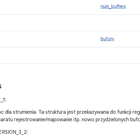
num_buffers
bufory
s
_t:
 dla strumienia. Ta struktura jest przekazywana do funkcji re
paratu rejestrowanie/mapowanie itp. nowo przydzielonych bufo
ERSION_3_2: