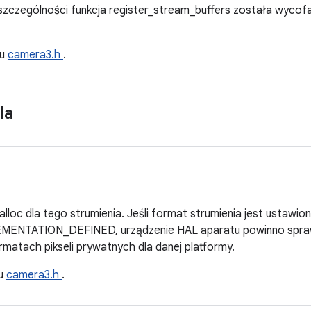
czególności funkcja register_stream_buffers została wycofan
ku
camera3.h
.
la
loc dla tego strumienia. Jeśli format strumienia jest ustawio
NTATION_DEFINED, urządzenie HAL aparatu powinno sprawd
rmatach pikseli prywatnych dla danej platformy.
ku
camera3.h
.