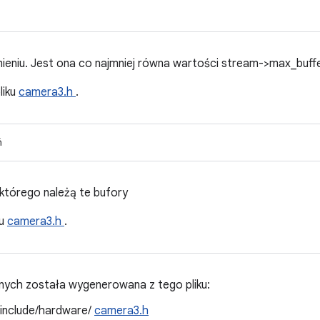
ieniu. Jest ona co najmniej równa wartości stream->max_buffe
liku
camera3.h
.
ń
 którego należą te bufory
ku
camera3.h
.
ych została wygenerowana z tego pliku:
/include/hardware/
camera3.h