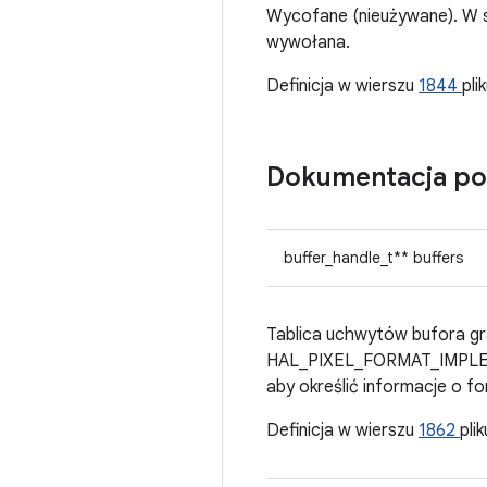
Wycofane (nieużywane). W sz
wywołana.
Definicja w wierszu
1844
pli
Dokumentacja po
buffer_handle_t** buffers
Tablica uchwytów bufora gral
HAL_PIXEL_FORMAT_IMPLEME
aby określić informacje o fo
Definicja w wierszu
1862
pli