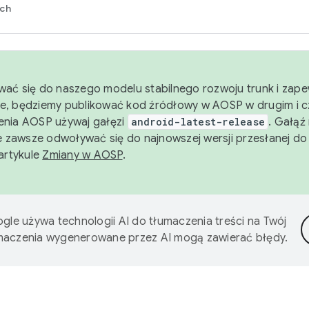
rch
wać się do naszego modelu stabilnego rozwoju trunk i zape
e, będziemy publikować kod źródłowy w AOSP w drugim i c
enia AOSP używaj gałęzi
android-latest-release
. Gałąź
 zawsze odwoływać się do najnowszej wersji przesłanej do
 artykule
Zmiany w AOSP
.
gle używa technologii AI do tłumaczenia treści na Twój
umaczenia wygenerowane przez AI mogą zawierać błędy.