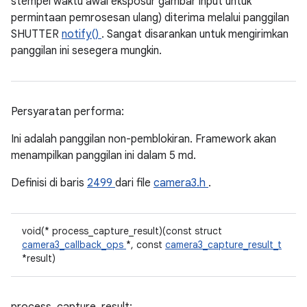
stempel waktu awal eksposur gambar input untuk
permintaan pemrosesan ulang) diterima melalui panggilan
SHUTTER
notify()
. Sangat disarankan untuk mengirimkan
panggilan ini sesegera mungkin.
Persyaratan performa:
Ini adalah panggilan non-pemblokiran. Framework akan
menampilkan panggilan ini dalam 5 md.
Definisi di baris
2499
dari file
camera3.h
.
void(* process_capture_result)(const struct
camera3_callback_ops
*, const
camera3_capture_result_t
*result)