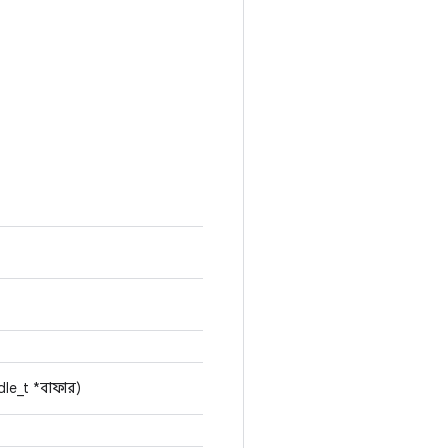
ndle_t *বাফার)