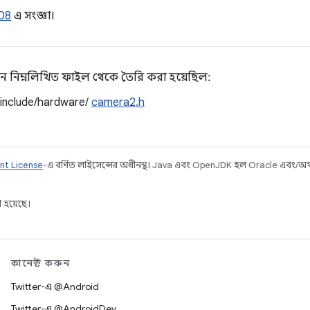
08
এ সংজ্ঞা।
ন নিম্নলিখিত ফাইল থেকে তৈরি করা হয়েছিল:
/include/hardware/
camera2.h
nt License
-এ বর্ণিত লাইসেন্সের অধীনস্থ। Java এবং OpenJDK হল Oracle এবং/অথবা 
 হয়েছে।
কানেক্ট করুন
Twitter-এ @Android
Twitter-এ @AndroidDev