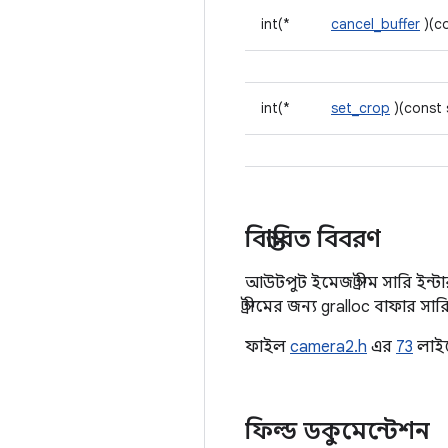
int(*
cancel_buffer
)(c
int(*
set_crop
)(const 
বিস্তারিত বিবরণ
আউটপুট ইমেজ স্ট্রীম সারি ইন
স্ট্রীমের জন্য gralloc বাফার সার
ফাইল
camera2.h
এর
73
লাইন
ফিল্ড ডকুমেন্টেশন