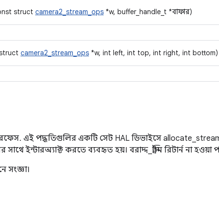
onst struct
camera2_stream_ops
*w, buffer_handle_t *বাফার)
struct
camera2_stream_ops
*w, int left, int top, int right, int bottom)
্টারফেস. এই পদ্ধতিগুলির একটি সেট HAL ডিভাইসে allocate_stream(
ির সাথে ইন্টারঅ্যাক্ট করতে ব্যবহৃত হয়। বরাদ্দ_স্ট্রিম রিটার্ন না হওয়া
ে সংজ্ঞা।