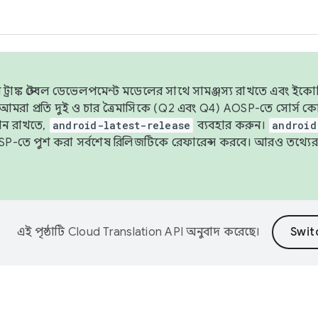
াঙ্ক স্টেবল ডেভেলপমেন্ট মডেলের সাথে সামঞ্জস্য রাখতে এবং ইকোসিস্ট
ে, আমরা প্রতি দুই ও চার ত্রৈমাসিকে (Q2 এবং Q4) AOSP-তে সোর্স
ান রাখতে,
android-latest-release
ব্যবহার করুন।
android
বদা AOSP-তে পুশ করা সর্বশেষ রিলিজটিকে রেফারেন্স করবে। আরও তথ্যের
এই পৃষ্ঠাটি
Cloud Translation API
অনুবাদ করেছে।