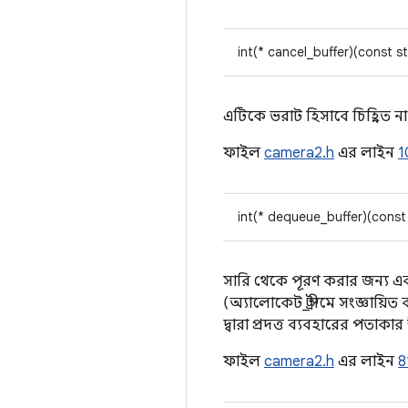
int(* cancel_buffer)(const s
এটিকে ভরাট হিসাবে চিহ্নিত 
ফাইল
camera2.h
এর লাইন
1
int(* dequeue_buffer)(const
সারি থেকে পূরণ করার জন্য একট
(অ্যালোকেট_স্ট্রীমে সংজ্ঞায়িত
দ্বারা প্রদত্ত ব্যবহারের পতা
ফাইল
camera2.h
এর লাইন
8