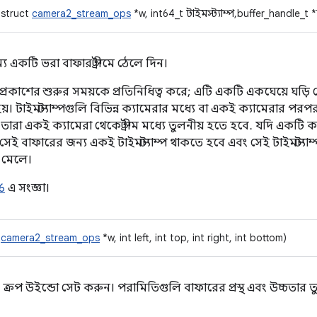
 struct
camera2_stream_ops
*w, int64_t টাইমস্ট্যাম্প, buffer_handle_t 
্য একটি ভরা বাফার স্ট্রীমে ঠেলে দিন।
ারির প্রকাশের শুরুর সময়কে প্রতিনিধিত্ব করে; এটি একটি একঘেয়ে ঘড়
 টাইমস্ট্যাম্পগুলি বিভিন্ন ক্যামেরার মধ্যে বা একই ক্যামেরার পরপর দ
রা একই ক্যামেরা থেকে স্ট্রীম মধ্যে তুলনীয় হতে হবে. যদি একটি ক্য
ীমে সেই বাফারের জন্য একই টাইমস্ট্যাম্প থাকতে হবে এবং সেই টাইমস্ট্
ে মেলে।
6
এ সংজ্ঞা।
t
camera2_stream_ops
*w, int left, int top, int right, int bottom)
য ক্রপ উইন্ডো সেট করুন। পরামিতিগুলি বাফারের প্রস্থ এবং উচ্চতার 