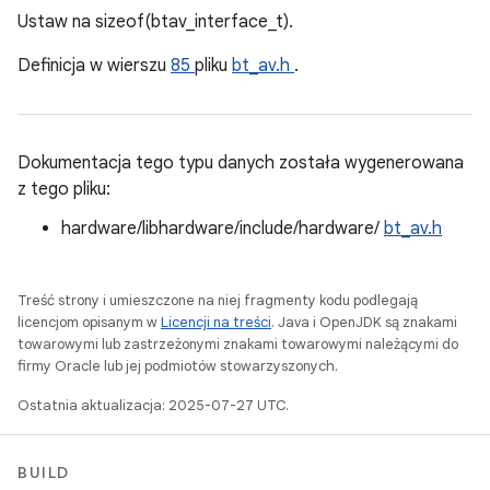
Ustaw na sizeof(btav_interface_t).
Definicja w wierszu
85
pliku
bt_av.h
.
Dokumentacja tego typu danych została wygenerowana
z tego pliku:
hardware/libhardware/include/hardware/
bt_av.h
Treść strony i umieszczone na niej fragmenty kodu podlegają
licencjom opisanym w
Licencji na treści
. Java i OpenJDK są znakami
towarowymi lub zastrzeżonymi znakami towarowymi należącymi do
firmy Oracle lub jej podmiotów stowarzyszonych.
Ostatnia aktualizacja: 2025-07-27 UTC.
BUILD