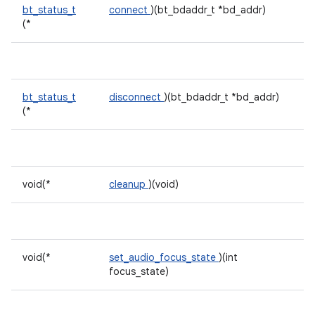
bt_status_t
connect
)(bt_bdaddr_t *bd_addr)
(*
bt_status_t
disconnect
)(bt_bdaddr_t *bd_addr)
(*
void(*
cleanup
)(void)
void(*
set_audio_focus_state
)(int
focus_state)