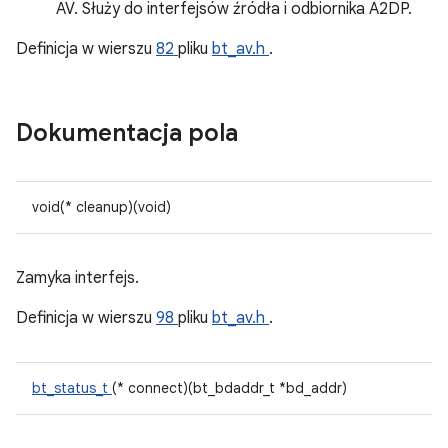
AV. Służy do interfejsów źródła i odbiornika A2DP.
Definicja w wierszu
82
pliku
bt_av.h
.
Dokumentacja pola
void(* cleanup)(void)
Zamyka interfejs.
Definicja w wierszu
98
pliku
bt_av.h
.
bt_status_t
(* connect)(bt_bdaddr_t *bd_addr)