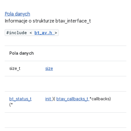
Pola danych
Informacje o strukturze btav_interface_t
#include <
bt_av.h
>
Pola danych
size_t
size
bt_status_t
init
)(
btav_callbacks_t
*callbacks)
(*