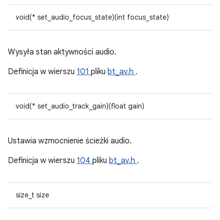
void(* set_audio_focus_state)(int focus_state)
Wysyła stan aktywności audio.
Definicja w wierszu
101
pliku
bt_av.h
.
void(* set_audio_track_gain)(float gain)
Ustawia wzmocnienie ścieżki audio.
Definicja w wierszu
104
pliku
bt_av.h
.
size_t size