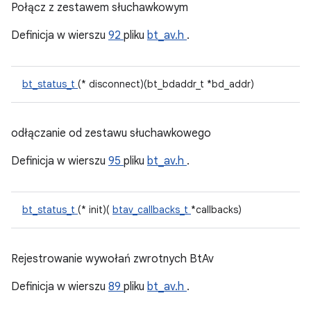
Połącz z zestawem słuchawkowym
Definicja w wierszu
92
pliku
bt_av.h
.
bt_status_t
(* disconnect)(bt_bdaddr_t *bd_addr)
odłączanie od zestawu słuchawkowego
Definicja w wierszu
95
pliku
bt_av.h
.
bt_status_t
(* init)(
btav_callbacks_t
*callbacks)
Rejestrowanie wywołań zwrotnych BtAv
Definicja w wierszu
89
pliku
bt_av.h
.